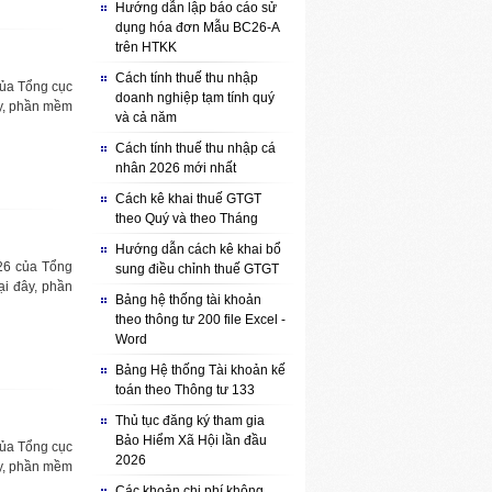
Hướng dẫn lập báo cáo sử
dụng hóa đơn Mẫu BC26-A
trên HTKK
Cách tính thuế thu nhập
của Tổng cục
doanh nghiệp tạm tính quý
ây, phần mềm
và cả năm
Cách tính thuế thu nhập cá
nhân 2026 mới nhất
Cách kê khai thuế GTGT
theo Quý và theo Tháng
Hướng dẫn cách kê khai bổ
26 của Tổng
sung điều chỉnh thuế GTGT
ại đây, phần
Bảng hệ thống tài khoản
theo thông tư 200 file Excel -
Word
Bảng Hệ thống Tài khoản kế
toán theo Thông tư 133
Thủ tục đăng ký tham gia
Bảo Hiểm Xã Hội lần đầu
của Tổng cục
2026
ây, phần mềm
Các khoản chi phí không