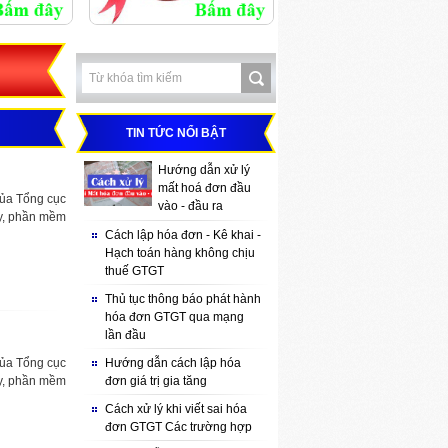
TIN TỨC NỔI BẬT
Hướng dẫn xử lý
mất hoá đơn đầu
của Tổng cục
vào - đầu ra
ây, phần mềm
Cách lập hóa đơn - Kê khai -
Hạch toán hàng không chịu
thuế GTGT
Thủ tục thông báo phát hành
hóa đơn GTGT qua mạng
lần đầu
của Tổng cục
Hướng dẫn cách lập hóa
ây, phần mềm
đơn giá trị gia tăng
Cách xử lý khi viết sai hóa
đơn GTGT Các trường hợp