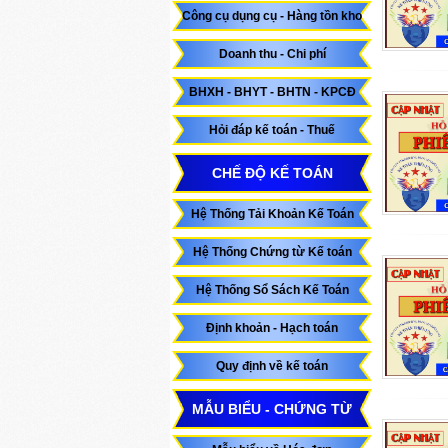
Công cụ dụng cụ - Hàng tồn kho
Doanh thu - Chi phí
BHXH - BHYT - BHTN - KPCĐ
Hỏi đáp kế toán - Thuế
CHẾ ĐỘ KẾ TOÁN
Hệ Thống Tải Khoản Kế Toán
Hệ Thống Chứng từ Kế toán
Hệ Thống Sổ Sách Kế Toán
Định khoản - Hạch toán
Quy định về kế toán
MẪU BIỂU - CHỨNG TỪ