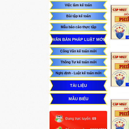
Việc làm kế toán
Bài tập kế toán
Mẫu báo cáo thực tập
VĂN BẢN PHÁP LUẬT MỚI
Công Văn kế toán mới
Thông Tư kế toán mới
Nghị định - Luật kế toán mới
TÀI LIỆU
MẪU BIỂU
Đang trực tuyến:
69