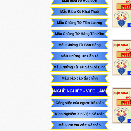
Mẫu biểu về Hóa đơn
Mẫu Biểu Kê Khai Thuế
Mẫu Chứng Từ Tiền Lương
Mẫu Chứng Từ Hàng Tồn Kho
Mẫu Chứng Từ Bán Hàng
Mẫu Chứng Từ Tiền Tệ
Mẫu Chứng Từ Tài Sản Cố Định
Mẫu báo cáo tài chính
NGHỀ NGHIỆP - VIỆC LÀM
Công việc của người kế toán
Kinh Nghiệm Xin Việc Kế toán
Mẫu đơn xin việc Kế toán