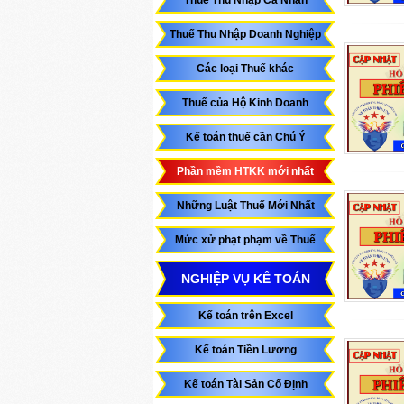
Thuế Thu Nhập Cá Nhân
Thuế Thu Nhập Doanh Nghiệp
Các loại Thuế khác
Thuế của Hộ Kinh Doanh
Kế toán thuế cần Chú Ý
Phần mềm HTKK mới nhất
Những Luật Thuế Mới Nhất
Mức xử phạt phạm về Thuế
NGHIỆP VỤ KẾ TOÁN
Kế toán trên Excel
Kế toán Tiền Lương
Kế toán Tài Sản Cố Định