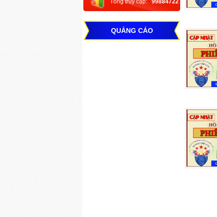
Tổng truy cập:
99884722
QUẢNG CÁO