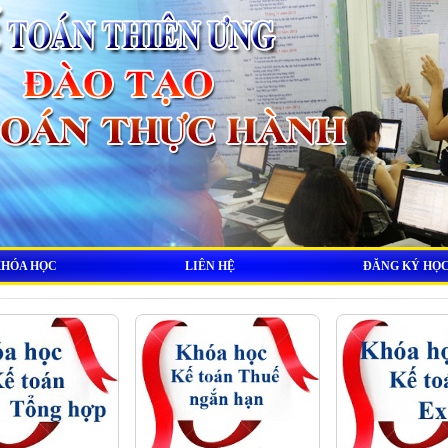
KHÓA HỌC
LIÊN HỆ
ĐĂNG KÝ HỌ