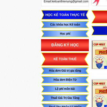
Email:ketoanthienung@gmail.com
HỌC KẾ TOÁN THỰC TẾ
Các khóa học Kế toán
Học phí
ĐĂNG KÝ HỌC
KẾ TOÁN THUẾ
Hóa đơn Giá trị gia tăng
Hóa đơn Điện Tử
Lệ phí môn bài
Thuế Giá Trị Gia Tăng