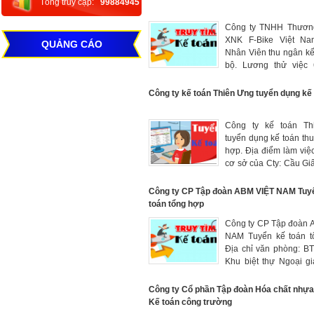
Tổng truy cập:
99884945
Thu nhập: 8 -10 triệu
năng lực và kinh ngh
Công ty TNHH Thươn
đổi trực tiếp trong b
XNK F-Bike Việt Na
vấn)
QUẢNG CÁO
Nhân Viên thu ngân kế
bộ. Lương thử việc 6
tháng đầu . 7 triệu kh
việc + doanh số bán 
Công ty kế toán Thiên Ưng tuyển dụng kế
chỉ: 77 Tôn Đức Thắn
Đa , Hà Nội.
Công ty kế toán Th
tuyển dụng kế toán th
hợp. Địa điểm làm việc
cơ sở của Cty: Cầu Gi
Xuân, Quận 3 TP.H
lương: 10 - 20tr/tháng
Công ty CP Tập đoàn ABM VIỆT NAM Tuy
toán tổng hợp
Công ty CP Tập đoàn 
NAM Tuyển kế toán t
Địa chỉ văn phòng: BT
Khu biệt thự Ngoại g
Xuân Tảo, Bắc Từ Liêm
Mức lương thỏa thu
Công ty Cổ phần Tập đoàn Hóa chất nhựa
năng lực (từ 10 - 15 tri
Kế toán công trường