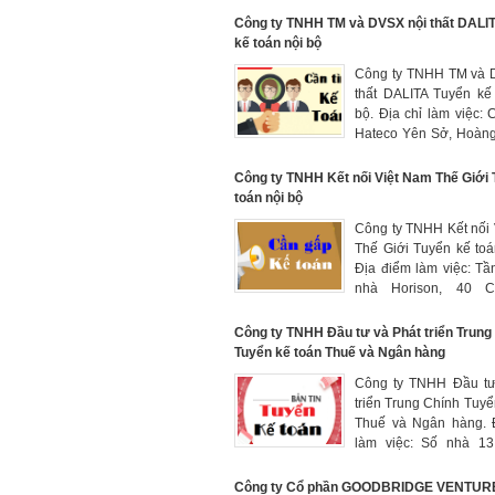
HN. Thu nhập: thoả th
Công ty TNHH TM và DVSX nội thất DALI
kế toán nội bộ
Công ty TNHH TM và 
thất DALITA Tuyển kế
bộ. Địa chỉ làm việc:
Hateco Yên Sở, Hoàng
Nội. Mức lương từ 6 tới 
Công ty TNHH Kết nối Việt Nam Thế Giới 
toán nội bộ
Công ty TNHH Kết nối
Thế Giới Tuyển kế toá
Địa điểm làm việc: Tầ
nhà Horison, 40 Cá
Phường Cát Linh, Q. 
Hà Nội. Mức lươn
Công ty TNHH Đầu tư và Phát triển Trung
tr/tháng ( thỏa thuận 
Tuyển kế toán Thuế và Ngân hàng
lực)
Công ty TNHH Đầu tư
triển Trung Chính Tuyể
Thuế và Ngân hàng. 
làm việc: Số nhà 1
Đầm Trấu, phường Bạ
quận Hai Bà Trưng, Hà
Công ty Cổ phần GOODBRIDGE VENTUR