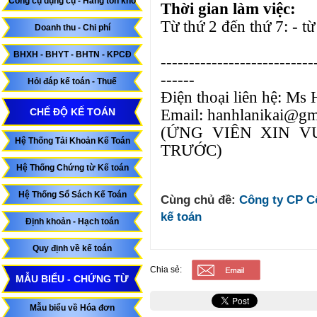
Công cụ dụng cụ - Hàng tồn kho
Thời gian làm việc:
Từ thứ 2 đến thứ 7: 
Doanh thu - Chi phí
BHXH - BHYT - BHTN - KPCĐ
---------------------------
------
Hỏi đáp kế toán - Thuế
Điện thoại liên hẹ
Email: hanhlanikai@gm
CHẾ ĐỘ KẾ TOÁN
(ỨNG VIÊN XIN V
Hệ Thống Tải Khoản Kế Toán
TRƯỚC)
Hệ Thống Chứng từ Kế toán
Hệ Thống Sổ Sách Kế Toán
Cùng chủ đề:
Công ty CP C
kế toán
Định khoản - Hạch toán
Quy định về kế toán
Chia sẻ:
MẪU BIỂU - CHỨNG TỪ
Mẫu biểu về Hóa đơn