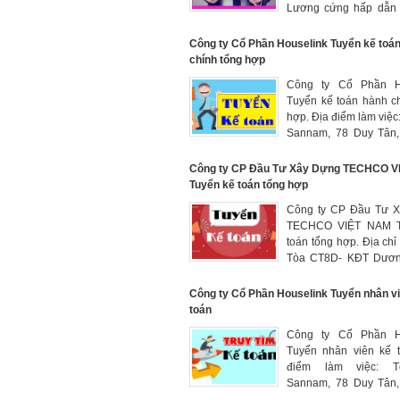
Lương cứng hấp dẫn
xuất theo năng lực, từ
Công ty Cổ Phần Houselink Tuyển kế toá
chính tổng hợp
Công ty Cổ Phần Ho
Tuyển kế toán hành c
hợp. Địa điểm làm việc
Sannam, 78 Duy Tân
Dịch Vọng Hậu, quận 
HN. Thu nhập: 7-10tr
Công ty CP Đầu Tư Xây Dựng TECHCO V
Tuyển kế toán tổng hợp
Công ty CP Đầu Tư 
TECHCO VIỆT NAM T
toán tổng hợp. Địa chỉ 
Tòa CT8D- KĐT Dươn
Yên Nghĩa, Hà Đông,
Mức lương: từ 10tr-20
Công ty Cổ Phần Houselink Tuyển nhân v
thuận tùy theo năng lực
toán
Công ty Cổ Phần Ho
Tuyển nhân viên kế t
điểm làm việc: 
Sannam, 78 Duy Tân
Dịch Vọng Hậu, quận 