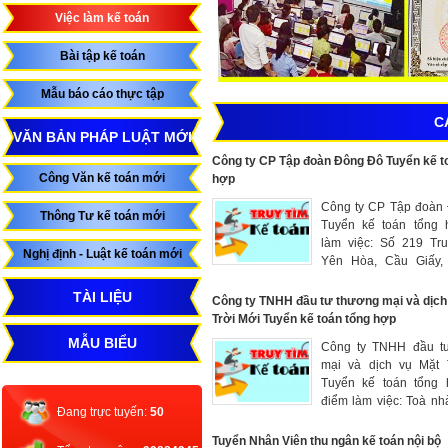
Việc làm kế toán
Bài tập kế toán
Mẫu báo cáo thực tập
C
VĂN BẢN PHÁP LUẬT MỚI
Công ty CP Tập đoàn Đông Đô Tuyển kế t
Công Văn kế toán mới
hợp
Công ty CP Tập đoàn
Thông Tư kế toán mới
Tuyển kế toán tổng 
làm việc: Số 219 Tru
Nghị định - Luật kế toán mới
Yên Hòa, Cầu Giấy,
Mức lương chính: 8.0
TÀI LIỆU
15.000.000 VND/Thán
Công ty TNHH đầu tư thương mại và dịch
Trời Mới Tuyển kế toán tổng hợp
MẪU BIỂU
Công ty TNHH đầu t
mại và dịch vụ Mặt 
Tuyển kế toán tổng 
điểm làm việc: Toà n
Đang trực tuyến:
50
phố Thành Thái, phư
Vọng, quận Cầu Giấy,
Tuyển Nhân Viên thu ngân kế toán nội bộ