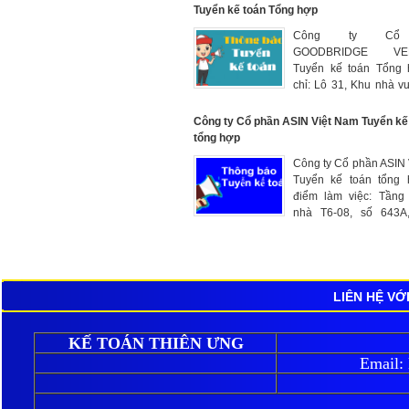
nhập: 6-8 triệu tùy năn
Tuyển kế toán Tổng hợp
Công ty Cổ
GOODBRIDGE VE
Tuyển kế toán Tổng h
chỉ: Lô 31, Khu nhà v
49/15 An Dương Vươ
Thượng, Tây Hồ, 
Công ty Cổ phần ASIN Việt Nam Tuyển kế
Lương: 9.000.000đ
tổng hợp
Công ty Cổ phần ASIN
Tuyển kế toán tổng 
điểm làm việc: Tầng
nhà T6-08, số 643A
Phạm Văn Đồng, Đ
Nhuế 1, Bắc Từ Liêm,
Mức lương trao đối t
năng lực
LIÊN HỆ VỚ
KẾ TOÁN THIÊN ƯNG
Email: