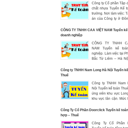
Công ty Cổ phần Tập 
chất nhựa Tuyển Kế t
trường. Nơi làm việc: T
án của Công ty ở Đôn
Quảng Ninh, Gia Lâ
Biên - Hà Nội. Lươ
CÔNG TY TNHH CAA VIỆT NAM Tuyển kế
thuận khi phỏng vấn
doanh nghiệp
CÔNG TY TNHH CA
NAM Tuyển kế toá
nghiệp. Làm việc tại P
Bắc Từ Liêm – Hà Nộ
từ 7 – 10 triệu/tháng.
Công ty TNHH Nam Long Hà Nội Tuyển kế
Thuế
Công ty TNHH Nam 
Nội Tuyển kế toán Thuế
ứng viên khu vực Lon
khu vực lân cận. Mức 
10 triệu (Tùy theo mứ
thành công việc).
Công Ty Cổ Phần Doorclick Tuyển kế toán
hợp – Thuế
Công Ty Cổ Phần Do