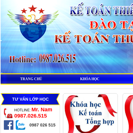
TRANG CHỦ
KHÓA HỌC
TƯ VẤN LỚP HỌC
Mr. Nam
HOTLINE:
0987.026.515
0987 026 515