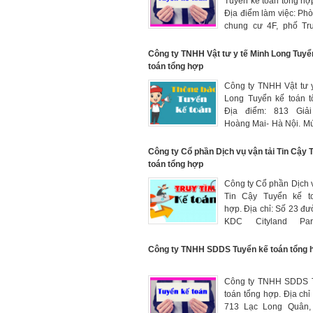
Tuyển kế toán tổng hợ
Địa điểm làm việc: Ph
chung cư 4F, phố Tr
Cầu Giấy, Hà Nội. Lư
+ phụ cấp ăn trưa + t
Công ty TNHH Vật tư y tế Minh Long Tuyể
từ 9 triệu – 12 triệu.
toán tổng hợp
Công ty TNHH Vật tư 
Long Tuyển kế toán t
Địa điểm: 813 Giải
Hoàng Mai- Hà Nội. M
8tr-10tr và có thể hơn
lực
Công ty Cổ phần Dịch vụ vận tải Tin Cậy 
toán tổng hợp
Công ty Cổ phần Dịch v
Tin Cậy Tuyển kế t
hợp. Địa chỉ: Số 23 đư
KDC Cityland Part
Phường 10, Quận 
HCM, Việt Nam. Mứ
Công ty TNHH SDDS Tuyển kế toán tổng 
cạnh tranh (10-12 tr
thuộc vào năng lực
Công ty TNHH SDDS 
toán tổng hợp. Địa chỉ 
713 Lạc Long Quân,