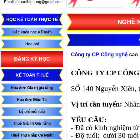
Email:ketoanthienung@gmail.com
HỌC KẾ TOÁN THỰC TẾ
NGHỀ N
Các khóa học Kế toán
Học phí
Công ty CP Công nghệ cao 
ĐĂNG KÝ HỌC
CÔNG TY CP CÔNG
KẾ TOÁN THUẾ
SỐ 140 Nguyễn Xiển, t
Hóa đơn Giá trị gia tăng
Hóa đơn Điện Tử
Vị trí cần tuyển:
Nhân
Lệ phí môn bài
YÊU CẦU:
Thuế Giá Trị Gia Tăng
- Đã có kinh nghiệm từ 
- Độ tuổi: dưới 30 tuổi
Thuế Thu Nhập Cá Nhân