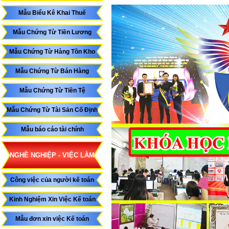
Mẫu Biểu Kê Khai Thuế
Mẫu Chứng Từ Tiền Lương
Mẫu Chứng Từ Hàng Tồn Kho
Mẫu Chứng Từ Bán Hàng
Mẫu Chứng Từ Tiền Tệ
Mẫu Chứng Từ Tài Sản Cố Định
Mẫu báo cáo tài chính
NGHỀ NGHIỆP - VIỆC LÀM
Công việc của người kế toán
Kinh Nghiệm Xin Việc Kế toán
Mẫu đơn xin việc Kế toán