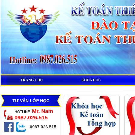
TRANG CHỦ
KHÓA HỌC
TƯ VẤN LỚP HỌC
Mr. Nam
HOTLINE:
0987.026.515
0987 026 515