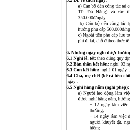
5.2 Đi, về cách ngày
:
a) Cán bộ đến công tác tại
TP. Đà Nẵng) và các t
350.000đ/ngày.
b) Cán bộ đến công tác tạ
hưởng phụ cấp 500.000đ/ng
c) Ngoài tiền phụ cấp lưu t
phí đi lại, chỗ ở theo thực t
6. Những ngày nghỉ được hưởn
6.1 Nghỉ lễ, tết:
theo đúng quy địn
6.2 Bản thân kết hôn:
nghỉ 03 ng
6.3 Con kết hôn:
nghỉ 01 ngày 
6.4 Cha, mẹ chết (kể cả bên chồ
ngày .
6.5 Nghỉ hàng năm (nghỉ phép):
a) Người lao động làm việ
được nghỉ hằng năm, hưởng
+ 12 ngày làm việc 
thường;
+ 14 ngày làm việc đ
người khuyết tật, n
hiểm;