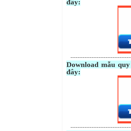
đây:
-----------------------------------
Download mẫu quy 
đây:
-----------------------------------