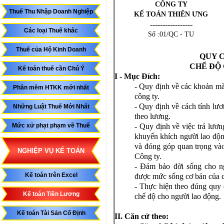
CÔNG TY
Thuế Thu Nhập Doanh Nghiệp
KẾ TOÁN THIÊN ƯNG
-----------------
Các loại Thuế khác
Số :01/QC - TU
Thuế của Hộ Kinh Doanh
QUY 
CHẾ ĐỘ
Kế toán thuế cần Chú Ý
I - Mục Đích:
- Quy định về các khoản mà
Phần mềm HTKK mới nhất
công ty.
- Quy định về cách tính lư
Những Luật Thuế Mới Nhất
theo lương.
Mức xử phạt phạm về Thuế
- Quy định về việc trả lươ
khuyến khích người lao độn
và đóng góp quan trọng vào
NGHIỆP VỤ KẾ TOÁN
Công ty.
- Đảm bảo đời sống cho n
Kế toán trên Excel
được mức sống cơ bản của c
- Thực hiện theo đúng quy 
Kế toán Tiền Lương
chế độ cho người lao động.
Kế toán Tài Sản Cố Định
II. Căn cứ theo: