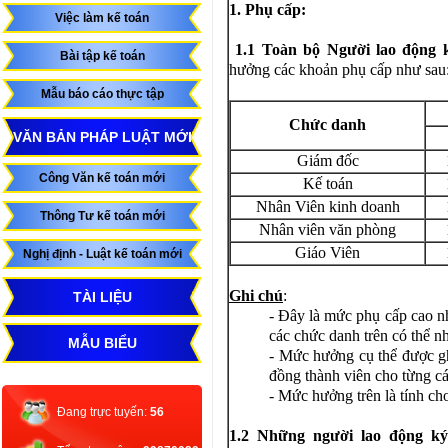
1. Phụ cấp:
Việc làm kế toán
1.
1
Toàn bộ Người lao động k
Bài tập kế toán
hưởng các khoản phụ cấp như sau
Mẫu báo cáo thực tập
Chức danh
VĂN BẢN PHÁP LUẬT MỚI
Giám đốc
Công Văn kế toán mới
Kế toán
Nhân Viên kinh doanh
Thông Tư kế toán mới
Nhân viên văn phòng
Giáo Viên
Nghị định - Luật kế toán mới
Ghi chú
:
TÀI LIỆU
- Đây là mức phụ cấp cao n
các chức danh trên có thể n
MẪU BIỂU
- Mức hưởng cụ thể được gh
đồng thành viên cho từng c
- Mức hưởng trên là tính ch
Đang trực tuyến:
56
1.
2
Những người lao động ký 