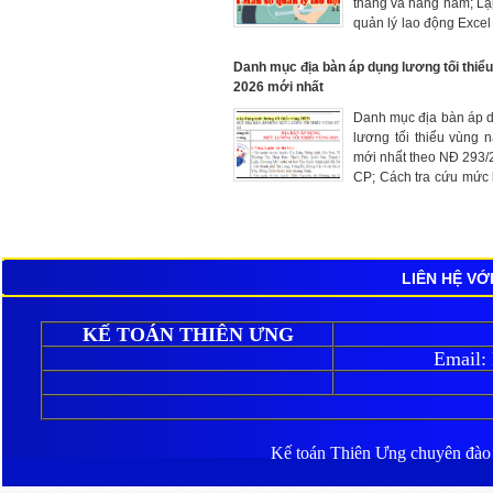
tháng và hằng năm; L
quản lý lao động Excel
định về Báo cáo sử 
động.
Danh mục địa bàn áp dụng lương tối thiể
2026 mới nhất
Danh mục địa bàn áp 
lương tối thiểu vùng
mới nhất theo NĐ 293
CP; Cách tra cứu mức 
thiểu vùng từng địa ph
LIÊN HỆ VỚ
KẾ TOÁN THIÊN ƯNG
Email:
Kế toán Thiên Ưng
chuyên đào ta