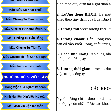
Mẫu biểu về Hóa đơn
định theo quy định tại Nghị định
Mẫu Biểu Kê Khai Thuế
2. Lương đóng BHXH:
Là mứ
khác theo quy định của Luật Bảo 
Mẫu Chứng Từ Tiền Lương
Mẫu Chứng Từ Hàng Tồn Kho
3. Lương thử việc:
hưởng 85% lư
Mẫu Chứng Từ Bán Hàng
4. Lương khoán:
Tiền lương kho
căn cứ vào khối lượng, chất lượng 
Mẫu Chứng Từ Tiền Tệ
5. Cách tính lương:
Áp dụng hìn
Mẫu Chứng Từ Tài Sản Cố Định
tháng trên 26 ngày.
Mẫu báo cáo tài chính
6. Lương thời gian:
được áp dụn
việc trong công ty.
NGHỀ NGHIỆP - VIỆC LÀM
Công việc của người kế toán
CÁC KHOẢ
Kinh Nghiệm Xin Việc Kế toán
Ngoài lương chính được thoả thuậ
lao động còn nhận được các khoản 
Mẫu đơn xin việc Kế toán