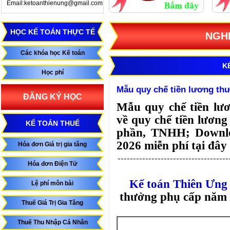
Email:ketoanthienung@gmail.com
HỌC KẾ TOÁN THỰC TẾ
NGHI
Các khóa học Kế toán
K
Học phí
Mẫu quy chế tiền lương t
ĐĂNG KÝ HỌC
Mẫu quy chế tiền lư
về quy chế tiền lươn
KẾ TOÁN THUẾ
phần, TNHH; Downlo
2026 miễn phí tại đây
Hóa đơn Giá trị gia tăng
------------------------------------
Hóa đơn Điện Tử
Kế toán Thiên Ưng
Lệ phí môn bài
thưởng phụ cấp năm 
Thuế Giá Trị Gia Tăng
Thuế Thu Nhập Cá Nhân