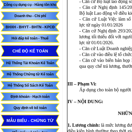
- Căn cứ Bộ luật lao động
Công cụ dụng cụ - Hàng tồn kho
- Căn cứ Nghị định 145/2
Bộ luật Lao động về điều ki
Doanh thu - Chi phí
- Căn cứ Luật Việc làm số
lực từ ngày 01/01/2026
BHXH - BHYT - BHTN - KPCĐ
- Căn cứ Nghị định 293/2
lương tối thiểu đối với ngư
Hỏi đáp kế toán - Thuế
lực từ 01/01/2026.
- Căn cứ Luật Doanh nghiê
CHẾ ĐỘ KẾ TOÁN
- Căn cứ vào điều lệ tổ chức
- Căn cứ vào biên bản họp 
Hệ Thống Tải Khoản Kế Toán
qua quy chế trả lương, thưở
Hệ Thống Chứng từ Kế toán
III – Phạm Vi:
Hệ Thống Sổ Sách Kế Toán
Áp dụng cho toàn bộ người l
Định khoản - Hạch toán
IV – NỘI DUNG:
Quy định về kế toán
NHỮN
MẪU BIỂU - CHỨNG TỪ
1. Lương chính:
là mức lương đư
điều kiện bình thường theo thời g