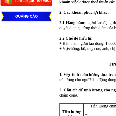
Tổng truy cập:
99870029
khoán
việc
):
được thoả thuận các
2
. Các khoản phúc lợi khác:
QUẢNG CÁO
2
.1
Hàng năm
: người lao động đ
quyết định tại từng thời điểm của 
2
.2 Chế độ hiếu hỉ:
+ Bản thân người lao động: 1.000
+ Vợ/chồng; bố, mẹ, con, anh, chị
TÍ
1. Việc tính toán lương dựa trê
trả lương cho người lao động đúng
2. Căn cứ để tính lương cho ng
chấm công.
Tiền lương chín
Tiền lương
=