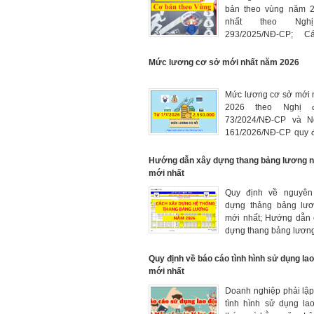
bản theo vùng năm 
nhất theo Nghị
293/2025/NĐ-CP; C
định mức lương cơ 
lương tối thiểu vùng.
Mức lương cơ sở mới nhất năm 2026
Mức lương cơ sở mới 
2026 theo Nghị 
73/2024/NĐ-CP và N
161/2026/NĐ-CP quy 
lương cơ sở và chế
thưởng đối với cán 
Hướng dẫn xây dựng thang bảng lương 
chức, viên chức và lực
mới nhất
trang áp dụng t
Quy định về nguyên
01/7/2024 và 01/7/202
dựng thảng bảng lư
mới nhất; Hướng dẫn 
dựng thang bảng lương
đăng ký thang bảng l
Bộ luật lao động.
Quy định về báo cáo tình hình sử dụng la
mới nhất
Doanh nghiệp phải lậ
tình hình sử dụng la