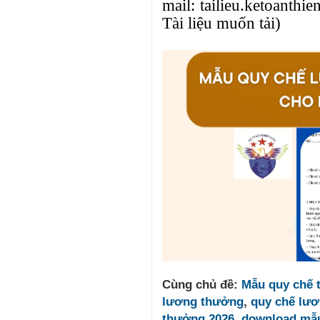
mail:
tailieu.
ketoanthi
Tài liệu muốn tải)
Cùng chủ đề:
Mẫu quy chế 
lương thưởng
,
quy chế lươ
thưởng 2026
,
download mẫu