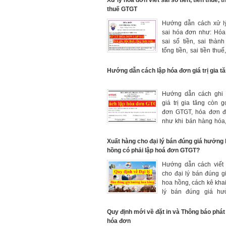
Xử lý hóa đơn viết sai số tiền, tiền thuế, th
hóa…
thuế GTGT
Hướng dẫn cách xử lý
sai hóa đơn như: Hóa
sai số tiền, sai thành 
tổng tiền, sai tiền thuế
suất, sai đơn giá …
Hướng dẫn cách lập hóa đơn giá trị gia t
Hướng dẫn cách ghi
giá trị gia tăng còn g
đơn GTGT, hóa đơn đỏ
như khi bán hàng hóa,
xây dựng, xây lắp…C
các chỉ tiêu trên hó
Xuất hàng cho đại lý bán đúng giá hưởng
ngày tháng năm, tên 
hồng có phải lập hoá đơn GTGT?
đơn vị tính …t
Hướng dẫn cách viết
123/2020/NĐ-CP.
cho đại lý bán đúng g
hoa hồng, cách kê khai 
lý bán đúng giá 
hồng theo quy định
123/2020/NĐ-CP và N
Quy định mới về đặt in và Thông báo phát
181/2025/NĐ-CP
hóa đơn