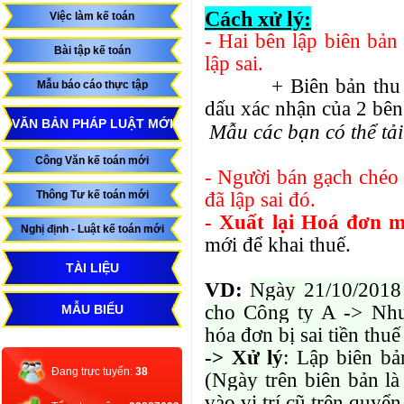
Cách xử lý:
Việc làm kế toán
- Hai bên lập biên bản
Bài tập kế toán
lập sai.
+ Biên bản thu hồi
Mẫu báo cáo thực tập
dấu xác nhận của 2 bên,
VĂN BẢN PHÁP LUẬT MỚI
Mẫu các bạn có thể tải
Công Văn kế toán mới
- Người bán gạch chéo 
đã lập sai đó.
Thông Tư kế toán mới
- Xuất lại Hoá đơn m
Nghị định - Luật kế toán mới
mới để khai thuế.
TÀI LIỆU
VD:
Ngày 21/10/2018
cho Công ty A -> Như
MẪU BIỂU
hóa đơn bị sai tiền thu
-> Xử lý
: Lập biên bả
Đang trực tuyến:
38
(Ngày trên biên bản là
vào vị trí cũ trên quy