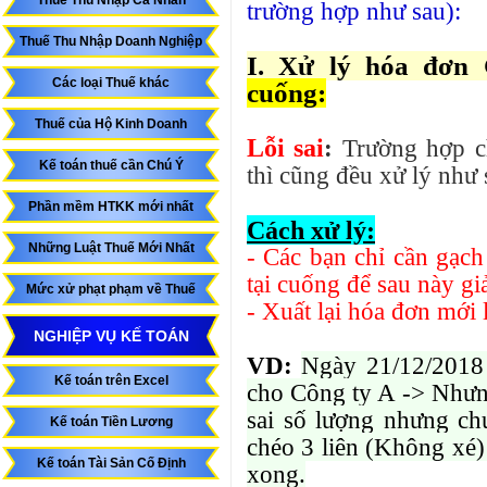
Thuế Thu Nhập Cá Nhân
trường hợp như sau):
Thuế Thu Nhập Doanh Nghiệp
I. Xử lý hóa đơn
Các loại Thuế khác
cuống:
Thuế của Hộ Kinh Doanh
Lỗi sai
:
Trường hợp ch
Kế toán thuế cần Chú Ý
thì cũng đều xử lý như 
Phần mềm HTKK mới nhất
Cách xử lý:
Những Luật Thuế Mới Nhất
- Các bạn chỉ cần gạch
tại cuống để sau này giả
Mức xử phạt phạm về Thuế
- Xuất lại hóa đơn mới 
NGHIỆP VỤ KẾ TOÁN
VD:
Ngày 21/12/2018
Kế toán trên Excel
cho Công ty A -> Nhưng
sai số lượng nhưng ch
Kế toán Tiền Lương
chéo 3 liên (Không xé)
Kế toán Tài Sản Cố Định
xong.