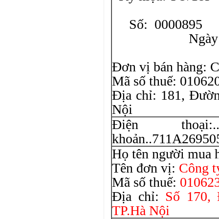
Liê
Số: 0000895
Ngà
Đơn vị bán hàng
Mã số thuế: 01062
Địa chỉ: 181, Đườ
Nội
Điện thoại:
khoản..711A26950
Họ tên người mua 
Tên đơn vị:
Công 
Mã số thuế:
010623
Địa chỉ:
Số 170,
TP.Hà Nội