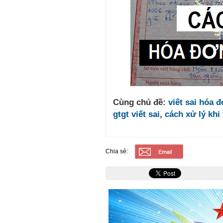
Cùng chủ đề:
viết sai hóa đ
gtgt viết sai
,
cách xử lý khi
Chia sẻ: