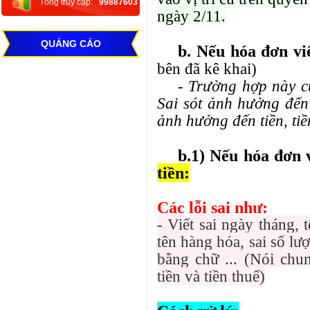
Tổng truy cập:
99887603
ngày 2/11.
QUẢNG CÁO
b. Nếu hóa đơn viê
bên đã kê khai)
- Trường hợp này cũn
Sai sót ảnh hưởng đến 
ảnh hưởng đến tiền, tiề
b.1) Nếu hóa đơn v
tiền:
Các lỗi sai như:
- Viết sai ngày tháng, t
tên hàng hóa, sai số lượ
bằng chữ ... (Nói chu
tiền và tiền thuế)