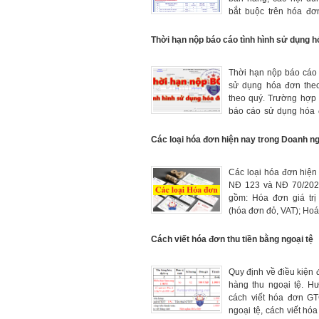
bắt buộc trên hóa đơ
trường hợp không nhất
đầy đủ các nội dung bắ
Thời hạn nộp báo cáo tình hình sử dụng 
Thời hạn nộp báo cáo 
sử dụng hóa đơn theo
theo quý. Trường hợp
báo cáo sử dụng hóa 
quý hoặc theo tháng.
nộp báo cáo khi ch
Các loại hóa đơn hiện nay trong Doanh n
điểm kinh doanh.
Các loại hóa đơn hiện
NĐ 123 và NĐ 70/20
gồm: Hóa đơn giá trị
(hóa đơn đỏ, VAT); Ho
hàng; Hóa đơn khác: 
thẻ; phiếu thu tiền bảo
Cách viết hóa đơn thu tiền bằng ngoại tệ
Quy định về điều kiện
hàng thu ngoại tệ. H
cách viết hóa đơn G
ngoại tệ, cách viết hó