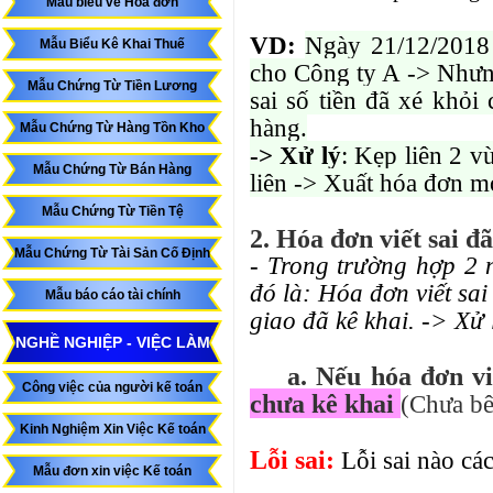
Mẫu biểu về Hóa đơn
VD:
Ngày 21/12/2018
Mẫu Biểu Kê Khai Thuế
cho Công ty A -> Nhưng
Mẫu Chứng Từ Tiền Lương
sai số tiền đã xé khỏ
hàng.
Mẫu Chứng Từ Hàng Tồn Kho
-> Xử lý
: Kẹp liên 2 v
Mẫu Chứng Từ Bán Hàng
liên -> Xuất hóa đơn m
Mẫu Chứng Từ Tiền Tệ
2. Hóa đơn viết sai đ
Mẫu Chứng Từ Tài Sản Cố Định
- Trong trường hợp 2 
đó là: Hóa đơn viết sa
Mẫu báo cáo tài chính
giao đã kê khai. -> Xử
NGHỀ NGHIỆP - VIỆC LÀM
a. Nếu hóa đơn viế
Công việc của người kế toán
chưa kê khai
(Chưa bê
Kinh Nghiệm Xin Việc Kế toán
Lỗi sai:
Lỗi sai nào cá
Mẫu đơn xin việc Kế toán