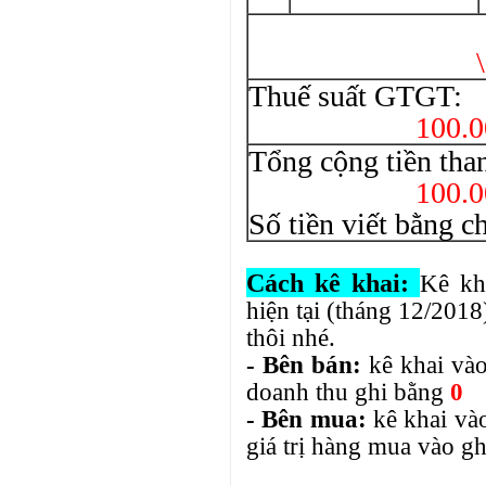
Cộng 
\
Thuế suất GTGT
100.0
Tổng cộng
100.0
Số tiền viết bằ
Cách kê khai:
Kê kha
hiện tại (tháng 12/20
thôi nhé.
- Bên bán:
kê khai vào
doanh thu ghi bằng
0
- Bên mua:
kê khai và
giá trị hàng mua vào g