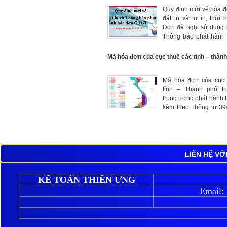
Quy định mới về hóa 
đặt in và tự in, thời 
Đơn đề nghị sử dụng 
Thông báo phát hành
GTGT đặt in của Doanh
Mã hóa đơn của cục thuế các tỉnh – thàn
Mã hóa đơn của cục 
tỉnh – Thanh phố tr
trung ương phát hành
kèm theo Thông tư 39
BTC ngày 31/3/2014 c
chính
LIÊN HỆ VỚ
KẾ TOÁN THIÊN ƯNG
Email: