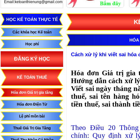
Email:ketoanthienung@gmail.com
HỌC KẾ TOÁN THỰC TẾ
K
Các khóa học Kế toán
HÓA 
Học phí
Cách xử lý khi viết sai hó
ĐĂNG KÝ HỌC
Hóa đơn Giá trị gia 
KẾ TOÁN THUẾ
Hướng dẫn cách xử lý
Viết sai ngày tháng nă
Hóa đơn Giá trị gia tăng
thuế, sai tên hàng hóa
tiền thuế, sai thành ti
Hóa đơn Điện Tử
Lệ phí môn bài
Theo Điều 20 Thông
Thuế Giá Trị Gia Tăng
chính: Quy định xử l