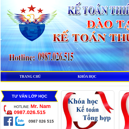
TRANG CHỦ
KHÓA HỌC
TƯ VẤN LỚP HỌC
Mr. Nam
HOTLINE:
0987.026.515
0987 026 515