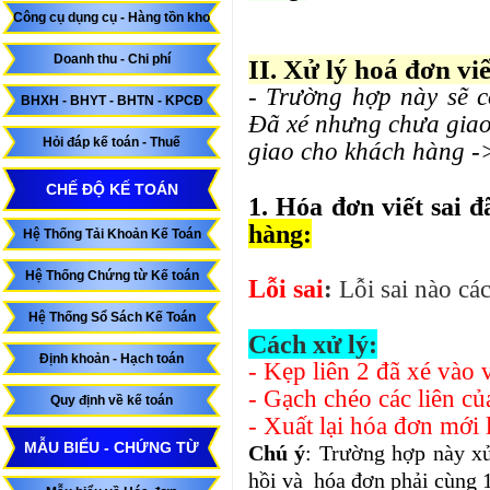
Công cụ dụng cụ - Hàng tồn kho
Doanh thu - Chi phí
II. Xử lý hoá đơn viê
- Trường hợp này sẽ c
BHXH - BHYT - BHTN - KPCĐ
Đã xé nhưng chưa giao
Hỏi đáp kế toán - Thuế
giao cho khách hàng -
CHẾ ĐỘ KẾ TOÁN
1. Hóa đơn viết sai 
hàng:
Hệ Thống Tải Khoản Kế Toán
Hệ Thống Chứng từ Kế toán
Lỗi sai
:
Lỗi sai nào cá
Hệ Thống Sổ Sách Kế Toán
Cách xử lý:
Định khoản - Hạch toán
- Kẹp liên 2 đã xé vào v
- Gạch chéo các liên củ
Quy định về kế toán
- Xuất lại hóa đơn mới 
MẪU BIỂU - CHỨNG TỪ
Chú ý
: Trường hợp này xử
hồi và hóa đơn phải cùng 1