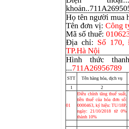
khoản..711A26950
Họ tên người mua 
Tên đơn vị:
Công 
Mã số thuế:
01062
Địa chỉ:
Số 170,
TP.Hà Nội
Hình thức thanh
...
711A26956789
STT
Tên hàng hóa, dịch vụ
1
2
Điều chỉnh tăng thuế suất,
tiền thuế của hóa đơn số:
01
0000463, ký hiệu: TU/18P,
ngày: 21/10/2018 từ 0%
thành 10%