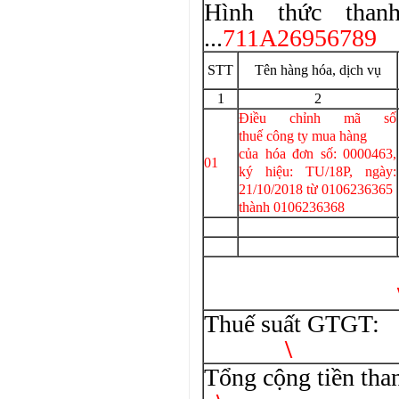
Hình thức thanh
...
711A26956789
STT
Tên hàng hóa, dịch vụ
1
2
Điều chỉnh mã số
thuế công ty mua hàng
của hóa đơn số: 0000463,
01
ký hiệu: TU/18P, ngày:
21/10/2018 từ 0106236365
thành
0106236368
Cộng 
Thuế suất GTGT
\
Tổng cộng