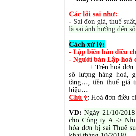
Các lỗi sai như:
- Sai đơn giá, thuế suất, 
là sai ảnh hưởng đến số 
Cách xử lý:
- Lập biên bản điều ch
- Người bán Lập hoá đ
+ Trên hoá đơn điều
số lượng hàng hoá, gi
tăng…, tiền thuế giá 
hiệu…
Chú ý
: Hoá đơn điều 
VD:
Ngày 21/10/2018
cho Công ty A -> Như
hóa đơn bị sai Thuế su
khai tháng 10/2018)