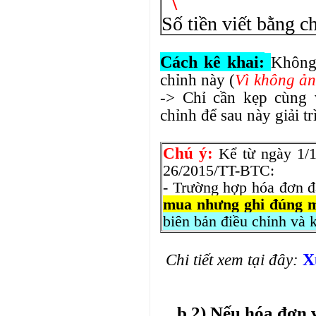
\
Số tiền viết bằng c
Cách kê khai:
Không
chỉnh này (
Vì không ảnh
-> Chỉ cần kẹp cùng 
chỉnh để sau này giải tr
Chú ý:
Kể từ ngày 1
26/2015/TT-BTC:
- Trường hợp hóa đơn 
mua nhưng ghi đúng m
biên bản điều chỉnh và 
Xử
Chi tiết xem tại đây:
b.2) Nếu hóa đơn v