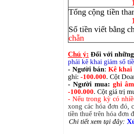
1
Tổng cộng 
1
Số tiền viết bằn
chẵn
Chú ý:
Đối với nhữn
phải kê khai giảm số tiê
- Người bán
:
Kê khai 
ghi:
-100.000
. Cột Doa
- Người mua:
ghi âm
-100.000
. Cột giá trị 
- Nếu trong kỳ có nhi
xong các hóa đơn đó, cá
tiền thuế trên hóa đơn 
Xử
Chi tiết xem tại đây: