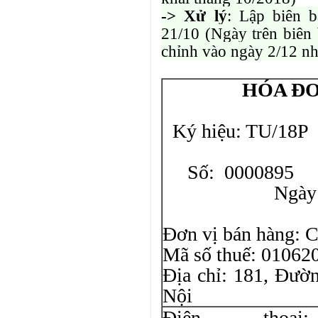
-> Xử lý
: Lập biên 
21/10 (Ngày trên biên 
chỉnh vào ngày 2/12 nh
HÓA ĐƠ
Ký hiệu: TU/18P
Liê
Số: 0000895
Ngà
Đơn vị bán hàng
Mã số thuế: 01062
Địa chỉ: 181, Đườ
Nội
Điện thoại: