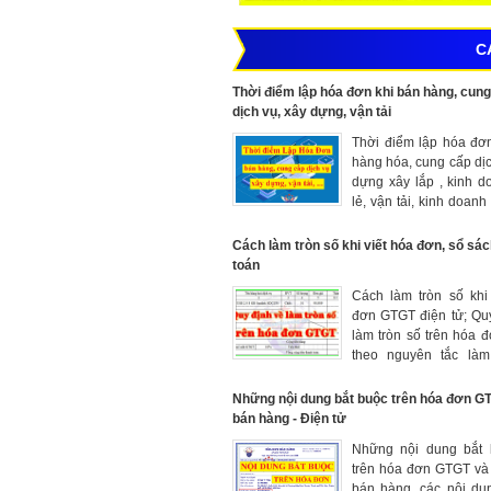
C
Thời điểm lập hóa đơn khi bán hàng, cun
dịch vụ, xây dựng, vận tải
Thời điểm lập hóa đơ
hàng hóa, cung cấp dịc
dựng xây lắp , kinh 
lẻ, vận tải, kinh doanh
sản... theo quy địn
123/2020/NĐ-CP và 
Cách làm tròn số khi viết hóa đơn, sổ sác
đổi tại NĐ 70/2025/N
toán
nhất hiện nay. Xuất hó
Cách làm tròn số khi
thời điểm sẽ bị phạt.
đơn GTGT điện tử; Qu
làm tròn số trên hóa
theo nguyên tắc làm
trong kế toán tại N
174/2016/NĐ-CP.
Những nội dung bắt buộc trên hóa đơn G
bán hàng - Điện tử
Những nội dung bắt 
trên hóa đơn GTGT và
bán hàng, các nội du