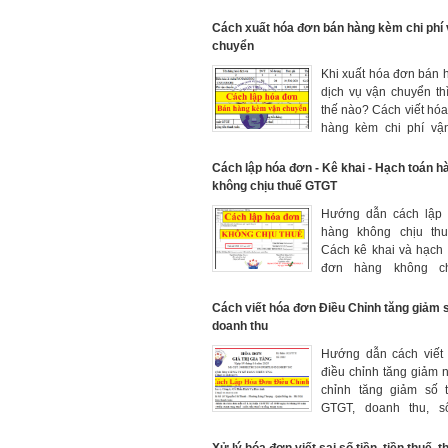
hàng có tiền ngoại tệ
định pháp luật.
Cách xuất hóa đơn bán hàng kèm chi phí
chuyển
Khi xuất hóa đơn bán
dịch vụ vận chuyển th
thế nào? Cách viết hó
hàng kèm chi phí vậ
chi tiết theo quy định
định 123/2020/NĐ-CP
Cách lập hóa đơn - Kê khai - Hạch toán h
không chịu thuế GTGT
Hướng dẫn cách lập
hàng không chịu th
Cách kê khai và hạch
đơn hàng không ch
GTGT. Các mặt hàng k
thuế Giá trị gia tăng.
Cách viết hóa đơn Điều Chỉnh tăng giảm s
doanh thu
Hướng dẫn cách viết
điều chỉnh tăng giảm 
chỉnh tăng giảm số t
GTGT, doanh thu, s
Điều chỉnh mã số thuế
bằng chữ, đơn giá, 