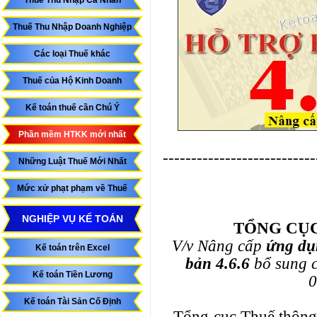
Thuế Thu Nhập Cá Nhân
Thuế Thu Nhập Doanh Nghiệp
Các loại Thuế khác
Thuế của Hộ Kinh Doanh
Kế toán thuế cần Chú Ý
Phần mềm HTKK mới nhất
---------------------------
Những Luật Thuế Mới Nhất
Mức xử phạt phạm về Thuế
NGHIỆP VỤ KẾ TOÁN
TỔNG CỤ
V/v Nâng cấp
ứng dụn
Kế toán trên Excel
bản 4.6.6
bổ sung c
Kế toán Tiền Lương
Kế toán Tài Sản Cố Định
Tổng cục Thuế thông