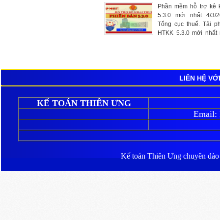
Phần mềm hỗ trợ kê k
5.3.0 mới nhất 4/3/
Tổng cục thuế. Tải 
HTKK 5.3.0 mới nhất 
tại đây, phần mềm kê 
mới nhất năm 2025.
LIÊN HỆ VỚ
KẾ TOÁN THIÊN ƯNG
Email:
Kế toán Thiên Ưng
chuyên đào ta