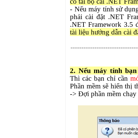
có tải bộ cài .NET Fra
- Nếu máy tính sử dụng
phải cài đặt .NET Fr
.NET Framework 3.5 đ
tài liệu hướng dẫn cài đ
------------------------------------
2. Nếu máy tính bạn
Thì các bạn chỉ cần
mở
Phần mềm sẽ hiển thị t
-> Đợi phần mềm chạy 