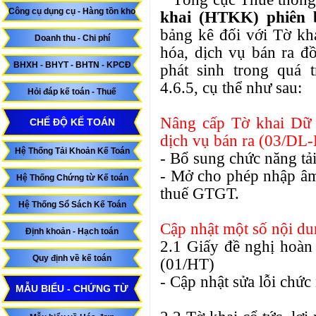
Công cụ dụng cụ - Hàng tồn kho
khai (HTKK) phiên 
bảng kê đối với Tờ kh
Doanh thu - Chi phí
hóa, dịch vụ bán ra đ
BHXH - BHYT - BHTN - KPCĐ
phát sinh trong quá 
4.6.5, cụ thể như sau:
Hỏi đáp kế toán - Thuế
Nâng cấp Tờ khai Dữ 
CHẾ ĐỘ KẾ TOÁN
dịch vụ bán ra (03/D
Hệ Thống Tải Khoản Kế Toán
- Bổ sung chức năng tả
- Mở cho phép nhập âm 
Hệ Thống Chứng từ Kế toán
thuế GTGT.
Hệ Thống Sổ Sách Kế Toán
Cập nhật một số nội du
Định khoản - Hạch toán
2.1 Giấy đề nghị hoàn
Quy định về kế toán
(01/HT)
- Cập nhật sửa lỗi chứ
MẪU BIỂU - CHỨNG TỪ