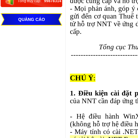
được cung cấp và hỗ trợ
Tổng truy cập:
99878314
- Mọi phản ánh, góp ý 
gửi đến cơ quan Thuế t
QUẢNG CÁO
tử hỗ trợ NNT về ứng
cấp.
Tổng cục Thu
---------------------------
CHÚ Ý
:
1. Điều kiện cài đặ
của NNT cần đáp ứng t
- Hệ điều hành Win
(không hỗ trợ hệ điều 
- Máy tính có cài .NET