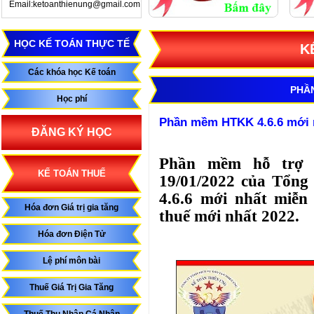
Email:ketoanthienung@gmail.com
HỌC KẾ TOÁN THỰC TẾ
K
Các khóa học Kế toán
PHẦ
Học phí
Phần mềm HTKK 4.6.6 mới n
ĐĂNG KÝ HỌC
Phần mềm hỗ trợ k
KẾ TOÁN THUẾ
19/01/2022 của Tổn
4.6.6 mới nhất miễn
Hóa đơn Giá trị gia tăng
thuế mới nhất 2022.
Hóa đơn Điện Tử
Lệ phí môn bài
Thuế Giá Trị Gia Tăng