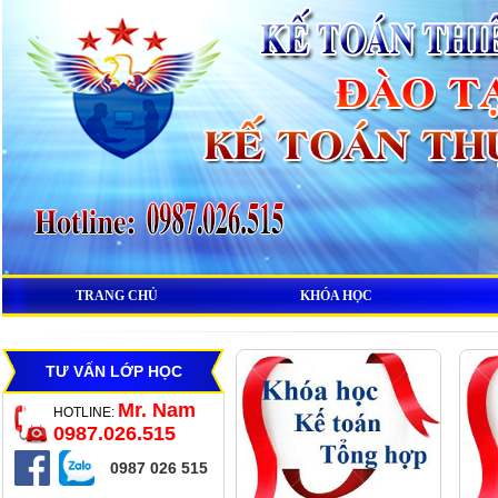
TRANG CHỦ
KHÓA HỌC
TƯ VẤN LỚP HỌC
Mr. Nam
HOTLINE:
0987.026.515
0987 026 515