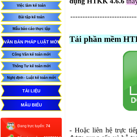
dụng HTKK 4.6.6
tha
Việc làm kế toán
---------------------------
Bài tập kế toán
Mẫu báo cáo thực tập
Tải phần mềm HTKK
VĂN BẢN PHÁP LUẬT MỚI
Công Văn kế toán mới
Thông Tư kế toán mới
Nghị định - Luật kế toán mới
TÀI LIỆU
MẪU BIỂU
Đang trực tuyến:
74
- Hoặc liên hệ trực ti