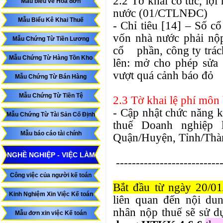
2.2 Tờ khai cổ tức, lợ
Mẫu biểu về Hóa đơn
nước (01/CTLNĐC)
Mẫu Biểu Kê Khai Thuế
- Chỉ tiêu [14] – Số c
vốn nhà nước phải nộ
Mẫu Chứng Từ Tiền Lương
cổ phần, công ty trách
Mẫu Chứng Từ Hàng Tồn Kho
lên: mở cho phép sửa
vượt quá cảnh báo đỏ
Mẫu Chứng Từ Bán Hàng
Mẫu Chứng Từ Tiền Tệ
2.3 Tờ khai lệ phí mô
- Cập nhật chức năng k
Mẫu Chứng Từ Tài Sản Cố Định
thuế Doanh nghiệp 
Mẫu báo cáo tài chính
Quận/Huyện, Tỉnh/Thành
NGHỀ NGHIỆP - VIỆC LÀM
---------------------------
Công việc của người kế toán
Bắt đầu từ ngày 20/0
Kinh Nghiệm Xin Việc Kế toán
liên quan đến nội dun
nhân nộp thuế sẽ sử d
Mẫu đơn xin việc Kế toán