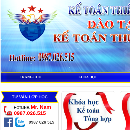
TRANG CHỦ
KHÓA HỌC
TƯ VẤN LỚP HỌC
Mr. Nam
HOTLINE:
0987.026.515
0987 026 515