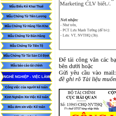
Marketing CLV biết./.
Mẫu Biểu Kê Khai Thuế
Mẫu Chứng Từ Tiền Lương
Nơi nhận:
- Như trên,
Mẫu Chứng Từ Hàng Tồn Kho
- PCT Lưu Mạnh Tưởng (để b/c):
- Lưu: VT, NVTHQ (3b).
Mẫu Chứng Từ Bán Hàng
Mẫu Chứng Từ Tiền Tệ
Mẫu Chứng Từ Tài Sản Cố Định
Để tải công văn các b
bên dưới hoặc
Mẫu báo cáo tài chính
Gửi yêu cầu vào mail
NGHỀ NGHIỆP - VIỆC LÀM
đề ghi rõ Tài liệu muốn
Công việc của người kế toán
Kinh Nghiệm Xin Việc Kế toán
Mẫu đơn xin việc Kế toán