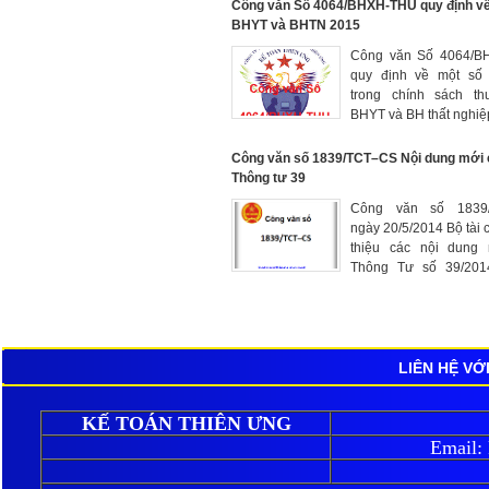
Công văn Số 4064/BHXH-THU quy định vê
BHYT và BHTN 2015
Công văn Số 4064/B
quy định về một số
trong chính sách t
BHYT và BH thất nghiệ
01/01/2015 của Bảo hiể
TP.HCM ban hàn
Công văn số 1839/TCT–CS Nội dung mới 
17/12/2014
Thông tư 39
Công văn số 1839
ngày 20/5/2014 Bộ tài c
thiệu các nội dung
Thông Tư số 39/201
ngày 31/3/2014 quy đị
đơn
LIÊN HỆ VỚ
KẾ TOÁN THIÊN ƯNG
Email: