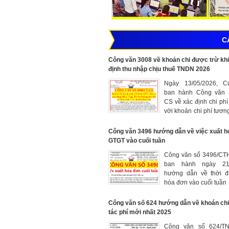
C
Công văn 3008 về khoản chi được trừ khi
định thu nhập chịu thuế TNDN 2026
Ngày 13/05/2026, C
ban hành Công văn 
CS về xác định chi phí
với khoản chi phí tươn
phần thuế GTGT đầu
hàng hóa biếu, tặng,
Công văn 3496 hướng dẫn về việc xuất h
không thu tiền
GTGT vào cuối tuần
Công văn số 3496/C
ban hành ngày 21/
hướng dẫn về thời đ
hóa đơn vào cuối tuần
Công văn số 624 hướng dẫn về khoán chi
tác phí mới nhất 2025
Công văn số 624/TN