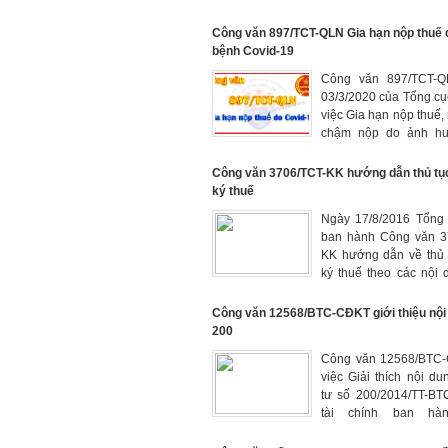
chính về thuế, hóa đơn
định số 125/2020/NĐ-C
Công văn 897/TCT-QLN Gia hạn nộp thuế 
bệnh Covid-19
Công văn 897/TCT-Q
03/3/2020 của Tổng cụ
việc Gia hạn nộp thuế, 
chậm nộp do ảnh hư
dịch bệnh Covid-19.
Công văn 3706/TCT-KK hướng dẫn thủ tụ
ký thuế
Ngày 17/8/2016 Tổng 
ban hành Công văn 3
KK hướng dẫn về thủ 
ký thuế theo các nội
của Thông tư số 95/
BTC
Công văn 12568/BTC-CĐKT giới thiệu nội
200
Công văn 12568/BTC
việc Giải thích nội d
tư số 200/2014/TT-BT
tài chính ban hà
9/9/2015