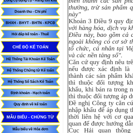
biến thành các sản ph
Công cụ dụng cụ - Hàng tồn kho
thường, trừ sản phẩm q
Doanh thu - Chi phí
này"
Khoản 3 Điều 9 quy đị
BHXH - BHYT - BHTN - KPCĐ
với hàng hóa, dịch vụ k
Điều này, bao gồm cả 
Hỏi đáp kế toán - Thuế
ngoài không có cơ sở t
CHẾ ĐỘ KẾ TOÁN
tổ chức, cá nhân tại V
và các nền tảng số".
Hệ Thống Tải Khoản Kế Toán
Căn cứ quy định nêu tr
nếu được xác định là
Hệ Thống Chứng từ Kế toán
thành các sản phẩm khá
thì thuộc đối tượng 
Hệ Thống Sổ Sách Kế Toán
khẩu, khi bán ra trong
Định khoản - Hạch toán
thì thuộc đối tượng áp
Đề nghị Công ty căn cứ
Quy định về kế toán
nhập khẩu để áp dụng 
thời liên hệ với cơ qu
MẪU BIỂU - CHỨNG TỪ
quan để được hướng dẫn
Cục Hải quan thôn
Mẫu biểu về Hóa đơn