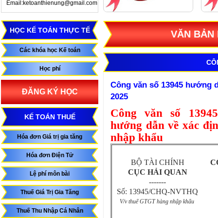
Email:ketoanthienung@gmail.com
HỌC KẾ TOÁN THỰC TẾ
VĂN BẢN 
Các khóa học Kế toán
CÔ
Học phí
Công văn số 13945 hướng 
ĐĂNG KÝ HỌC
2025
Công văn số 1394
KẾ TOÁN THUẾ
hướng dẫn về xác địn
nhập khẩu
Hóa đơn Giá trị gia tăng
Hóa đơn Điện Tử
BỘ TÀI CHÍNH
C
CỤC HẢI QUAN
Lệ phí môn bài
-------
Số: 13945/CHQ-NVTHQ
Thuế Giá Trị Gia Tăng
V/v thuế GTGT hàng nhập khẩu
Thuế Thu Nhập Cá Nhân