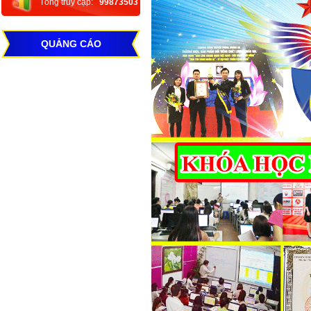
Tổng truy cập:
99873503
QUẢNG CÁO