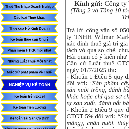
Kính gửi:
Công ty
Thuế Thu Nhập Doanh Nghiệp
(Tầng 2 và Tầng 10 tò
Tr
Các loại Thuế khác
Thuế của Hộ Kinh Doanh
Trả lời công văn số 0
ty TNHH Wilmar Marke
Kế toán thuế cần Chú Ý
xác định thuế giá trị 
tách vỏ qua sơ chế, ch
Phần mềm HTKK mới nhất
Hải quan có ý kiến như 
Những Luật Thuế Mới Nhất
Căn cứ Luật thuế GTG
ngày 01/7/2025 thì:
Mức xử phạt phạm về Thuế
- Khoản 1 Điều 5 quy đ
đối với:
"Sản phẩm cây
NGHIỆP VỤ KẾ TOÁN
sản nuôi trồng, đánh b
khác hoặc chỉ qua sơ c
Kế toán trên Excel
tự sản xuất, đánh bắt b
Kế toán Tiền Lương
- Khoản 2 Điều 9 quy đ
GTGT 5% đối với:
“Sản
Kế toán Tài Sản Cố Định
măng), chăn nuôi, thủy