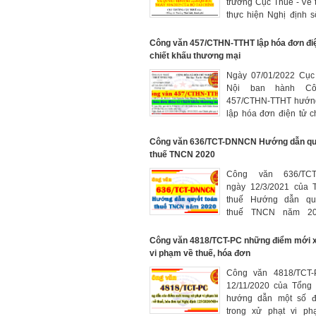
trưởng Cục Thuế - Về t
thực hiện Nghị định 
Quyết định số 22
30/6/2025
Công văn 457/CTHN-TTHT lập hóa đơn đi
chiết khấu thương mại
Ngày 07/01/2022 Cục
Nội ban hành Cô
457/CTHN-TTHT hướn
lập hóa đơn điện tử c
thương mại theo quy 
Nghị định 123/2020/N
Công văn 636/TCT-DNNCN Hướng dẫn qu
thuế TNCN 2020
Công văn 636/TC
ngày 12/3/2021 của 
thuế Hướng dẫn quy
thuế TNCN năm 20
tượng phải quyết toá
quyết toán, thời hạn nộ
Công văn 4818/TCT-PC những điểm mới 
vi phạm về thuế, hóa đơn
Công văn 4818/TCT-
12/11/2020 của Tổng 
hướng dẫn một số đ
trong xử phạt vi p