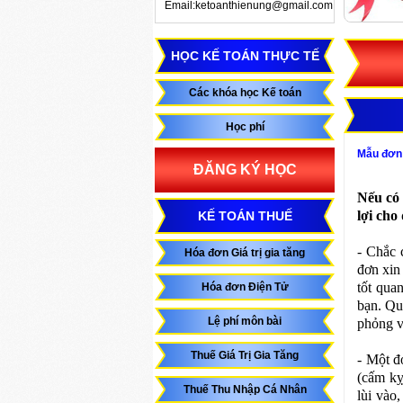
Email:ketoanthienung@gmail.com
HỌC KẾ TOÁN THỰC TẾ
Các khóa học Kế toán
Học phí
Mẫu đơn x
ĐĂNG KÝ HỌC
Nếu có
lợi cho
KẾ TOÁN THUẾ
- Chắc c
Hóa đơn Giá trị gia tăng
đơn xin 
tốt qua
Hóa đơn Điện Tử
bạn. Qu
Lệ phí môn bài
phỏng v
Thuế Giá Trị Gia Tăng
- Một đ
(cấm kỵ 
Thuế Thu Nhập Cá Nhân
lùi vào