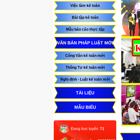
Việc làm kế toán
Bài tập kế toán
Mẫu báo cáo thực tập
VĂN BẢN PHÁP LUẬT MỚI
Công Văn kế toán mới
Thông Tư kế toán mới
Nghị định - Luật kế toán mới
TÀI LIỆU
MẪU BIỂU
Đang trực tuyến:
71