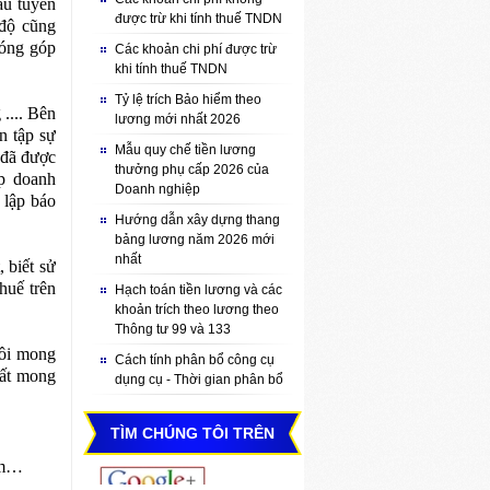
ầu tuyển
được trừ khi tính thuế TNDN
độ cũng
óng góp
Các khoản chi phí được trừ
khi tính thuế TNDN
Tỷ lệ trích Bảo hiểm theo
 .... Bên
lương mới nhất 2026
n tập sự
Mẫu quy chế tiền lương
 đã được
thưởng phụ cấp 2026 của
ợp doanh
Doanh nghiệp
à lập báo
Hướng dẫn xây dựng thang
bảng lương năm 2026 mới
nhất
 biết sử
huế trên
Hạch toán tiền lương và các
khoản trích theo lương theo
Thông tư 99 và 133
Tôi mong
Cách tính phân bổ công cụ
rất mong
dụng cụ - Thời gian phân bổ
TÌM CHÚNG TÔI TRÊN
ăm…