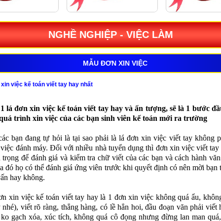
NGHỀ NGHIỆP - VIỆC LÀM
MẪU ĐƠN XIN VIỆC
in việc kế toán viết tay hay nhất
 1 lá đơn xin việc kế toán viết tay hay và ấn tượng, sẽ là 1 bước đâ
 quá trình xin việc của các bạn sinh viên kế toán mới ra trường
ác bạn đang tự hỏi là tại sao phải là lá đơn xin việc viết tay không pha
việc đánh máy. Đối với nhiều nhà tuyển dụng thì đơn xin việc viết tay 
n trọng để đánh giá và kiểm tra chữ viết của các bạn và cách hành vă
a đó họ có thể đánh giá ứng viên trước khi quyết định có nên mời bạn 
ấn hay không.
ơn xin việc kế toán viết tay hay là 1 đơn xin việc không quá ẩu, không
nhé), viết rõ ràng, thẳng hàng, có lề hẳn hoi, đầu đoạn văn phải viết 
, ko gạch xóa, xúc tích, không quá cô đọng nhưng đừng lan man quá,