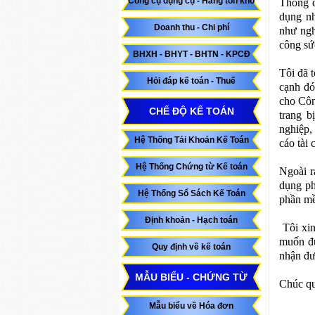
Công cụ dụng cụ - Hàng tồn kho
Thông q
dụng nhâ
Doanh thu - Chi phí
như nghi
công sức
BHXH - BHYT - BHTN - KPCĐ
Tôi đã t
Hỏi đáp kế toán - Thuế
cạnh đó
cho Côn
CHẾ ĐỘ KẾ TOÁN
trang b
nghiệp, 
Hệ Thống Tải Khoản Kế Toán
cáo tài 
Hệ Thống Chứng từ Kế toán
Ngoài ra
dụng phâ
Hệ Thống Sổ Sách Kế Toán
phần m
Định khoản - Hạch toán
Tôi xin
muốn đư
Quy định về kế toán
nhận đư
MẪU BIỂU - CHỨNG TỪ
Chúc qu
Mẫu biểu về Hóa đơn