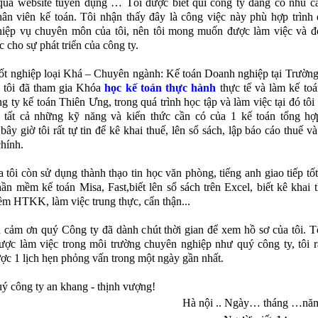
ua website tuyển dụng … Tôi được biết quí công ty đang có nhu c
n viên kế toán. Tôi nhận thấy đây là công việc này phù hợp trình 
ệp vụ chuyên môn của tôi, nên tôi mong muốn được làm việc và đ
 cho sự phát triển của công ty.
ốt nghiệp loại Khá – Chuyên ngành: Kế toán Doanh nghiệp tại Trường
 tôi đã tham gia Khóa
học kế toán thực hành
thực tế và làm kế toá
g ty kế toán Thiên Ưng, trong quá trình học tập và làm việc tại đó tôi
ị tất cả những kỹ năng và kiến thức cần có của 1 kế toán tổng h
bây giờ tôi rất tự tin để kê khai thuế, lên sổ sách, lập báo cáo thuế v
chính.
 tôi còn sử dụng thành thạo tin học văn phòng, tiếng anh giao tiếp tốt,
̀n mềm kế toán Misa, Fast,biết lên sổ sách trên Excel, biết kê khai t
ềm HTKK, làm việc trung thực, cẩn thận...
 cảm ơn quý Công ty đã dành chút thời gian để xem hồ sơ của tôi. 
ợc làm việc trong môi trường chuyên nghiệp như quý công ty, tôi 
ợc 1 lịch hẹn phỏng vấn trong một ngày gần nhất.
ý công ty an khang - thịnh vượng!
Hà nội .. Ngày… tháng …n