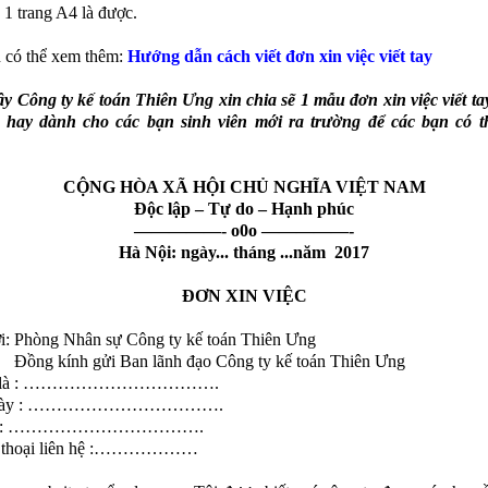
 1 trang A4 là được.
 có thể xem thêm:
Hướng dẫn cách viết đơn xin việc viết tay
 Công ty kế toán Thiên Ưng xin chia sẽ 1 mẫu đơn xin việc viết t
́n hay dành cho các bạn sinh viên mới ra trường để các bạn có t
CỘNG HÒA XÃ HỘI CHỦ NGHĨA VIỆT NAM
Độc lập – Tự do – Hạnh phúc
—————- o0o —————-
Hà Nội: ngày... tháng ...năm 2017
ĐƠN XIN VIỆC
i: Phòng Nhân sự Công ty kế toán Thiên Ưng
kính gửi Ban lãnh đạo Công ty kế toán Thiên Ưng
ên là : …………………………….
 ngày : …………………………….
chỉ : …………………………….
n thoại liên hệ :………………