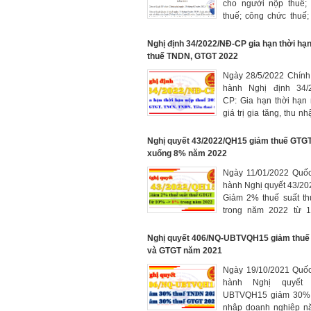
cho người nộp thuế;
thuế; công chức thuế
nhà nước, tổ chức,
khác có liên quan
Nghị định 34/2022/NĐ-CP gia hạn thời hạ
thuế TNDN, GTGT 2022
Ngày 28/5/2022 Chính
hành Nghị định 34/
CP: Gia hạn thời hạn
giá trị gia tăng, thu n
nghiệp, thu nhập cá
tiền thuê đất trong năm
Nghị quyết 43/2022/QH15 giảm thuế GTG
xuống 8% năm 2022
Ngày 11/01/2022 Quốc
hành Nghị quyết 43/2
Giảm 2% thuế suất t
trong năm 2022 từ 
8%) đối với các nhóm 
dịch vụ đang áp dụng 
Nghị quyết 406/NQ-UBTVQH15 giảm thu
và GTGT năm 2021
Ngày 19/10/2021 Quốc
hành Nghị quyết 
UBTVQH15 giảm 30% 
nhập doanh nghiệp n