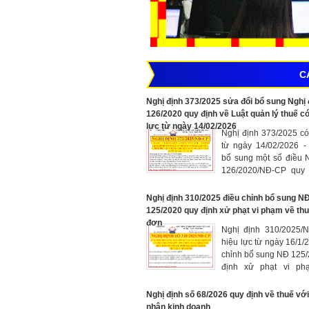
C
Nghị định 373/2025 sửa đổi bổ sung Nghị 
126/2020 quy định về Luật quản lý thuế có
lực từ ngày 14/02/2026
Nghị định 373/2025 có
từ ngày 14/02/2026 -
bổ sung một số điều 
126/2020/NĐ-CP quy 
tiết một số điều về Luậ
thuế
Nghị định 310/2025 điều chỉnh bổ sung N
125/2020 quy định xử phạt vi phạm về th
đơn
Nghị định 310/2025/
hiệu lực từ ngày 16/1/
chỉnh bổ sung NĐ 125
định xử phạt vi ph
chính về thuế và hóa đ
Nghị định số 68/2026 quy định về thuế với
nhân kinh doanh