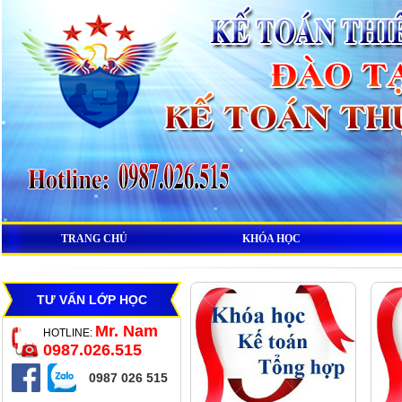
TRANG CHỦ
KHÓA HỌC
TƯ VẤN LỚP HỌC
Mr. Nam
HOTLINE:
0987.026.515
0987 026 515