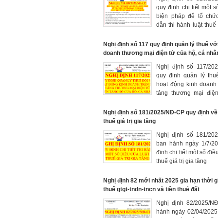
quy định chi tiết một s
biện pháp để tổ chứ
dẫn thi hành luật thuế
doanh nghiệp hiện 
dụng từ kỳ tính thuế n
Nghị định số 117 quy định quản lý thuế vớ
doanh thương mại điện tử của hộ, cá nhâ
Nghị định số 117/20
quy định quản lý thu
hoạt động kinh doanh
tảng thương mại điện
tảng số của hộ, cá nhâ
Nghị định số 181/2025/NĐ-CP quy định về 
thuế giá trị gia tăng
Nghị định số 181/20
ban hành ngày 1/7/20
định chi tiết một số điề
thuế giá trị gia tăng
Nghị định 82 mới nhất 2025 gia hạn thời g
thuế gtgt-tndn-tncn và tiền thuê đất
Nghị định 82/2025/N
hành ngày 02/04/2025