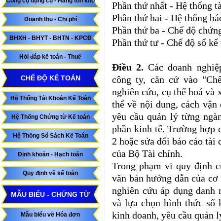
Công cụ dụng cụ - Hàng tồn kho
Phần thứ nhất - Hệ thống t
Phần thứ hai - Hệ thống báo
Doanh thu - Chi phí
Phần thứ ba - Chế độ chứng
BHXH - BHYT - BHTN - KPCĐ
Phần thứ tư - Chế độ sổ kế 
Hỏi đáp kế toán - Thuế
Điều 2.
Các doanh nghiệp
CHẾ ĐỘ KẾ TOÁN
công ty, căn cứ vào "Chế
nghiên cứu, cụ thể hoá và 
Hệ Thống Tải Khoản Kế Toán
thể về nội dung, cách vận
yêu cầu quản lý từng ngàn
Hệ Thống Chứng từ Kế toán
phần kinh tế. Trường hợp c
Hệ Thống Sổ Sách Kế Toán
2 hoặc sửa đổi báo cáo tài
của Bộ Tài chính.
Định khoản - Hạch toán
Trong phạm vi quy định c
Quy định về kế toán
văn bản hướng dẫn của cơ 
nghiên cứu áp dụng danh m
MẪU BIỂU - CHỨNG TỪ
và lựa chọn hình thức sổ 
kinh doanh, yêu cầu quản lý
Mẫu biểu về Hóa đơn