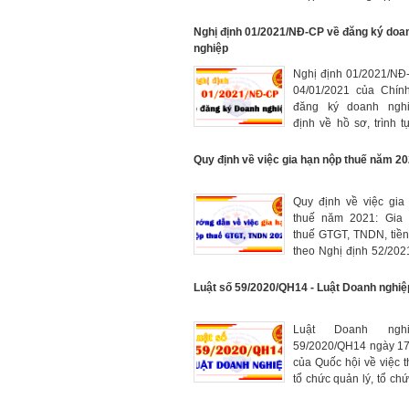
giảm 30% thuế giá trị
năm 2021.
Nghị định 01/2021/NĐ-CP về đăng ký doa
nghiệp
Nghị định 01/2021/NĐ
04/01/2021 của Chín
đăng ký doanh nghi
định về hồ sơ, trình tự
đăng ký doanh nghiệp
hộ kinh doanh
Quy định về việc gia hạn nộp thuế năm 2
Quy định về việc gia
thuế năm 2021: Gia
thuế GTGT, TNDN, tiền
theo Nghị định 52/20
Thời hạn gia hạn nộp 
tượng được gia hạn.
Luật số 59/2020/QH14 - Luật Doanh nghiệ
Luật Doanh ngh
59/2020/QH14 ngày 17
của Quốc hội về việc t
tổ chức quản lý, tổ chức
thể và hoạt động có 