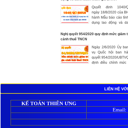
Quyết định 1040/
ngày 18/8/2020 của B
hành Mẫu báo cáo tìn
dụng lao động và d
tham gia BHXH, BHYT,
Nghị quyết 954/2020 quy định mức giảm t
cảnh thuế TNCN
Ngày 2/6/2020 Ủy ba
vụ Quốc hội ban hà
quyết 954/2020/UBTV
định điều chỉnh mức 
gia cảnh thuế thu nhậ
năm 2020.
LIÊN HỆ VỚ
KẾ TOÁN THIÊN ƯNG
Email: