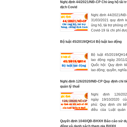
của doanh nghiệp
Nghị định 44/2021/NĐ-CP Chi ủng hộ tài t
dịch Covid
Nghị định 44/2021/NĐ
31/03/2021 quy định 
ủng hộ, tài trợ phòng c
Covid-19 là chi phí đượ
tính thuế TNDN.
Bộ luật 45/2019/QH14 Bộ luật lao động
Bộ luật 45/2019/QH14
lao động ngày 20/11/
Quốc hội: Quy định t
lao động; quyền, nghĩa 
nhiệm của người la
người sử dụng lao 
Nghị định 126/2020/NĐ-CP Quy định chi ti
hiệu lực từ ngày 01/01
quản lý thuế
Nghị định 126/202
ngày 19/10/2020 củ
phủ: Quy định chi ti
điều của Luật quản 
Đăng ký thuế; Kê khai t
Ấn định thuế
Quyết định 1040/QĐ-BHXH Báo cáo sử dụ
động và danh sách tham gia BHXH