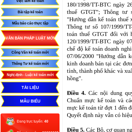
Việc làm kế toán
180/1998/TT-BTC ngày 26
thuế GTGT"; Thông tư s
Bài tập kế toán
"Hướng dẫn kế toán thuế xu
Mẫu báo cáo thực tập
Thông tư số 107/1999/T
toán thuế GTGT đối với h
VĂN BẢN PHÁP LUẬT MỚI
120/1999/TT-BTC ngày 07
chế độ kế toán doanh ngh
Công Văn kế toán mới
07/06/2000 "Hướng dẫn kế
kinh doanh bán tại các đơn
Thông Tư kế toán mới
tỉnh, thành phố khác và xu
Nghị định - Luật kế toán mới
hồng".
TÀI LIỆU
Điều 4.
Các nội dung quy
Chuẩn mực kế toán và cá
MẪU BIỂU
mực kế toán từ đợt 1 đến đ
Quyết định này vẫn có hiệu
Đang trực tuyến:
40
Điều 5.
Các Bộ, cơ quan ng