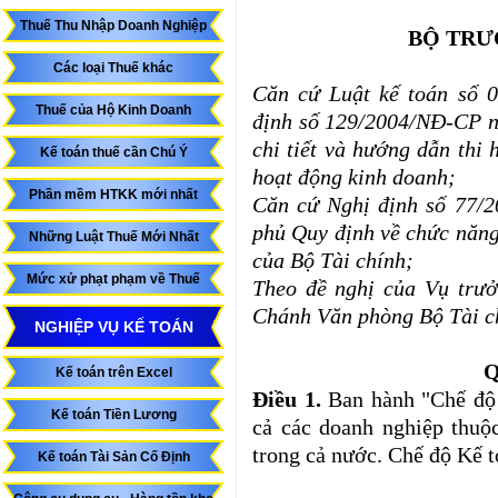
Thuế Thu Nhập Doanh Nghiệp
BỘ TRƯ
Các loại Thuế khác
Căn cứ Luật kế toán số 
Thuế của Hộ Kinh Doanh
định số 129/2004/NĐ-CP n
chi tiết và hướng dẫn thi 
Kế toán thuế cần Chú Ý
hoạt động kinh doanh;
Phần mềm HTKK mới nhất
Căn cứ Nghị định số 77/
phủ Quy định về chức năng
Những Luật Thuế Mới Nhất
của Bộ Tài chính;
Mức xử phạt phạm về Thuế
Theo đề nghị của Vụ trưở
Chánh Văn phòng Bộ Tài c
NGHIỆP VỤ KẾ TOÁN
Q
Kế toán trên Excel
Điều 1.
Ban hành "Chế độ 
Kế toán Tiền Lương
cả các doanh nghiệp thuộ
trong cả nước. Chế độ Kế 
Kế toán Tài Sản Cố Định