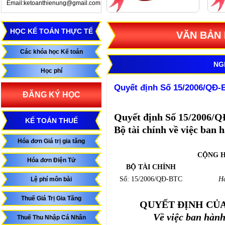
Email:ketoanthienung@gmail.com
HỌC KẾ TOÁN THỰC TẾ
VĂN BẢN 
Các khóa học Kế toán
NG
Học phí
Quyết định Số 15/2006/QĐ-
ĐĂNG KÝ HỌC
Quyết định Số 15/2006/Q
KẾ TOÁN THUẾ
Bộ tài chính về việc ban
Hóa đơn Giá trị gia tăng
CỘNG H
Hóa đơn Điện Tử
BỘ TÀI CHÍNH
Số: 15/2006/QĐ-BTC
Hà
Lệ phí môn bài
Thuế Giá Trị Gia Tăng
QUYẾT ĐỊNH CỦA
Về việc ban hàn
Thuế Thu Nhập Cá Nhân