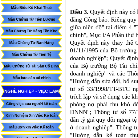
Mẫu Biểu Kê Khai Thuế
Điều 3.
Quyết định này có h
đăng Công báo. Riêng quy 
Mẫu Chứng Từ Tiền Lương
giữa niên độ" tại điểm 4 "
Mẫu Chứng Từ Hàng Tồn Kho
chính", Mục I/A Phần thứ h
Quyết định này thay thế
Mẫu Chứng Từ Bán Hàng
01/11/1995 của Bộ trưởng
Mẫu Chứng Từ Tiền Tệ
doanh nghiệp"; Quyết địn
của Bộ trưởng Bộ Tài chí
Mẫu Chứng Từ Tài Sản Cố Định
doanh nghiệp" và các Th
Mẫu báo cáo tài chính
"Hướng dẫn sửa đổi, bổ su
tư số 33/1998/TT-BTC n
NGHỀ NGHIỆP - VIỆC LÀM
trích lập và sử dụng các k
phòng nợ phải thu khó đò
Công việc của người kế toán
DNNN"; Thông tư số 77/
Kinh Nghiệm Xin Việc Kế toán
dẫn tỷ giá quy đổi ngoại t
ở doanh nghiệp"; Thông t
Mẫu đơn xin việc Kế toán
"Hướng dẫn kế toán th