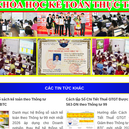
CÁC TIN TỨC KHÁC
 sách kế toán theo Thông tư
Cách lập Sổ Chi Tiết Thuế GTGT Đượ
-BTC
S63-DN theo Thông tư 99
Danh mục hệ thống sổ sách kế
Hướng dẫn Cách 
toán theo Thông tư 99 mới nhất
Tiết Thuế GTGT 
2026 áp dụng cho Doanh
Giảm theo Thông tư
nghiệp, thay thế hệ thống sổ
BTC mới nhất 202