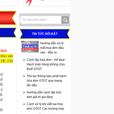
TIN TỨC NỔI BẬT
Hướng dẫn xử lý
mất hoá đơn đầu
 2026.
vào - đầu ra
 kho sản
Cách lập hóa đơn - Kê khai -
 TK 156
Hạch toán hàng không chịu
thuế GTGT
tự
Thủ tục thông báo phát hành
kê
hóa đơn GTGT qua mạng
ết
lần đầu
Ký
Hướng dẫn cách lập hóa
ớc
đơn giá trị gia tăng
kê
Cách xử lý khi viết sai hóa
đơn GTGT Các trường hợp
ết