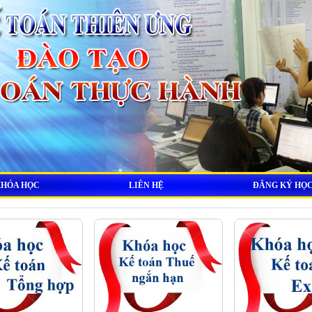
KHÓA HỌC
LIÊN HỆ
ĐĂNG KÝ HỌ