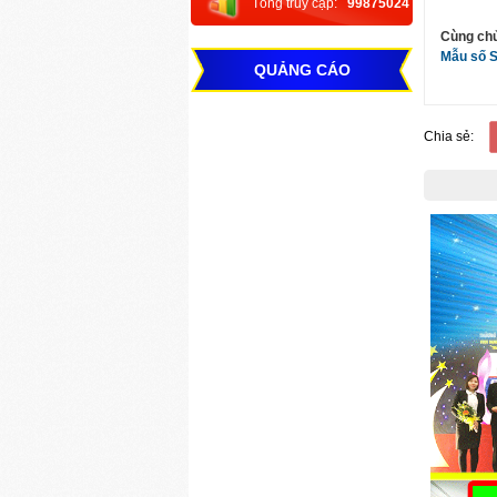
Tổng truy cập:
99875024
Cùng ch
Mẫu số 
QUẢNG CÁO
Chia sẻ: