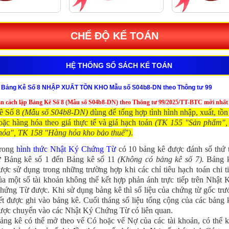
CHẾ ĐỘ KẾ TOÁN
HỆ THỐNG SỔ SÁCH KẾ TOÁN
̣p Bảng Kê Số 8 NHẬP XUẤT TỒN KHO Mẫu số S04b8-DN theo Thông tư 99
̃n cách lập Bảng Kê Số 8 (Mẫu số S04b8-DN) theo Thông tư 99/2025/TT-BTC mới nhất
ê Số 8
(Mẫu số S04b8-DN)
dùng để tổng hợp tình hình nhập, xuất, tồn
ặc hàng hóa theo giá thực tế và giá hạch toán
(TK 155 "Sản phẩm",
óa", TK 158 "Hàng hóa kho bảo thuế")
.
rong
hình thức Nhật Ký Chứng Từ
có 10 bảng kê được đánh số thứ 
ừ Bảng kê số 1 đến Bảng kê số 11
(Không có bảng kê số 7).
Bảng 
ược sử dụng trong những trường hợp khi các chỉ tiêu hạch toán chi ti
ủa một số tài khoản không thể kết hợp phản ánh trực tiếp trên
Nhật 
hứng Từ
được. Khi sử dụng bảng kê thì số liệu của chứng từ gốc trư
ết được ghi vào bảng kê. Cuối tháng số liệu tổng cộng của các bảng 
ược chuyển vào các
Nhật Ký Chứng Từ
có liên quan.
ảng kê có thể mở theo vế Có hoặc vế Nợ của các tài khoản, có thể k