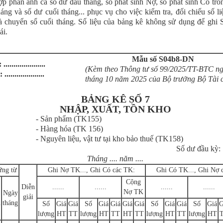
ợp phản ánh cả số dư đầu tháng, số phát sinh Nợ, số phát sinh Có tro
háng và số dư cuối tháng... phục vụ cho việc kiểm tra, đối chiếu số li
à chuyển sổ cuối tháng. Số liệu của bảng kê không sử dụng để ghi 
ái.
Mẫu số S04b8-DN
....................
(Kèm theo Thông tư số 99/2025/TT-BTC ng
...................
tháng 10 năm 2025 của Bộ trưởng Bộ Tài 
BẢNG KÊ SỐ 7
NHẬP, XUẤT, TỒN KHO
- Sản phẩm (TK155)
- Hàng hóa (TK 156)
- Nguyên liệu, vật tư tại kho bảo thuế (TK158)
Số dư đầu kỳ: ...
Tháng .... năm ....
ng từ
Ghi Nợ TK..., Ghi Có các TK:
Ghi Có TK..., Ghi Nợ 
Cộng
Diễn
......
......
......
......
Nợ TK
Ngày
giải
u
tháng
Số
Giá
Giá
Số
Giá
Giá
Giá
Giá
Số
Giá
Giá
Số
Giá
G
lượng
HT
TT
lượng
HT
TT
HT
TT
lượng
HT
TT
lượng
HT