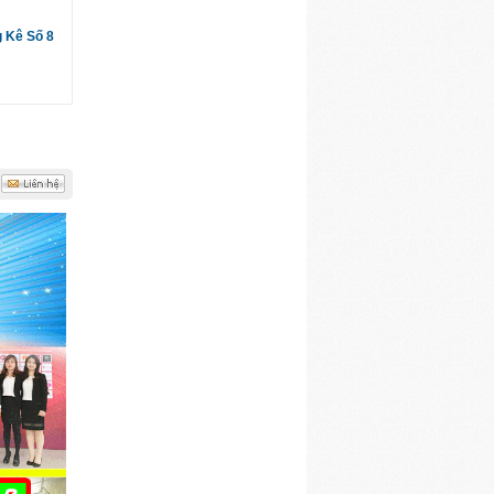
g Kê Số 8