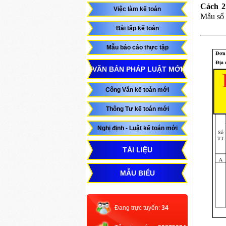
Cách 2
Việc làm kế toán
Mẫu sổ
Bài tập kế toán
Mẫu báo cáo thực tập
VĂN BẢN PHÁP LUẬT MỚI
Công Văn kế toán mới
Thông Tư kế toán mới
Nghị định - Luật kế toán mới
TÀI LIỆU
MẪU BIỂU
Đang trực tuyến:
34