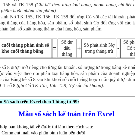
K 156 và TK 158
(Chi tiết theo từng loại hàng, nhóm hàng, chi tiết 
n phẩm hoặc nhóm sản phẩm).
 sinh Nợ TK 155, TK 156, TK 158 đối ứng Có với các tài khoản phả
ong tháng của hàng hóa, sản phẩm, số phát sinh Có đối ứng với các t
phản ánh số xuất trong tháng của hàng hóa, sản phẩm.
Số dư
Số phá
 cuối tháng phản ánh số
Số phát sinh Nợ
=
+
-
đầu
Có t
n kho cuối tháng bằng
trong tháng trừ
tháng
th
 số 8 được mở riêng cho từng tài khoản, số lượng tờ trong bảng kê nhiề
ộc vào việc theo dõi phân loại hàng hóa, sản phẩm của doanh nghiệp,
p của Bảng kê số 8 sau khi khoá sổ cuối tháng hoặc cuối quý được dùn
CT số 8
(ghi Có TK 155, 156, 158, Nợ các tài khoản).
 Sổ sách trên Excel theo Thông tư 99:
Mẫu sổ sách kế toán trên Excel
hợp bạn không tải về được thì làm theo cách sau:
: Comment mail vào phần bình luận bên dưới