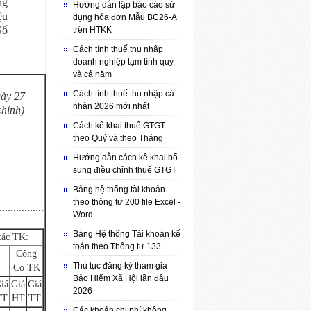
ng
Hướng dẫn lập báo cáo sử
ệu
dụng hóa đơn Mẫu BC26-A
Sổ
trên HTKK
Cách tính thuế thu nhập
doanh nghiệp tạm tính quý
và cả năm
Cách tính thuế thu nhập cá
ày 27
nhân 2026 mới nhất
chính)
Cách kê khai thuế GTGT
theo Quý và theo Tháng
Hướng dẫn cách kê khai bổ
sung điều chỉnh thuế GTGT
Bảng hệ thống tài khoản
theo thông tư 200 file Excel -
.............
Word
Bảng Hệ thống Tài khoản kế
các TK:
toán theo Thông tư 133
Cộng
Thủ tục đăng ký tham gia
Có TK
Bảo Hiểm Xã Hội lần đầu
iá
Giá
Giá
2026
TT
HT
TT
Các khoản chi phí không