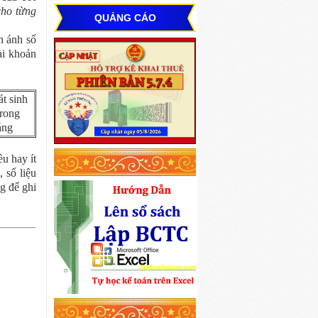
cho từng
QUẢNG CÁO
n ánh số
ài khoản
t sinh
rong
áng
u hay ít
 số liệu
g để ghi