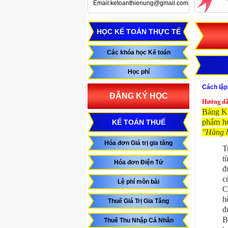
Email:ketoanthienung@gmail.com
HỌC KẾ TOÁN THỰC TẾ
Các khóa học Kế toán
Học phí
Cách lâ
ĐĂNG KÝ HỌC
Hướng dâ
Bảng K
phẩm ho
KẾ TOÁN THUẾ
"Hàng h
Hóa đơn Giá trị gia tăng
T
t
Hóa đơn Điện Tử
đ
c
Lệ phí môn bài
C
h
Thuế Giá Trị Gia Tăng
đ
B
Thuế Thu Nhập Cá Nhân