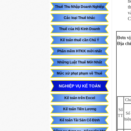
h
t
Thuế Thu Nhập Doanh Nghiệp
v
Các loại Thuế khác
C
Thuế của Hộ Kinh Doanh
Đơn vị: .
Kế toán thuế cần Chú Ý
Địa chỉ: .
Phần mềm HTKK mới nhất
Những Luật Thuế Mới Nhất
Mức xử phạt phạm về Thuế
NGHIỆP VỤ KẾ TOÁN
Kế toán trên Excel
Chứ
Kế toán Tiền Lương
Số
Số
TT
hiệ
Kế toán Tài Sản Cố Định