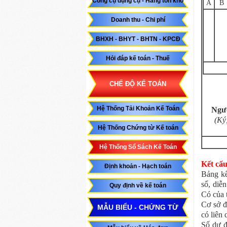
Công cụ dụng cụ - Hàng tồn kho
A
B
Doanh thu - Chi phí
BHXH - BHYT - BHTN - KPCĐ
Hỏi đáp kế toán - Thuế
CHẾ ĐỘ KẾ TOÁN
Hệ Thống Tải Khoản Kế Toán
Ngườ
(Ký,
Hệ Thống Chứng từ Kế toán
Hệ Thống Sổ Sách Kế Toán
Kết cấu
Định khoản - Hạch toán
Bảng kê
sổ, diễ
Quy định về kế toán
Có của 
Cơ sở đ
MẪU BIỂU - CHỨNG TỪ
có liên 
Số dư đ