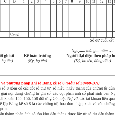
C
D
1
2
3
4
5
6
7
8
9
10
11
12
13
Cộng
Số dư cuối kỳ: ...
Ngày..... tháng.... năm ….
i ghi sổ
Kế toán trưởng
Người đại diện theo pháp lu
 họ tên)
(Ký, họ tên)
(Ký, họ tên, đóng dấu)
 và phương pháp ghi sổ Bảng kê số 8
(Mẫu số S04b8-DN)
 số 8 gồm có các cột số thứ tự, số hiệu, ngày tháng của chứng từ dùn
n giải nội dung chứng từ ghi sổ, các cột phản ánh số phát sinh bên N
tài khoản 155, 156, 158 đối ứng Có hoặc Nợ với các tài khoản liên qua
ể lập Bảng kê số 8 là các chứng từ, hóa đơn nhập, xuất và các chứng
quan.
ầu tháng phản ánh số tồn kho đầu tháng được lấy từ số dư đầu thán