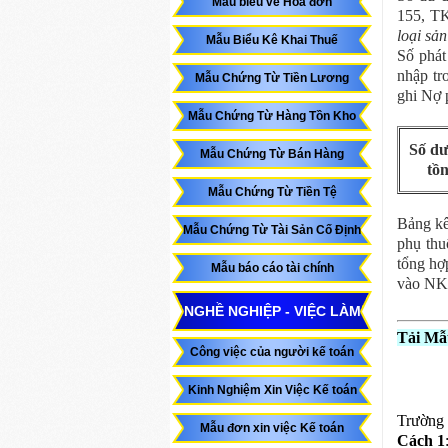
Mẫu biểu về Hóa đơn
155, T
loại sả
Mẫu Biểu Kê Khai Thuế
Số phát
nhập tr
Mẫu Chứng Từ Tiền Lương
ghi Nợ 
Mẫu Chứng Từ Hàng Tồn Kho
Số dư
Mẫu Chứng Từ Bán Hàng
tồ
Mẫu Chứng Từ Tiền Tệ
Bảng kê
Mẫu Chứng Từ Tài Sản Cố Định
phụ thu
tổng hợ
Mẫu báo cáo tài chính
vào NK
NGHỀ NGHIỆP - VIỆC LÀM
Tải Mẫu
Công việc của người kế toán
Kinh Nghiệm Xin Việc Kế toán
Trường 
Mẫu đơn xin việc Kế toán
Cách 1