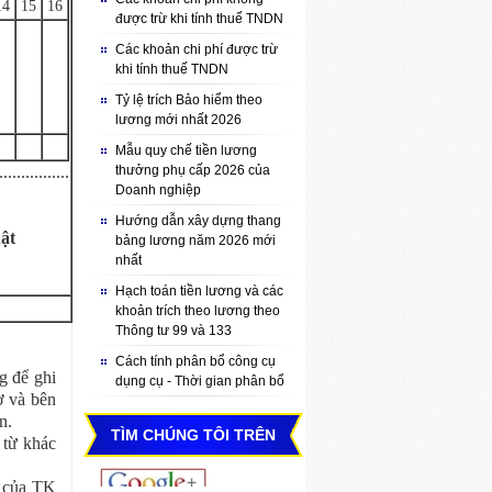
14
15
16
được trừ khi tính thuế TNDN
Các khoản chi phí được trừ
khi tính thuế TNDN
Tỷ lệ trích Bảo hiểm theo
lương mới nhất 2026
Mẫu quy chế tiền lương
.............
thưởng phụ cấp 2026 của
Doanh nghiệp
Hướng dẫn xây dựng thang
ật
bảng lương năm 2026 mới
nhất
Hạch toán tiền lương và các
khoản trích theo lương theo
Thông tư 99 và 133
Cách tính phân bổ công cụ
g để ghi
dụng cụ - Thời gian phân bổ
ợ và bên
n.
TÌM CHÚNG TÔI TRÊN
 từ khác
g của TK