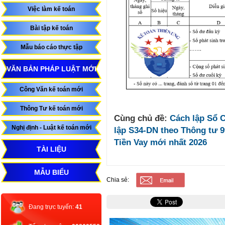
Việc làm kế toán
Bài tập kế toán
Mẫu báo cáo thực tập
VĂN BẢN PHÁP LUẬT MỚI
Công Văn kế toán mới
Thông Tư kế toán mới
Cùng chủ đề:
Cách lập Sổ 
Nghị định - Luật kế toán mới
lập S34-DN theo Thông tư 
Tiền Vay mới nhất 2026
TÀI LIỆU
MẪU BIỂU
Chia sẻ:
Đang trực tuyến:
41