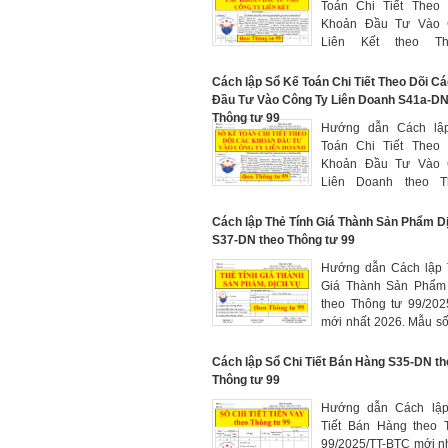
Toán Chi Tiết Theo
Khoản Đầu Tư Vào 
Liên Kết theo T
99/2025/TT-BTC mới n
Mẫu số S41b-DN là 
Cách lập Sổ Kế Toán Chi Tiết Theo Dõi C
của hệ thống sổ kế toán
Đầu Tư Vào Công Ty Liên Doanh S41a-DN
phục vụ cho việc lập
Thông tư 99
Hướng dẫn Cách lâ
bày báo cáo tài chính
Toán Chi Tiết Theo
theo quy định của C
Khoản Đầu Tư Vào 
kế toán số 25 "Báo cáo 
Liên Doanh theo T
hợp nhất và kế toán 
99/2025/TT-BTC mới n
tư vào công ty con"
Mẫu số S41a-DN là 
Cách lập Thẻ Tính Giá Thành Sản Phẩm D
của hệ thống sổ kế toán
S37-DN theo Thông tư 99
phục vụ cho việc lập
Hướng dẫn Cách lập
bày báo cáo tài chính
Giá Thành Sản Phẩm
theo quy định của C
theo Thông tư 99/202
kế toán số 25 "Báo cáo 
mới nhất 2026. Mẫu 
hợp nhất và kế toán 
dùng để theo dõi và 
tư vào công ty con"
thành sản xuất từng 
Cách lập Sổ Chi Tiết Bán Hàng S35-DN t
phẩm, dịch vụ trong
Thông tư 99
hạch toán
Hướng dẫn Cách lâ
Tiết Bán Hàng theo 
99/2025/TT-BTC mới n