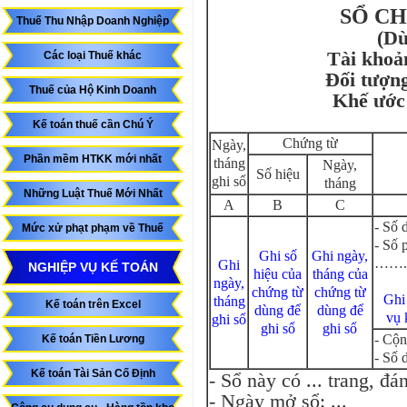
SỔ CH
Thuế Thu Nhập Doanh Nghiệp
(Dù
Tài kho
Các loại Thuế khác
Đối tượ
Thuế của Hộ Kinh Doanh
Khế ước v
Kế toán thuế cần Chú Ý
Chứng từ
Ngày,
Phần mềm HTKK mới nhất
tháng
Ngày,
Số hiệu
ghi sổ
tháng
Những Luật Thuế Mới Nhất
A
B
C
- Số 
Mức xử phạt phạm về Thuế
- Số 
Ghi số
Ghi ngày,
…….
Ghi
NGHIỆP VỤ KẾ TOÁN
hiệu của
tháng của
ngày,
chứng từ
chứng từ
Ghi
tháng
Kế toán trên Excel
dùng để
dùng để
vụ 
ghi sổ
ghi sổ
ghi sổ
- Cộn
Kế toán Tiền Lương
- Số 
Kế toán Tài Sản Cố Định
- Sổ này có ... trang, đá
- Ngày mở sổ: ...