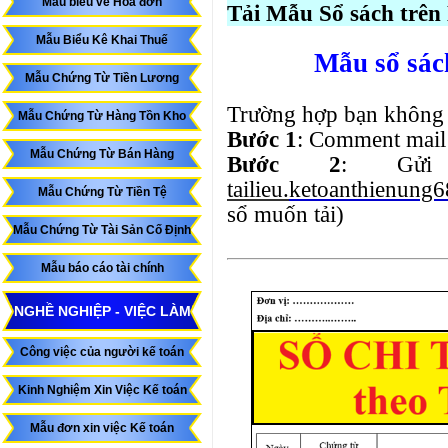
Mẫu biểu về Hóa đơn
Tải Mẫu Sổ sách trên 
Mẫu Biểu Kê Khai Thuế
Mẫu sổ sách
Mẫu Chứng Từ Tiền Lương
Trường hợp bạn không 
Mẫu Chứng Từ Hàng Tồn Kho
Bước 1
: Comment mail 
Mẫu Chứng Từ Bán Hàng
Bước 2
: Gửi
tailieu.
ketoanthienung
Mẫu Chứng Từ Tiền Tệ
sổ muốn tải)
Mẫu Chứng Từ Tài Sản Cố Định
Mẫu báo cáo tài chính
NGHỀ NGHIỆP - VIỆC LÀM
Công việc của người kế toán
Kinh Nghiệm Xin Việc Kế toán
Mẫu đơn xin việc Kế toán