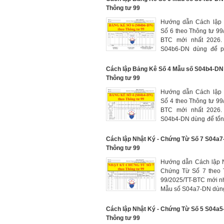
thực tế và giá hạch toá
Thông tư 99
"Sản phẩm", TK 15
Hướng dẫn Cách lậ
hóa", TK 158 "Hàng
Số 6 theo Thông tư 99
bảo thuế")
BTC mới nhất 2026.
S04b6-DN dùng để p
chi phí phải trả và ch
phân bổ (TK 242 "Chi
Cách lập Bảng Kê Số 4 Mẫu số S04b4-DN
phân bổ", TK 335 "Chi
Thông tư 99
trả", TK 352 "Dự phòng 
Hướng dẫn Cách lậ
TK 356 "Quỹ phát triển
Số 4 theo Thông tư 99
và công nghệ")
BTC mới nhất 2026.
S04b4-DN dùng để tổn
phát sinh Có của các
153, 154, 214, 241, 
Cách lập Nhật Ký - Chứng Từ Số 7 S04a
335, 338, 352, 621, 
Thông tư 99
627 đối ứng Nợ với
Hướng dẫn Cách lập 
khoản 154, 621, 622,
Chứng Từ Số 7 theo 
và được tập hợp theo 
99/2025/TT-BTC mới n
xưởng, bộ phận sản xu
Mẫu số S04a7-DN dùn
tiết cho từng sản phẩm,
hợp toàn bộ chi phí 
kinh doanh của doan
Cách lập Nhật Ký - Chứng Từ Số 5 S04a
và dùng để phản ánh
Thông tư 99