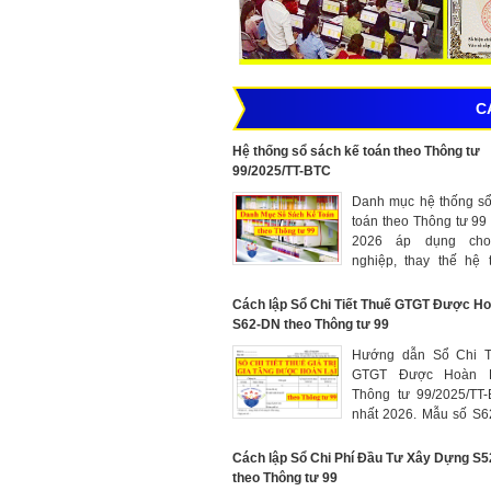
C
Hệ thống sổ sách kế toán theo Thông tư
99/2025/TT-BTC
Danh mục hệ thống sổ
toán theo Thông tư 99 m
2026 áp dụng ch
nghiệp, thay thế hệ 
sách kế toán theo Thô
Cách lập Sổ Chi Tiết Thuế GTGT Được Ho
S62-DN theo Thông tư 99
Hướng dẫn Sổ Chi T
GTGT Được Hoàn L
Thông tư 99/2025/TT
nhất 2026. Mẫu số S
này áp dụng cho các 
xuất, kinh doanh t
Cách lập Sổ Chi Phí Đầu Tư Xây Dựng S
tượng tính thuế the
theo Thông tư 99