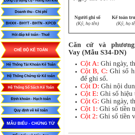
Công cụ dụng cụ - Hàng tồn kho
Doanh thu - Chi phí
Người ghi sổ
Kế toán tr
(Ký, họ tên)
(Ký, họ tê
BHXH - BHYT - BHTN - KPCĐ
Hỏi đáp kế toán - Thuế
Căn cứ và phương
CHẾ ĐỘ KẾ TOÁN
Vay (Mẫu S34-DN)
Cột A:
Ghi ngày, th
Hệ Thống Tải Khoản Kế Toán
Cột B, C:
Ghi số h
Hệ Thống Chứng từ Kế toán
để ghi sổ.
Cột D:
Ghi nội dung
Hệ Thống Sổ Sách Kế Toán
Cột E:
Ghi số hiệu 
Định khoản - Hạch toán
Cột G:
Ghi ngày, t
Cột 1:
Ghi số tiền 
Quy định về kế toán
Cột 2:
Ghi số tiền 
MẪU BIỂU - CHỨNG TỪ