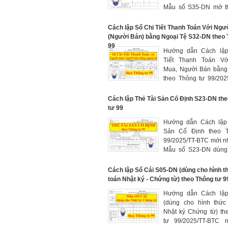
Mẫu số S35-DN mở t
sản phẩm, hàng hóa, 
sản đầu tư, dịch vụ đã
Cách lập Sổ Chi Tiết Thanh Toán Với Ng
đã cung cấp được kh
(Người Bán) bằng Ngoại Tệ S32-DN theo 
thanh toán tiền ngay
99
Hướng dẫn Cách lâ
nhận thanh toán
Tiết Thanh Toán Vớ
Mua, Người Bán bằng 
theo Thông tư 99/202
mới nhất 2026. Mẫu 
dùng để theo dõi vi
Cách lập Thẻ Tài Sản Cố Định S23-DN th
toán với người mua (n
tư 99
theo từng đối tượng, 
Hướng dẫn Cách lậ
hạn thanh toán và theo 
Sản Cố Định theo T
ngoại tệ
99/2025/TT-BTC mới n
Mẫu số S23-DN dùng
dõi chi tiết từng 
doanh nghiệp, tình hình
Cách lập Sổ Cái S05-DN (dùng cho hình t
nguyên giá và giá tr
toán Nhật ký - Chứng từ) theo Thông tư 9
đã trích hàng năm 
Hướng dẫn Cách lâ
TSCĐ
(dùng cho hình thức
Nhật ký Chứng từ) th
tư 99/2025/TT-BTC 