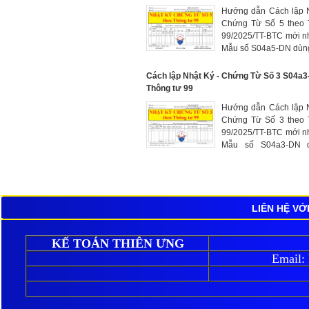
sinh bên Có các tài k
Hướng dẫn Cách lập 
quan đến chi phí sản x
Chứng Từ Số 5 theo 
doanh
99/2025/TT-BTC mới n
Mẫu số S04a5-DN dùn
hợp tình hình thanh
công nợ với người cun
Cách lập Nhật Ký - Chứng Từ Số 3 S04a
tư, hàng hóa, dịch vụ 
Thông tư 99
nghiệp (Tài khoản 331 
Hướng dẫn Cách lập 
cho người bán")
Chứng Từ Số 3 theo 
99/2025/TT-BTC mới n
Mẫu số S04a3-DN 
phản ánh số phát sin
TK 113 “Tiền đang ch
ứng Nợ với các tài khoả
quan
LIÊN HỆ VỚ
KẾ TOÁN THIÊN ƯNG
Email: