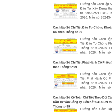
pháp khấu trừ thuế
Hướng dẫn Cách lập 
dùng để ghi chép phả
Đầu Tư Xây Dựng th
thuế GTGT được hoàn
tư 99/2025/TT-BTC 
hoàn lại và còn được
2026. Mẫu số S52-DN
cuối kỳ báo cáo.
theo dõi chi phí đầu tư
tập hợp cho từng dự 
Cách lập Sổ Chi Tiết Đầu Tư Chứng Khoá
trình, hạng mục công tr
DN theo Thông tư 99
khi khởi công cho đế
Hướng dẫn Cách lâ
thúc xây dựng đưa d
Tiết Đầu Tư Chứng Kh
khai thác, sử dụng
Thông tư 99/2025/TT
nhất 2026. Mẫu số
được mở theo từng t
(Đầu tư chứng khoán 
Cách lập Sổ Chi Tiết Phát Hành Cổ Phiế
TK 121; Đầu tư dài hạn
theo Thông tư 99
228) và theo từng lo
Hướng dẫn Cách lâ
khoán có cùng mệnh g
Tiết Phát Hành Cổ Ph
lãi suất được hưởng 
Thông tư 99/2025/TT
thức thanh toán lãi suất
nhất 2026. Mẫu số
dùng để theo dõi chi t
phiếu do doanh ngh
Cách lập Sổ Kế Toán Chi Tiết Theo Dõi C
hành ra công chúng
Đầu Tư Vào Công Ty Liên Kết S41b-DN th
Thông tư 99
Hướng dẫn Cách lâ