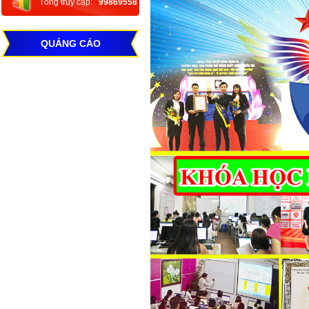
Tổng truy cập:
99869558
QUẢNG CÁO