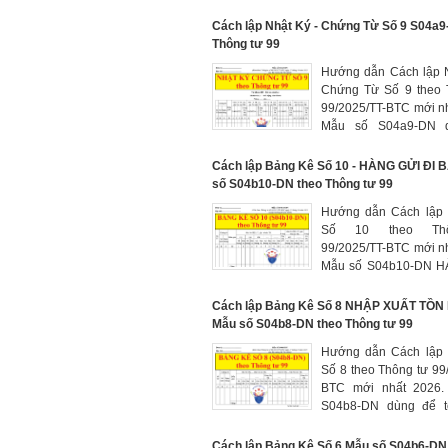
2026. Mẫu số S05-DN
toán tổng hợp mở cho
Cách lập Nhật Ký - Chứng Từ Số 9 S04a
mỗi tờ sổ dùng cho
Thông tư 99
khoản trong đó phả
Hướng dẫn Cách lập 
phát sinh Nợ, số phá
Chứng Từ Số 9 theo 
và số dư cuối tháng 
99/2025/TT-BTC mới n
quý
Mẫu số S04a9-DN 
phản ánh số phát sin
TK 211 "TSCĐ hữu h
Cách lập Bảng Kê Số 10 - HÀNG GỬI ĐI
212 "TSCĐ thuê tài c
số S04b10-DN theo Thông tư 99
213 "TSCĐ vô hình", 
Hướng dẫn Cách lậ
Tài sản sinh học, TK
Số 10 theo Th
động sản đầu tư"
99/2025/TT-BTC mới n
Mẫu số S04b10-DN 
ĐI BÁN dùng để phản
loại hàng hóa, sản phẩ
Cách lập Bảng Kê Số 8 NHẬP XUẤT TỒ
lý nhờ bán hộ, và gửi đ
Mẫu số S04b8-DN theo Thông tư 99
giao chuyển đến ch
Hướng dẫn Cách lậ
mua, giá trị dịch vụ
Số 8 theo Thông tư 99
thành, bàn giao cho 
BTC mới nhất 2026.
hàng nhưng chưa đư
S04b8-DN dùng để t
nhận thanh toán
tình hình nhập, xuất, t
phẩm hoặc hàng hóa 
Cách lập Bảng Kê Số 6 Mẫu số S04b6-DN