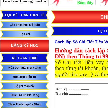
Email:ketoanthienung@gmail.com
HỌC KẾ TOÁN THỰC TẾ
CH
Các khóa học Kế toán
HỆ T
Học phí
Cách lập Sổ Chi Tiết Tiền
ĐĂNG KÝ HỌC
Hướng dẫn cách lậ
DN) theo Thông tư 9
KẾ TOÁN THUẾ
Sổ Chi Tiết Tiền Vay
theo từng tài khoản, t
Hóa đơn Giá trị gia tăng
người cho vay...)
và the
Hóa đơn Điện Tử
Lệ phí môn bài
Đơn vị: .....................
Địa chỉ: ....................
Thuế Giá Trị Gia Tăng
Thuế Thu Nhập Cá Nhân