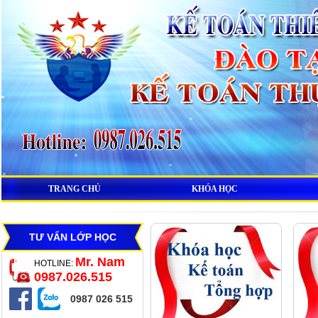
TRANG CHỦ
KHÓA HỌC
TƯ VẤN LỚP HỌC
Mr. Nam
HOTLINE:
0987.026.515
0987 026 515