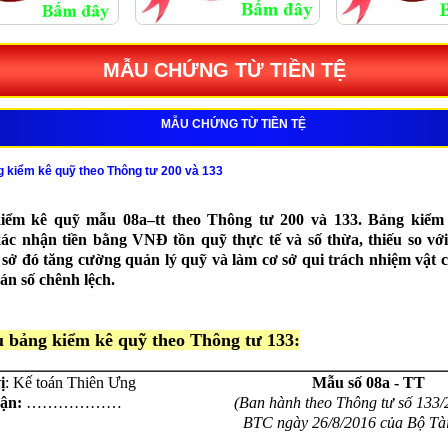
MẪU CHỨNG TỪ TIỀN TỆ
MẪU CHỨNG TỪ TIỀN TỆ
 kiểm kê quỹ theo Thông tư 200 và 133
iểm kê quỹ mẫu 08a–tt theo Thông tư 200 và 133. Bảng kiểm
ác nhận tiền bằng VNĐ tồn quỹ thực tế và số thừa, thiếu so với
 sở đó tăng cường quản lý quỹ và làm cơ sở qui trách nhiệm vật c
oán số chênh lệch.
 bảng kiểm kê quỹ theo Thông tư 133:
ị
: Kế toán Thiên Ưng
Mẫu số 08a - TT
ận:
………………
(Ban hành theo Thông tư số 133/
BTC ngày 26/8/2016 của Bộ Tài