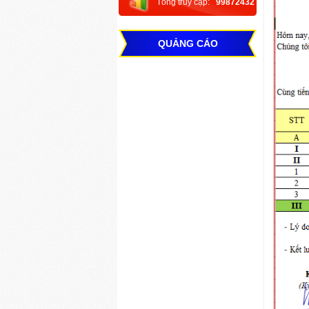
Tổng truy cập:
99872432
QUẢNG CÁO