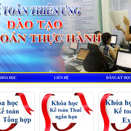
KHÓA HỌC
LIÊN HỆ
ĐĂNG KÝ HỌ