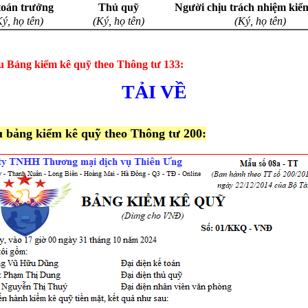
toán trưởng
Thủ quỹ
Người chịu trách nhiệm kiể
Ký, họ tên)
(Ký, họ tên)
(Ký, họ tên)
 Bảng kiểm kê quỹ theo Thông tư 133:
TẢI VỀ
u bảng kiểm kê quỹ theo Thông tư 200: