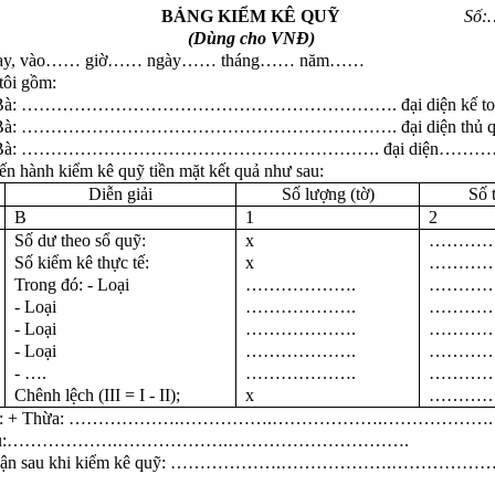
BẢNG KIỂM KÊ QUỸ
Số
(Dùng cho VNĐ)
ay, vào…… giờ…… ngày…… tháng…… năm……
tôi gồm:
g/Bà: ………………………………………………………. đại diện kế to
g/Bà: ………………………………………………………. đại diện thủ q
g/Bà: ……………………………………………………. đại diện…………
ến hành kiểm kê quỹ tiền mặt kết quả như sau:
Diễn giải
Số lượng (tờ)
Số 
B
1
2
Số dư theo sổ quỹ:
x
…………
Số kiểm kê thực tế:
x
…………
Trong đó: - Loại
……………….
…………
- Loại
……………….
…………
- Loại
……………….
…………
- Loại
……………….
…………
- ….
……………….
…………
Chênh lệch (III = I - II);
x
…………
 do: + Thừa: ……………….…………….……………….……………….
hiếu:……………….……………….………………………….
 luận sau khi kiểm kê quỹ: ……………….……………….………………