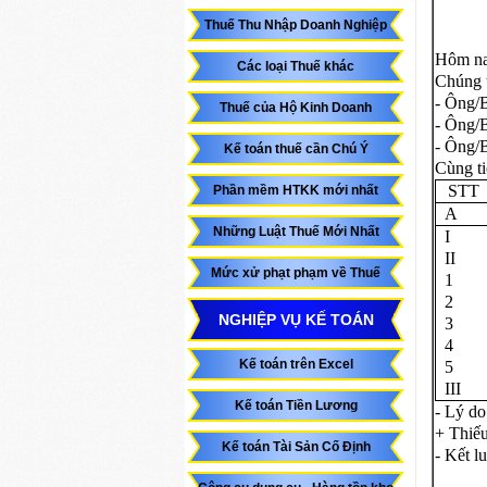
Thuế Thu Nhập Doanh Nghiệp
Hôm n
Các loại Thuế khác
Chúng 
- Ôn
Thuế của Hộ Kinh Doanh
- Ôn
- Ôn
Kế toán thuế cần Chú Ý
Cùng ti
STT
Phần mềm HTKK mới nhất
A
Những Luật Thuế Mới Nhất
I
II
Mức xử phạt phạm về Thuế
1
2
NGHIỆP VỤ KẾ TOÁN
3
4
Kế toán trên Excel
5
III
Kế toán Tiền Lương
- Lý
+ T
Kế toán Tài Sản Cố Định
- Kết