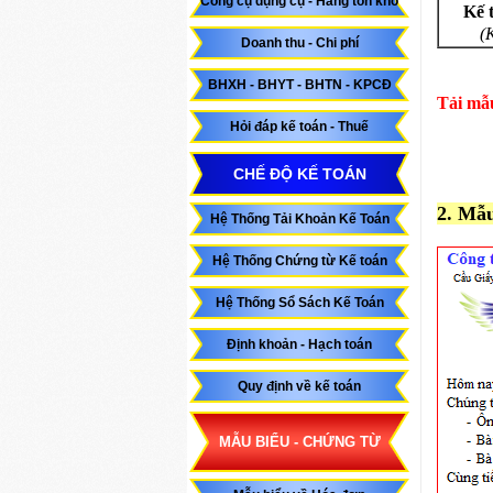
Công cụ dụng cụ - Hàng tồn kho
Kế 
(
Doanh thu - Chi phí
BHXH - BHYT - BHTN - KPCĐ
Tải mẫu
Hỏi đáp kế toán - Thuế
CHẾ ĐỘ KẾ TOÁN
2. Mẫ
Hệ Thống Tải Khoản Kế Toán
Hệ Thống Chứng từ Kế toán
Hệ Thống Sổ Sách Kế Toán
Định khoản - Hạch toán
Quy định về kế toán
MẪU BIỂU - CHỨNG TỪ