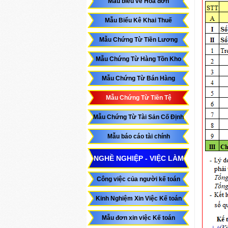
Mẫu biểu về Hóa đơn
Mẫu Biểu Kê Khai Thuế
Mẫu Chứng Từ Tiền Lương
Mẫu Chứng Từ Hàng Tồn Kho
Mẫu Chứng Từ Bán Hàng
Mẫu Chứng Từ Tiền Tệ
Mẫu Chứng Từ Tài Sản Cố Định
Mẫu báo cáo tài chính
NGHỀ NGHIỆP - VIỆC LÀM
Công việc của người kế toán
Kinh Nghiệm Xin Việc Kế toán
Mẫu đơn xin việc Kế toán