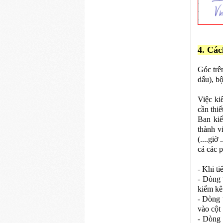
4. Ca
Góc trê
dấu), b
Việc ki
cần thiế
Ban kiể
thành v
(....giờ
cả các p
- Khi ti
- Dòng 
kiểm kê
- Dòng 
vào cột 
- Dòng 