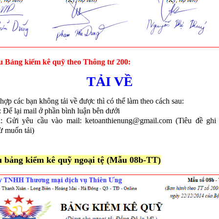
 Bảng kiểm kê quỹ theo Thông tư 200:
TẢI VỀ
hợp các bạn không tải về được thì có thể làm theo cách sau:
: Để lại mail ở phần bình luận bên dưới
2
: Gửi yêu cầu vào mail: ketoanthienung@gmail.com (Tiêu đề ghi
ừ muốn tải)
u bảng kiểm kê quỹ ngoại tệ (Mẫu 08b-TT)