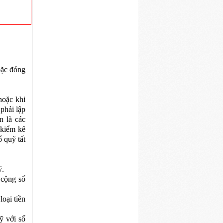
oặc đóng
hoặc khi
 phải lập
n là các
 kiểm kê
ổ quỹ tất
ỹ.
 cộng sổ
oại tiền
ỹ với số