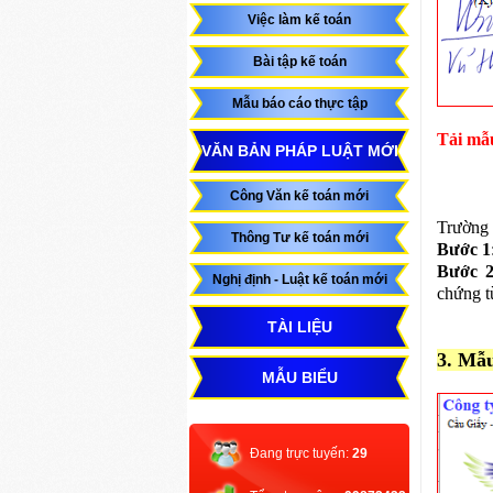
Việc làm kế toán
Bài tập kế toán
Mẫu báo cáo thực tập
Tải mẫu
VĂN BẢN PHÁP LUẬT MỚI
Công Văn kế toán mới
Trường 
Thông Tư kế toán mới
Bước 1
Bước 
Nghị định - Luật kế toán mới
chứng t
TÀI LIỆU
3. Mẫ
MẪU BIỂU
Đang trực tuyến:
29