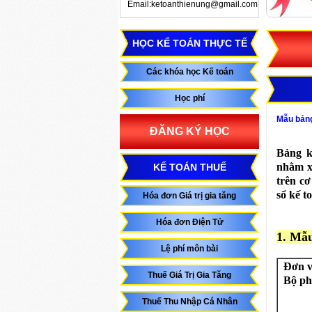
Email:ketoanthienung@gmail.com
HỌC KẾ TOÁN THỰC TẾ
Các khóa học Kế toán
Học phí
Mẫu bảng
ĐĂNG KÝ HỌC
Bảng k
nhằm x
KẾ TOÁN THUẾ
trên cơ
sổ kế t
Hóa đơn Giá trị gia tăng
Hóa đơn Điện Tử
1. Mẫu
Lệ phí môn bài
Đơn v
Thuế Giá Trị Gia Tăng
Bộ ph
Thuế Thu Nhập Cá Nhân