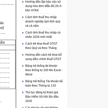
Hướng dẫn lập báo cáo sử
:…………..
dụng hóa đơn Mẫu BC26-A
trên HTKK
Cách tính thuế thu nhập
doanh nghiệp tạm tính quý
án
và cả năm
uỹ
..
Cách tính thuế thu nhập cá
nhân 2026 mới nhất
tiền
Cách kê khai thuế GTGT
theo Quý và theo Tháng
…….
Hướng dẫn cách kê khai bổ
…….
sung điều chỉnh thuế GTGT
…….
Bảng hệ thống tài khoản
…….
theo thông tư 200 file Excel -
…….
Word
…….
…….
Bảng Hệ thống Tài khoản kế
toán theo Thông tư 133
…….
Thủ tục đăng ký tham gia
Bảo Hiểm Xã Hội lần đầu
.
2026
Các khoản chi phí không