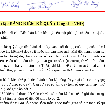
́ch lập BẢNG KIỂM KÊ QUỸ (Dùng cho VNĐ)
n bên trái của Biên bản kiểm kê quỹ tiền mặt phải ghi rõ tên đơn vị (h
ộ phận.
ểm kê quỹ được tiến hành định kỳ vào cuối tháng, cuối quí, cuối năm 
t có thể kiểm kê đột xuất hoặc khi bàn giao quỹ. Khi tiến hành kiểm kê
m kê, trong đó, thủ quỹ và kế toán tiền mặt hoặc kế toán thanh toá
iên. Biên bản kiểm kê quỹ phải ghi rõ số hiệu chứng từ và thời điểm
 ....ngày ....tháng ....năm ....). Trước khi kiểm kê quỹ, thủ quỹ phải ghi s
hiếu thu, phiếu chi và tính số dư tồn quỹ đến thời điểm kiểm kê.
ến hành kiểm kê phải tiến hành kiểm kê riêng từng loại tiền có trong qu
“Số dư theo sổ quỹ”: Căn cứ vào số tồn quỹ trên sổ quỹ tại ngày, giờ
 quỹ để ghi vào cột 2.
“Số kiểm kê thực tế”: Căn cứ vào số kiểm kê thực tế để ghi theo từng l
1 và tính ra tổng số tiền để ghi vào cột 2.
chênh lệch: Ghi số chênh lệch thừa hoặc thiếu giữa số dư theo sổ qu