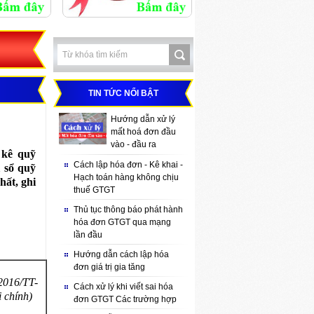
TIN TỨC NỔI BẬT
Hướng dẫn xử lý
mất hoá đơn đầu
vào - đầu ra
 kê quỹ
Cách lập hóa đơn - Kê khai -
 sổ quỹ
Hạch toán hàng không chịu
hất, ghi
thuế GTGT
Thủ tục thông báo phát hành
hóa đơn GTGT qua mạng
lần đầu
Hướng dẫn cách lập hóa
đơn giá trị gia tăng
2016/TT-
Cách xử lý khi viết sai hóa
 chính)
đơn GTGT Các trường hợp