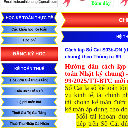
Email:ketoanthienung@gmail.com
HỌC KẾ TOÁN THỰC TẾ
CH
Các khóa học Kế toán
HỆ T
Học phí
Cách lập Sổ Cái S03b-DN (
ĐĂNG KÝ HỌC
chung) theo Thông tư 99
Hướng dẫn cách lâ
KẾ TOÁN THUẾ
toán Nhật ký chung) 
99/2025/TT-BTC mới 
Hóa đơn Giá trị gia tăng
Sổ Cái là sổ kế toán t
Hóa đơn Điện Tử
vụ kinh tế, tài chính p
tài khoản kế toán được
Lệ phí môn bài
kế toán áp dụng cho do
Thuế Giá Trị Gia Tăng
Mỗi tài khoản đượ
tiếp trên Sổ Cái đ
Thuế Thu Nhập Cá Nhân