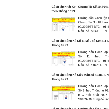
S22-DN dùng để ghi c
hình tăng, giảm tài sả
Cách lập Nhật Ký - Chứng Từ Số 10 S04
và công cụ, dụng cụ tại
theo Thông tư 99
sử dụng nhằm quản lý
Hướng dẫn Cách lập 
và dụng cụ đã được
Chứng Từ Số 10 theo 
các phòng, ban làm c
99/2025/TT-BTC mới n
đối chiếu khi tiến hàn
Mẫu số S04a10-DN 
định kỳ
phản ánh số phát sin
của các TK 121, 128, 
Cách lập Bảng Kê Số 11 Mẫu số S04b11-
141, 171, 221, 222, 
Thông tư 99
243, 244, 333, 336, 
Hướng dẫn Cách lậ
344, 347, 353, 411, 
Số 11 theo Th
414, 418, 419, 421
99/2025/TT-BTC mới n
khoản được ghi trên mộ
Mẫu số S04b11-DN 
ký- Chứng từ
phản ánh tình hình t
tiền hàng với ngườ
Cách lập Bảng Kê Số 9 Mẫu số S04b9-DN
người đặt hàng (TK 1
Thông tư 99
thu của khách hàng")
Hướng dẫn Cách lậ
Số 9 theo Thông tư 99
BTC mới nhất 2026.
S04b9-DN dùng để tính
tế sản phẩm, hàng h
hóa kho bảo thuế