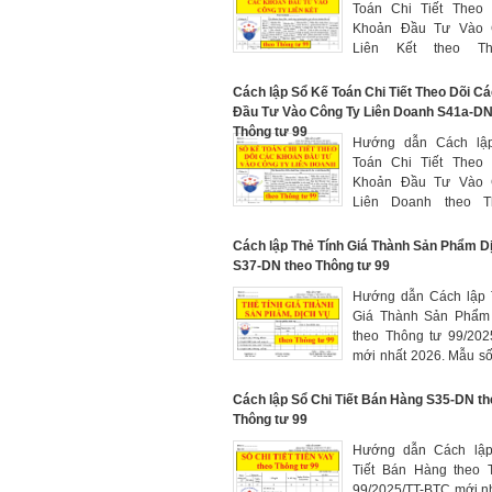
Toán Chi Tiết Theo
Khoản Đầu Tư Vào 
Liên Kết theo T
99/2025/TT-BTC mới n
Mẫu số S41b-DN là 
Cách lập Sổ Kế Toán Chi Tiết Theo Dõi C
của hệ thống sổ kế toán
Đầu Tư Vào Công Ty Liên Doanh S41a-DN
phục vụ cho việc lập
Thông tư 99
Hướng dẫn Cách lâ
bày báo cáo tài chính
Toán Chi Tiết Theo
theo quy định của C
Khoản Đầu Tư Vào 
kế toán số 25 "Báo cáo 
Liên Doanh theo T
hợp nhất và kế toán 
99/2025/TT-BTC mới n
tư vào công ty con"
Mẫu số S41a-DN là 
Cách lập Thẻ Tính Giá Thành Sản Phẩm D
của hệ thống sổ kế toán
S37-DN theo Thông tư 99
phục vụ cho việc lập
Hướng dẫn Cách lập
bày báo cáo tài chính
Giá Thành Sản Phẩm
theo quy định của C
theo Thông tư 99/202
kế toán số 25 "Báo cáo 
mới nhất 2026. Mẫu 
hợp nhất và kế toán 
dùng để theo dõi và 
tư vào công ty con"
thành sản xuất từng 
Cách lập Sổ Chi Tiết Bán Hàng S35-DN t
phẩm, dịch vụ trong
Thông tư 99
hạch toán
Hướng dẫn Cách lâ
Tiết Bán Hàng theo 
99/2025/TT-BTC mới n