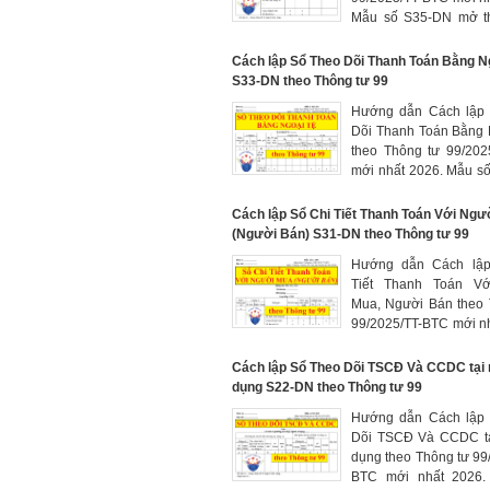
Mẫu số S35-DN mở t
sản phẩm, hàng hóa, 
sản đầu tư, dịch vụ đã
Cách lập Sổ Theo Dõi Thanh Toán Bằng N
đã cung cấp được kh
S33-DN theo Thông tư 99
thanh toán tiền ngay
Hướng dẫn Cách lậ
nhận thanh toán
Dõi Thanh Toán Bằng 
theo Thông tư 99/202
mới nhất 2026. Mẫu 
dùng cho một số tài kh
loại thanh toán (ngoà
Cách lập Sổ Chi Tiết Thanh Toán Với Ng
331) theo từng đối tư
(Người Bán) S31-DN theo Thông tư 99
thời hạn thanh toán
Hướng dẫn Cách lâ
từng loại ngoại tệ
Tiết Thanh Toán Vớ
Mua, Người Bán theo 
99/2025/TT-BTC mới n
Mẫu số S31-DN dùng
dõi việc thanh toán 
Cách lập Sổ Theo Dõi TSCĐ Và CCDC tại
mua (người bán) theo
dụng S22-DN theo Thông tư 99
tượng, từng thời hạn t
Hướng dẫn Cách lậ
Dõi TSCĐ Và CCDC tạ
dụng theo Thông tư 99
BTC mới nhất 2026.