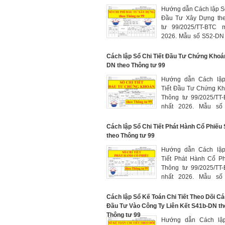
pháp khấu trừ thuế
Hướng dẫn Cách lập 
dùng để ghi chép phả
Đầu Tư Xây Dựng th
thuế GTGT được hoàn
tư 99/2025/TT-BTC 
hoàn lại và còn được
2026. Mẫu số S52-DN
cuối kỳ báo cáo.
theo dõi chi phí đầu tư
tập hợp cho từng dự 
Cách lập Sổ Chi Tiết Đầu Tư Chứng Khoá
trình, hạng mục công tr
DN theo Thông tư 99
khi khởi công cho đế
Hướng dẫn Cách lâ
thúc xây dựng đưa d
Tiết Đầu Tư Chứng Kh
khai thác, sử dụng
Thông tư 99/2025/TT
nhất 2026. Mẫu số
được mở theo từng t
(Đầu tư chứng khoán 
Cách lập Sổ Chi Tiết Phát Hành Cổ Phiế
TK 121; Đầu tư dài hạn
theo Thông tư 99
228) và theo từng lo
Hướng dẫn Cách lâ
khoán có cùng mệnh g
Tiết Phát Hành Cổ Ph
lãi suất được hưởng 
Thông tư 99/2025/TT
thức thanh toán lãi suất
nhất 2026. Mẫu số
dùng để theo dõi chi t
phiếu do doanh ngh
Cách lập Sổ Kế Toán Chi Tiết Theo Dõi C
hành ra công chúng
Đầu Tư Vào Công Ty Liên Kết S41b-DN th
Thông tư 99
Hướng dẫn Cách lâ