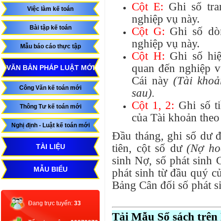
Cột E:
Ghi số tra
Việc làm kế toán
nghiệp vụ này.
Bài tập kế toán
Cột G:
Ghi số dòn
nghiệp vụ này.
Mẫu báo cáo thực tập
Cột H:
Ghi số hiệ
quan đến nghiệp vụ
VĂN BẢN PHÁP LUẬT MỚI
Cái này
(Tài khoản
Công Văn kế toán mới
sau).
Cột 1, 2:
Ghi số t
Thông Tư kế toán mới
của Tài khoản theo
Nghị định - Luật kế toán mới
Đầu tháng, ghi số dư 
tiên, cột số dư
(Nợ ho
TÀI LIỆU
sinh Nợ, số phát sinh 
MẪU BIỂU
phát sinh từ đầu quý c
Bảng Cân đối số phát si
Đang trực tuyến:
33
Tải Mẫu Sổ sách trên 