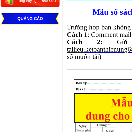
Tổng truy cập:
99873879
Mẫu sổ sách
QUẢNG CÁO
Trường hợp bạn không 
Cách 1
: Comment mail 
Cách 2
: Gửi
tailieu.
ketoanthienung
sổ muốn tải)