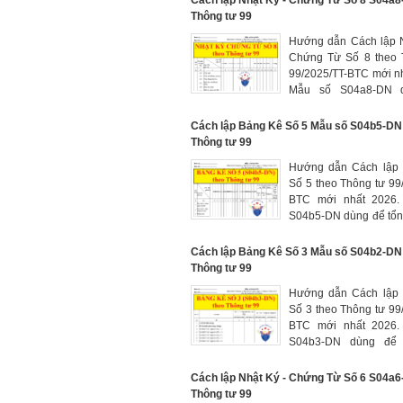
Cách lập Nhật Ký - Chứng Từ Số 8 S04a
Thông tư 99
Hướng dẫn Cách lập 
Chứng Từ Số 8 theo 
99/2025/TT-BTC mới n
Mẫu số S04a8-DN 
phản ánh số phát sin
TK 155, 156, 157, 158, 
Cách lập Bảng Kê Số 5 Mẫu số S04b5-DN
515, 632, 635, 641, 
Thông tư 99
811, 821, 911
Hướng dẫn Cách lậ
Số 5 theo Thông tư 99
BTC mới nhất 2026.
S04b5-DN dùng để tổn
phát sinh Có của các 
152, 153, 154, 214, 
Cách lập Bảng Kê Số 3 Mẫu số S04b2-DN
334, 335, 338, 352, 
Thông tư 99
622, 623, 627 đối ứn
Hướng dẫn Cách lậ
các Tài khoản 641, 642
Số 3 theo Thông tư 99
BTC mới nhất 2026.
S04b3-DN dùng để t
thành thực tế nguyên 
liệu và công cụ, dụng
Cách lập Nhật Ký - Chứng Từ Số 6 S04a
kê số 3 chỉ sử dụng
Thông tư 99