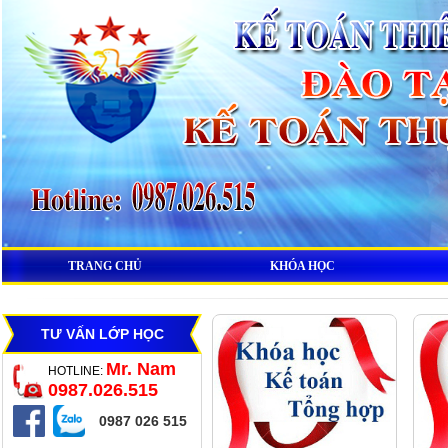
TRANG CHỦ
KHÓA HỌC
TƯ VẤN LỚP HỌC
Mr. Nam
HOTLINE:
0987.026.515
0987 026 515