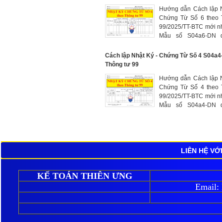
nghiệp có sử dụng 
Hướng dẫn Cách lập 
toán trong hạch toán ch
Chứng Từ Số 6 theo 
liệu
99/2025/TT-BTC mới n
Mẫu số S04a6-DN 
phản ánh số phát sin
TK 151 "Hàng mua 
Cách lập Nhật Ký - Chứng Từ Số 4 S04a
đường" nhằm theo dõi 
Thông tư 99
mua vật tư, dụng cụ,
Hướng dẫn Cách lập 
còn đang đi đường
Chứng Từ Số 4 theo 
99/2025/TT-BTC mới n
Mẫu số S04a4-DN 
phản ánh số phát sin
các TK 341 "Vay và nợ
chính", TK 343 "Trái p
hành" đối ứng Nợ của
khoản có liên quan
LIÊN HỆ VỚ
KẾ TOÁN THIÊN ƯNG
Email: