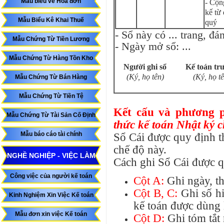
Mẫu biểu về Hóa đơn
- Cộn
kế từ
Mẫu Biểu Kê Khai Thuế
quý
- Sổ này có ... trang, đá
Mẫu Chứng Từ Tiền Lương
- Ngày mở sổ: ...
Mẫu Chứng Từ Hàng Tồn Kho
Người ghi sổ
Kế toán tr
(Ký, họ tên)
(Ký, họ tê
Mẫu Chứng Từ Bán Hàng
Mẫu Chứng Từ Tiền Tệ
Kết cấu và phương p
Mẫu Chứng Từ Tài Sản Cố Định
thức kế toán Nhật ký 
Mẫu báo cáo tài chính
Sổ Cái được quy định t
chế độ này.
NGHỀ NGHIỆP - VIỆC LÀM
Cách ghi Sổ Cái được q
Công việc của người kế toán
Cột A:
Ghi ngày, th
Cột B, C:
Ghi số hi
Kinh Nghiệm Xin Việc Kế toán
kế toán được dùng 
Mẫu đơn xin việc Kế toán
Cột D:
Ghi tóm tắt 