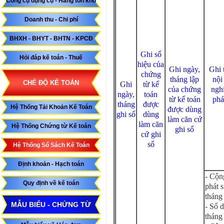
Công cụ dụng cụ - Hàng tồn kho
Doanh thu - Chi phí
BHXH - BHYT - BHTN - KPCĐ
Ghi số
Hỏi đáp kế toán - Thuế
hiệu của
Ghi ngày,
Ghi 
chứng
tháng lập
nội
CHẾ ĐỘ KẾ TOÁN
Ghi
từ kế
của chứng
ngh
ngày,
toán
từ kế toán
phá
tháng
được
Hệ Thống Tải Khoản Kế Toán
được dùng
ghi sổ
dùng
làm căn cứ
làm căn
Hệ Thống Chứng từ Kế toán
ghi sổ
cứ ghi
sổ
Hệ Thống Sổ Sách Kế Toán
Định khoản - Hạch toán
- Cộn
Quy định về kế toán
phát s
tháng
MẪU BIỂU - CHỨNG TỪ
- Số 
tháng