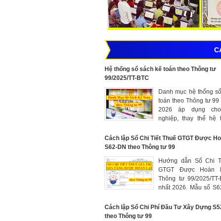
C
Hệ thống sổ sách kế toán theo Thông tư
99/2025/TT-BTC
Danh mục hệ thống sổ
toán theo Thông tư 99 m
2026 áp dụng ch
nghiệp, thay thế hệ 
sách kế toán theo Thô
Cách lập Sổ Chi Tiết Thuế GTGT Được Ho
S62-DN theo Thông tư 99
Hướng dẫn Sổ Chi T
GTGT Được Hoàn L
Thông tư 99/2025/TT
nhất 2026. Mẫu số S
này áp dụng cho các 
xuất, kinh doanh t
Cách lập Sổ Chi Phí Đầu Tư Xây Dựng S
tượng tính thuế the
theo Thông tư 99