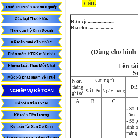
toán.
Thuế Thu Nhập Doanh Nghiệp
Các loại Thuế khác
Đơn vị: .....................
Địa chỉ: ....................
Thuế của Hộ Kinh Doanh
Kế toán thuế cần Chú Ý
(Dùng cho hình 
Phần mềm HTKK mới nhất
Tên tài 
Những Luật Thuế Mới Nhất
Số
Mức xử phạt phạm về Thuế
Chứng từ
Ngày,
tháng
Diễ
NGHIỆP VỤ KẾ TOÁN
Số hiệu
Ngày tháng
ghi sổ
A
B
C
Kế toán trên Excel
- Số 
năm
Kế toán Tiền Lương
- Số p
Kế toán Tài Sản Cố Định
sinh t
tháng