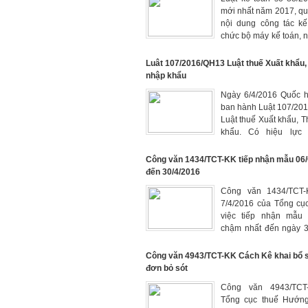
mới nhất năm 2017, qu
nội dung công tác kế
chức bộ máy kế toán, 
kế toán, hoạt động k
dịch vụ kế toán, quả
Luât 107/2016/QH13 Luật thuế Xuất khẩu,
nước về kế toán và
nhập khẩu
nghề nghiệp về kế toán
Ngày 6/4/2016 Quốc h
ban hành Luật 107/20
Luật thuế Xuất khẩu, 
khẩu. Có hiệu lực 
1/9/2016
Công văn 1434/TCT-KK tiếp nhận mẫu 06
đến 30/4/2016
Công văn 1434/TCT-
7/4/2016 của Tổng cụ
việc tiếp nhận mẫu
chậm nhất đến ngày 3
áp dụng cho năm 2016
Công văn 4943/TCT-KK Cách Kê khai bổ 
đơn bỏ sót
Công văn 4943/TCT
Tổng cục thuế Hướn