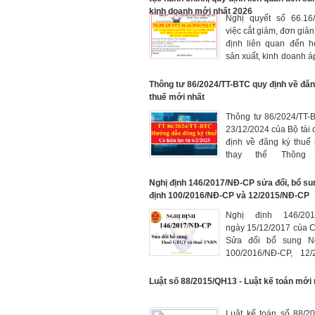
kinh doanh mới nhất 2026
Nghị quyết số 66.16
việc cắt giảm, đơn giản
định liên quan đến h
sản xuất, kinh doanh á
ngày 15 tháng 4 năm 
hết ngày 28 tháng 02 
Thông tư 86/2024/TT-BTC quy định về đăn
thuế mới nhất
Thông tư 86/2024/TT-
23/12/2024 của Bộ tài 
định về đăng ký thuế
thay thế Thông
105/2020/TT-BTC, có hi
ngày 6/2/2025
Nghị định 146/2017/NĐ-CP sửa đổi, bổ su
định 100/2016/NĐ-CP và 12/2015/NĐ-CP
Nghị định 146/20
ngày 15/12/2017 của Ch
Sửa đổi bổ sung Ng
100/2016/NĐ-CP, 12/
CP về Luật thuế GTGT
TNDN.
Luật số 88/2015/QH13 - Luật kế toán mới 
Luật kế toán số 88/2