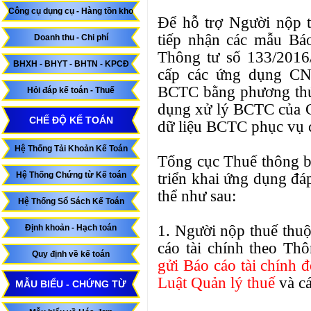
Công cụ dụng cụ - Hàng tồn kho
Để hỗ trợ Người nộp 
tiếp nhận các mẫu Báo
Doanh thu - Chi phí
Thông tư số 133/2016
BHXH - BHYT - BHTN - KPCĐ
cấp các ứng dụng CN
BCTC bằng phương thức
Hỏi đáp kế toán - Thuế
dụng xử lý BCTC của C
CHẾ ĐỘ KẾ TOÁN
dữ liệu BCTC phục vụ c
Hệ Thống Tải Khoản Kế Toán
Tổng cục Thuế thông bá
triển khai ứng dụng đ
Hệ Thống Chứng từ Kế toán
thể như sau:
Hệ Thống Sổ Sách Kế Toán
1. Người nộp thuế thu
Định khoản - Hạch toán
cáo tài chính theo T
Quy định về kế toán
gửi Báo cáo tài chính 
Luật Quản lý thuế
và cá
MẪU BIỂU - CHỨNG TỪ