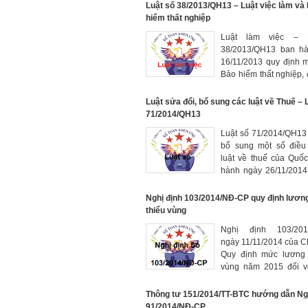
Luật số 38/2013/QH13 – Luật việc làm và
hiểm thất nghiệp
Luật làm việc – L
38/2013/QH13 ban hà
16/11/2013 quy định m
Bảo hiểm thất nghiệp, 
hưởng và chính sách hô
việc làm, thông tin thị 
Luật sửa đổi, bổ sung các luật về Thuế – L
động
71/2014/QH13
Luật số 71/2014/QH13 
bổ sung một số điều
luật về thuế của Quố
hành ngày 26/11/2014,
lực từ ngày 1/1/2015
Nghị định 103/2014/NĐ-CP quy định lương 
thiểu vùng
Nghị định 103/20
ngày 11/11/2014 của Ch
Quy định mức lương tô
vùng năm 2015 đối vơ
lao động làm việc
nghiệp, cơ quan có h
Thông tư 151/2014/TT-BTC hướng dẫn Ngh
lao động
91/2014/NĐ-CP