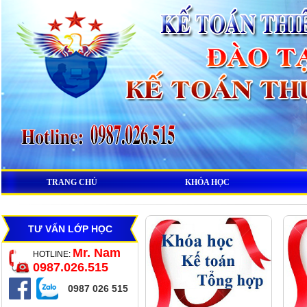
TRANG CHỦ
KHÓA HỌC
TƯ VẤN LỚP HỌC
Mr. Nam
HOTLINE:
0987.026.515
0987 026 515