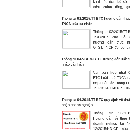
khai hóa đơn bỏ sót,
điều chỉnh tăng, g
GTGT, kê khai bổ s
chỉnh thuế GTGT
Thông tư 92/2015/TT-BTC hướng dẫn thu
TNCN của cá nhân
Thông tư 92/2015/TT-
15/6/2015 của Bộ t
hướng dẫn thực hi
GTGT, TNCN đối với c
trú kinh doanh và hư
số nội dung của 
Thông tư 04/VBHN-BTC Hướng dẫn luật t
71/2014/QH13 và Ng
nhập cá nhân
12/2015/NĐ-C
Văn bản hợp nhất 0
12/02/2015
BTC Luật thuế TNCN n
hợp nhất các Thông tư 
151/2014/TT-BTC: H
thực hiện luật thuế th
nhân
Thông tư 96/2015/TT-BTC quy định về thu
nhập doanh nghiệp
Thông tư 96/2015
Hướng dẫn về thuế 
doanh nghiệp tại N
12/2015/NĐ-CP, sửa