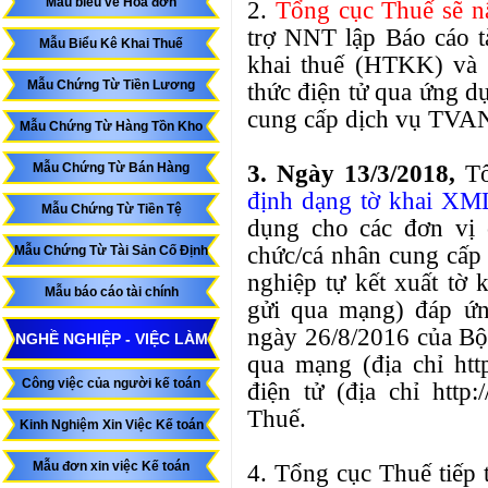
Mẫu biểu về Hóa đơn
2.
Tổng cục Thuế sẽ nâ
trợ NNT lập Báo cáo t
Mẫu Biểu Kê Khai Thuế
khai thuế (HTKK) và 
Mẫu Chứng Từ Tiền Lương
thức điện tử qua ứng 
cung cấp dịch vụ TV
Mẫu Chứng Từ Hàng Tồn Kho
3. Ngày 13/3/2018,
Tổ
Mẫu Chứng Từ Bán Hàng
định dạng tờ khai XM
Mẫu Chứng Từ Tiền Tệ
dụng cho các đơn vị
chức/cá nhân cung cấp
Mẫu Chứng Từ Tài Sản Cố Định
nghiệp tự kết xuất tờ
Mẫu báo cáo tài chính
gửi qua mạng) đáp ứ
ngày 26/8/2016 của Bộ 
NGHỀ NGHIỆP - VIỆC LÀM
qua mạng (địa chỉ http
Công việc của người kế toán
điện tử (địa chỉ http:
Thuế.
Kinh Nghiệm Xin Việc Kế toán
Mẫu đơn xin việc Kế toán
4. Tổng cục Thuế tiếp 