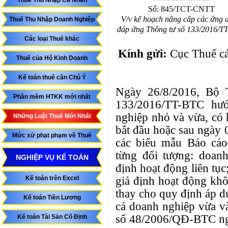
Thuế Thu Nhập Cá Nhân
Số: 845/TCT-CNTT
V/v k
ế
hoạch n
â
ng cấp các
ứ
ng 
Thuế Thu Nhập Doanh Nghiệp
đáp
ứ
ng Thông tư s
ố
133/2016/
TT
Các loại Thuế khác
K
í
nh g
ử
i:
Cục Thuế các
Thuế của Hộ Kinh Doanh
Kế toán thuế cần Chú Ý
Ngày 26/8/2016, Bộ 
Phần mềm HTKK mới nhất
133/2016/TT-BTC hư
nghiệp nhỏ và vừa, có 
Những Luật Thuế Mới Nhất
bắt đầu hoặc sau ngày 
Mức xử phạt phạm về Thuế
các biểu mẫu Báo cáo
từng đối tượng: doan
NGHIỆP VỤ KẾ TOÁN
định hoạt động liên tụ
giả định hoạt động khô
Kế toán trên Excel
thay cho quy định áp 
Kế toán Tiền Lương
cả doanh nghiệp vừa và
số 48/2006/QĐ-BTC ngà
Kế toán Tài Sản Cố Định