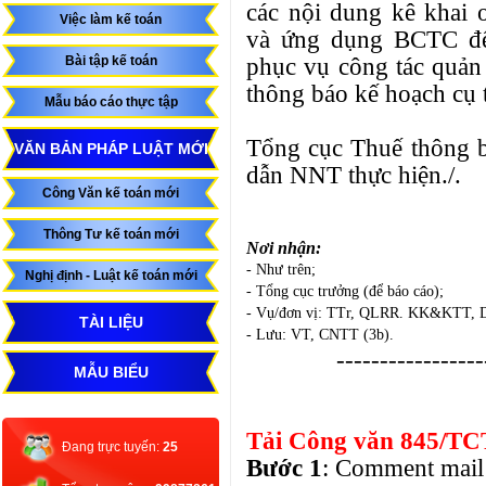
các nội dung kê khai
Việc làm kế toán
và ứng dụng BCTC để 
phục vụ công tác quản 
Bài tập kế toán
thông báo kế hoạch cụ 
Mẫu báo cáo thực tập
Tổng cục Thuế thông b
VĂN BẢN PHÁP LUẬT MỚI
dẫn NNT thực hiện./.
Công Văn kế toán mới
Thông Tư kế toán mới
Nơi nhận:
- Như trên;
Nghị định - Luật kế toán mới
- Tổng cục trưởng (để báo cáo);
- Vụ/đơn vị: TTr, QLRR. KK&KTT, D
TÀI LIỆU
- Lưu: VT, CNTT (3b).
-----------------
MẪU BIỂU
Tải Công văn
845/TCT
Đang trực tuyến:
25
Bước 1
: Comment mail 