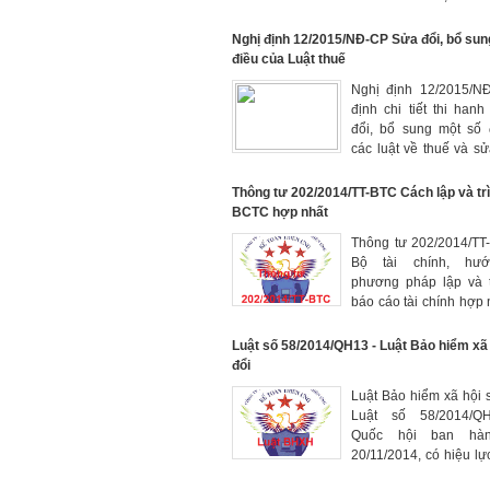
sung một số điều của
78/2014/TT-BTC, 151, 
Nghị định 12/2015/NĐ-CP Sửa đổi, bổ sung
điều của Luật thuế
Nghị định 12/2015/
định chi tiết thi hanh 
đổi, bổ sung một số 
các luật về thuế và sử
sung một số điều của 
định về thuế
Thông tư 202/2014/TT-BTC Cách lập và tri
BCTC hợp nhất
Thông tư 202/2014/TT
Bộ tài chính, hươ
phương pháp lập và t
báo cáo tài chính hợp
hành ngày 22/12/2014
Luật số 58/2014/QH13 - Luật Bảo hiểm xã
đổi
Luật Bảo hiểm xã hội sư
Luật số 58/2014/Q
Quốc hội ban hà
20/11/2014, có hiệu lự
01/01/2016