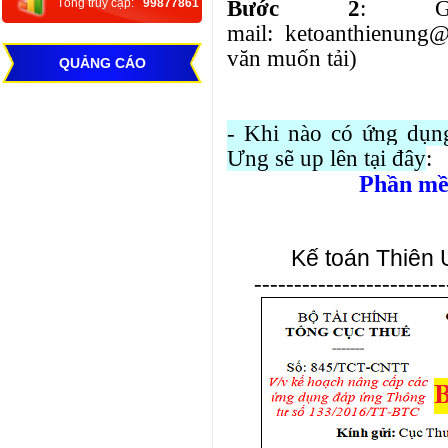
Bước 2
: G
Tổng truy cập:
99877861
mail: ketoanthienung
văn muốn tải)
QUẢNG CÁO
- Khi nào có ứng dụn
Ưng sẽ up lên tại đây
:
Phần m
Kế toán Thiên 
------------------------