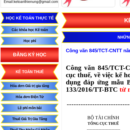
Email:ketoanthienung@gmail.com
HỌC KẾ TOÁN THỰC TẾ
K
Các khóa học Kế toán
NHỮN
Học phí
Công văn 845/TCT-CNTT nâ
ĐĂNG KÝ HỌC
Công văn 845/TCT-C
KẾ TOÁN THUẾ
cục thuế, về việc kế
dụng đáp ứng mẫu Bá
Hóa đơn Giá trị gia tăng
133/2016/TT-BTC
từ 
Hóa đơn Điện Tử
---------------------------
Lệ phí môn bài
BỘ TÀI CHÍNH
Thuế Giá Trị Gia Tăng
TỔNG CỤC THUẾ
-----------------------