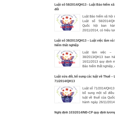
Luật số 58/2014/QH13 - Luật Bảo hiểm xã
đổi
Luật Bảo hiểm xã hội sư
Luật số 58/2014/Q
Quốc hội ban hà
20/11/2014, có hiệu lự
01/01/2016
Luật số 38/2013/QH13 – Luật việc làm và
hiểm thất nghiệp
Luật làm việc – L
38/2013/QH13 ban hà
16/11/2013 quy định m
Bảo hiểm thất nghiệp, 
hưởng và chính sách hô
việc làm, thông tin thị 
Luật sửa đổi, bổ sung các luật về Thuế – L
động
71/2014/QH13
Luật số 71/2014/QH13 
bổ sung một số điều
luật về thuế của Quố
hành ngày 26/11/2014,
lực từ ngày 1/1/2015
Nghị định 103/2014/NĐ-CP quy định lương 