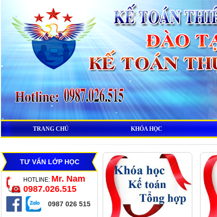
TRANG CHỦ
KHÓA HỌC
TƯ VẤN LỚP HỌC
Mr. Nam
HOTLINE:
0987.026.515
0987 026 515