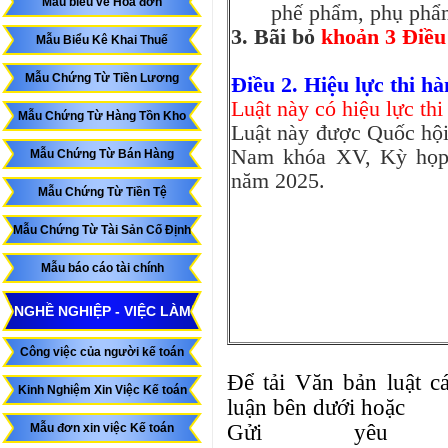
Mẫu biểu về Hóa đơn
phế phẩm, phụ phẩm
3. Bãi bỏ
khoản 3 Điều
Mẫu Biểu Kê Khai Thuế
Mẫu Chứng Từ Tiền Lương
Điều 2. Hiệu lực thi h
Luật này có hiệu lực th
Mẫu Chứng Từ Hàng Tồn Kho
Luật này được Quốc hội
Nam khóa XV, Kỳ họp 
Mẫu Chứng Từ Bán Hàng
năm 2025.
Mẫu Chứng Từ Tiền Tệ
Mẫu Chứng Từ Tài Sản Cố Định
Mẫu báo cáo tài chính
NGHỀ NGHIỆP - VIỆC LÀM
Công việc của người kế toán
Để tải Văn bản luật 
Kinh Nghiệm Xin Việc Kế toán
luận bên dưới hoặc
Gửi yêu 
Mẫu đơn xin việc Kế toán