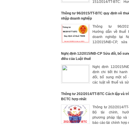
151/2014/TT-BTC: H
thực hiện luật thuế th
nhân
Thông tư 96/2015/TT-BTC quy định về thu
nhập doanh nghiệp
Thông tư 96/2015
Hướng dẫn về thuế 
doanh nghiệp tại N
12/2015/NĐ-CP, sửa
sung một số điều của
78/2014/TT-BTC, 151, 
Nghị định 12/2015/NĐ-CP Sửa đổi, bổ sung
điều của Luật thuế
Nghị định 12/2015/
định chi tiết thi hanh 
đổi, bổ sung một số 
các luật về thuế và sử
sung một số điều của 
định về thuế
Thông tư 202/2014/TT-BTC Cách lập và tri
BCTC hợp nhất
Thông tư 202/2014/TT
Bộ tài chính, hươ
phương pháp lập và t
báo cáo tài chính hợp
hành ngày 22/12/2014