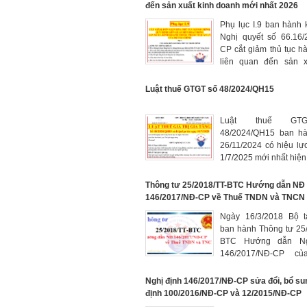
đến sản xuất kinh doanh mới nhất 2026
Phụ lục I.9 ban hành
Nghị quyết số 66.16/
CP cắt giảm thủ tục h
liên quan đến sản x
doanh mới nhất 2026
Luật thuế GTGT số 48/2024/QH15
Luật thuế GT
48/2024/QH15 ban h
26/11/2024 có hiệu lự
1/7/2025 mới nhất hiện
Thông tư 25/2018/TT-BTC Hướng dẫn NĐ
146/2017/NĐ-CP về Thuế TNDN và TNCN
Ngày 16/3/2018 Bộ t
ban hành Thông tư 25
BTC Hướng dẫn Ng
146/2017/NĐ-CP củ
phủ sửa đổi, bổ sun
điều của Thông tư 78
Nghị định 146/2017/NĐ-CP sửa đổi, bổ su
BTC về thuế TNDN và 
định 100/2016/NĐ-CP và 12/2015/NĐ-CP
11/2013/TT-BTC về th