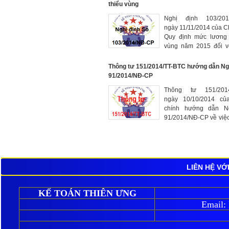
thiểu vùng
Nghị định 103/20
ngày 11/11/2014 của Ch
Quy định mức lương tô
vùng năm 2015 đối vơ
lao động làm việc
nghiệp, cơ quan có h
Thông tư 151/2014/TT-BTC hướng dẫn Ngh
lao động
91/2014/NĐ-CP
Thông tư 151/2014
ngày 10/10/2014 của
chính hướng dẫn N
91/2014/NĐ-CP về việc
bổ sung một số điều
Nghị định quy định về t
LIÊN HỆ VỚ
KẾ TOÁN THIÊN ƯNG
Email: