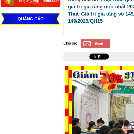
Tổng truy cập:
99893333
giá trị gia tăng mới nhất 20
Thuế Giá trị gia tăng số 14
QUẢNG CÁO
149/2025/QH15
Chia sẻ: