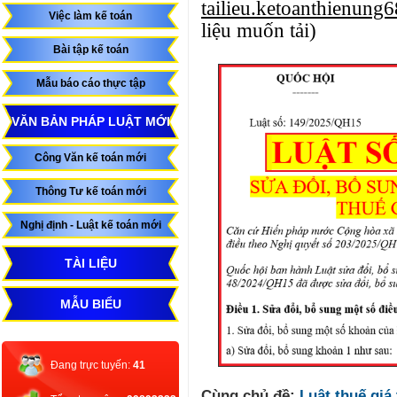
tailieu.ketoanthienun
Việc làm kế toán
liệu muốn tải)
Bài tập kế toán
Mẫu báo cáo thực tập
VĂN BẢN PHÁP LUẬT MỚI
Công Văn kế toán mới
Thông Tư kế toán mới
Nghị định - Luật kế toán mới
TÀI LIỆU
MẪU BIỂU
Đang trực tuyến:
41
Cùng chủ đề:
Luật thuế giá 