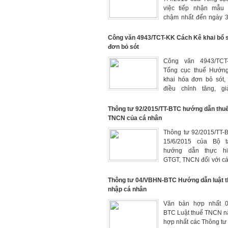
việc tiếp nhận mẫu
chậm nhất đến ngày 3
áp dụng cho năm 2016
Công văn 4943/TCT-KK Cách Kê khai bổ 
đơn bỏ sót
Công văn 4943/TCT
Tổng cục thuế Hướn
khai hóa đơn bỏ sót,
điều chỉnh tăng, g
GTGT, kê khai bổ s
chỉnh thuế GTGT
Thông tư 92/2015/TT-BTC hướng dẫn thu
TNCN của cá nhân
Thông tư 92/2015/TT-
15/6/2015 của Bộ t
hướng dẫn thực hi
GTGT, TNCN đối với c
trú kinh doanh và hư
số nội dung của 
Thông tư 04/VBHN-BTC Hướng dẫn luật t
71/2014/QH13 và Ng
nhập cá nhân
12/2015/NĐ-C
Văn bản hợp nhất 0
12/02/2015
BTC Luật thuế TNCN n
hợp nhất các Thông tư 