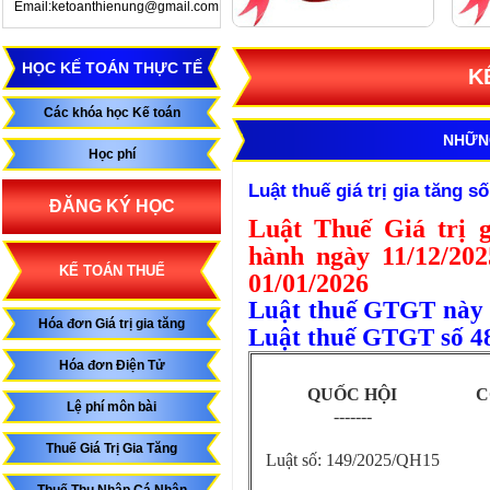
Email:ketoanthienung@gmail.com
HỌC KẾ TOÁN THỰC TẾ
K
Các khóa học Kế toán
NHỮN
Học phí
Luật thuế giá trị gia tăng 
ĐĂNG KÝ HỌC
Luật Thuế Giá trị 
hành ngày 11/12/202
KẾ TOÁN THUẾ
01/01/2026
Luật thuế GTGT này s
Hóa đơn Giá trị gia tăng
Luật thuế GTGT số 48
Hóa đơn Điện Tử
QUỐC HỘI
C
Lệ phí môn bài
-------
Thuế Giá Trị Gia Tăng
Luật số: 149/2025/QH15