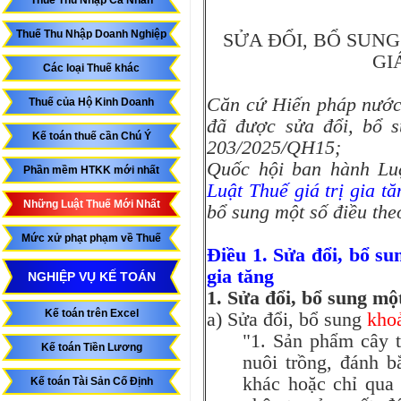
Thuế Thu Nhập Cá Nhân
Thuế Thu Nhập Doanh Nghiệp
SỬA ĐỔI, BỔ SUN
GI
Các loại Thuế khác
Căn cứ Hiến pháp nước
Thuế của Hộ Kinh Doanh
đã được sửa đổi, bổ s
Kế toán thuế cần Chú Ý
203/2025/QH15;
Quốc hội ban hành Luậ
Phần mềm HTKK mới nhất
Luật Thuế giá trị gia 
Những Luật Thuế Mới Nhất
bổ sung một số điều th
Mức xử phạt phạm về Thuế
Điều 1. Sửa đổi, bổ su
gia tăng
NGHIỆP VỤ KẾ TOÁN
1. Sửa đổi, bổ sung m
Kế toán trên Excel
a) Sửa đổi, bổ sung
kho
"1. Sản phẩm cây t
Kế toán Tiền Lương
nuôi trồng, đánh b
khác hoặc chỉ qua 
Kế toán Tài Sản Cố Định