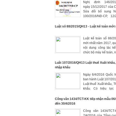
Nghị định 146/20
ngày 15/12/2017 của Ch
Sửa đổi bổ sung Ng
100/2016/NĐ-CP, 12/
CP về Luật thuế GTGT
TNDN.
Luật số 88/2015/QH13 - Luật kế toán mới 
Luật kế toán số 88/2
mới nhất năm 2017, qu
nội dung công tác kế
chức bộ máy kế toán, 
kế toán, hoạt động k
dịch vụ kế toán, quả
Luât 107/2016/QH13 Luật thuế Xuất khẩu,
nước về kế toán và
nhập khẩu
nghề nghiệp về kế toán
Ngày 6/4/2016 Quốc h
ban hành Luật 107/20
Luật thuế Xuất khẩu, 
khẩu. Có hiệu lực 
1/9/2016
Công văn 1434/TCT-KK tiếp nhận mẫu 06
đến 30/4/2016
Công văn 1434/TCT-
7/4/2016 của Tổng cụ