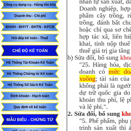
nhân tự sản xuất, đ
Công cụ dụng cụ - Hàng tồn kho
Doanh nghiệp, hợp 
phẩm cây trồng, r
Doanh thu - Chi phí
trồng, đánh bắt ch
BHXH - BHYT - BHTN - KPCĐ
hoặc chỉ qua sơ ch
hợp tác xã, liên h
Hỏi đáp kế toán - Thuế
khai, tính nộp thuế
thuế giá trị gia tăn
CHẾ ĐỘ KẾ TOÁN
b) Sửa đổi, bổ sung
kho
Hệ Thống Tải Khoản Kế Toán
"25. Hàng hóa, dịc
doanh có
mức doa
Hệ Thống Chứng từ Kế toán
xuống
; tài sản củ
không phải là người
Hệ Thống Sổ Sách Kế Toán
dự trữ quốc gia do
Định khoản - Hạch toán
khoản thu phí, lệ p
và lệ phí.".
Quy định về kế toán
2. Sửa đổi, bổ sung
kho
"5. Phế phẩm, phụ 
MẪU BIỂU - CHỨNG TỪ
trình sản xuất thì