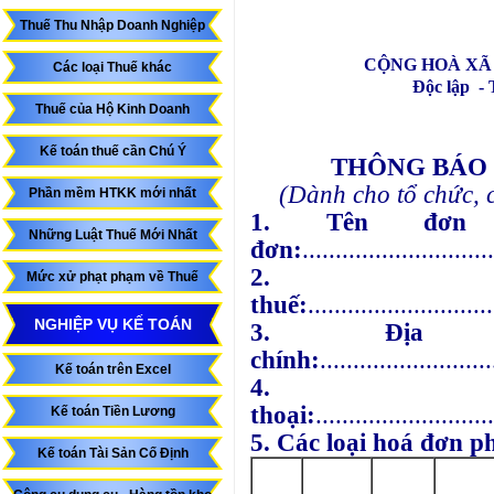
Thuế Thu Nhập Doanh Nghiệp
CỘNG HOÀ XÃ 
Các loại Thuế khác
Độc lập - Tự 
Thuế của Hộ Kinh Doanh
Kế toán thuế cần Chú Ý
THÔNG BÁO
(Dành cho tổ chức, c
Phần mềm HTKK mới nhất
1. Tên đơn
Những Luật Thuế Mới Nhất
đơn:
.............................
2. 
Mức xử phạt phạm về Thuế
thuế:
............................
NGHIỆP VỤ KẾ TOÁN
3. Địa
chính:
..........................
Kế toán trên Excel
4.
thoại:
...........................
Kế toán Tiền Lương
5. Các loại hoá đơn p
Kế toán Tài Sản Cố Định