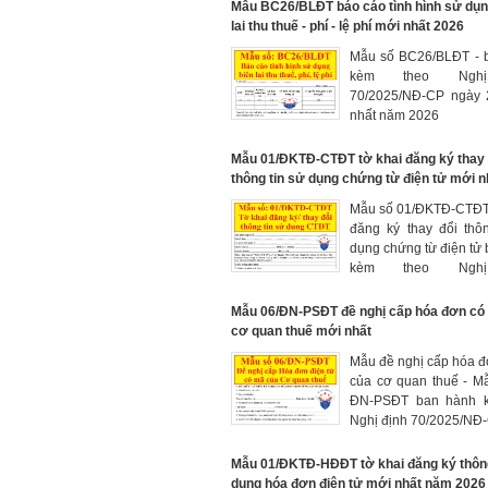
Mẫu BC26/BLĐT báo cáo tình hình sử dụn
lai thu thuế - phí - lệ phí mới nhất 2026
Mẫu số BC26/BLĐT - 
kèm theo Ngh
70/2025/NĐ-CP ngày 
nhất năm 2026
Mẫu 01/ĐKTĐ-CTĐT tờ khai đăng ký thay 
thông tin sử dụng chứng từ điện tử mới n
Mẫu số 01/ĐKTĐ-CTĐT 
đăng ký thay đổi thô
dụng chứng từ điện tử
kèm theo Ngh
70/2025/NĐ-CP mới 
2026
Mẫu 06/ĐN-PSĐT đề nghị cấp hóa đơn có
cơ quan thuế mới nhất
Mẫu đề nghị cấp hóa 
của cơ quan thuế - M
ĐN-PSĐT ban hành k
Nghị định 70/2025/NĐ
Mẫu 01/ĐKTĐ-HĐĐT tờ khai đăng ký thông
dụng hóa đơn điện tử mới nhất năm 2026