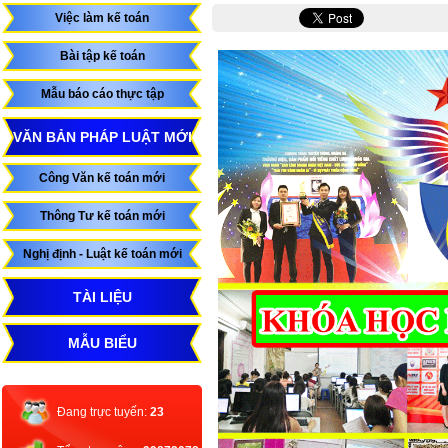
Việc làm kế toán
Bài tập kế toán
Mẫu báo cáo thực tập
VĂN BẢN PHÁP LUẬT MỚI
Công Văn kế toán mới
Thông Tư kế toán mới
Nghị định - Luật kế toán mới
TÀI LIỆU
MẪU BIỂU
Đang trực tuyến:
23