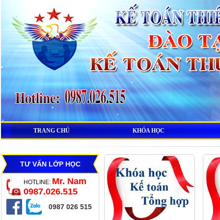
TRANG CHỦ
KHÓA HỌC
TƯ VẤN LỚP HỌC
Mr. Nam
HOTLINE:
0987.026.515
0987 026 515