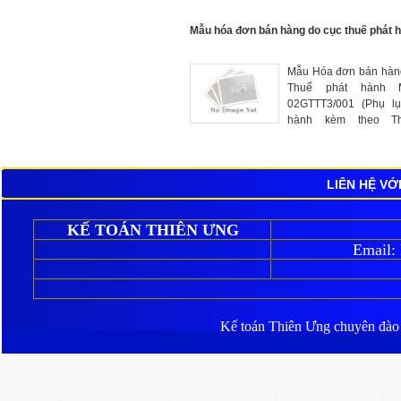
Mẫu hóa đơn bán hàng do cục thuế phát 
Mẫu Hóa đơn bán hàn
Thuế phát hành 
02GTTT3/001 (Phụ l
hành kèm theo T
39/2014/TT-BT
31/3/2014 của Bộ Tài c
LIÊN HỆ VỚ
KẾ TOÁN THIÊN ƯNG
Email:
Kế toán Thiên Ưng
chuyên đào ta