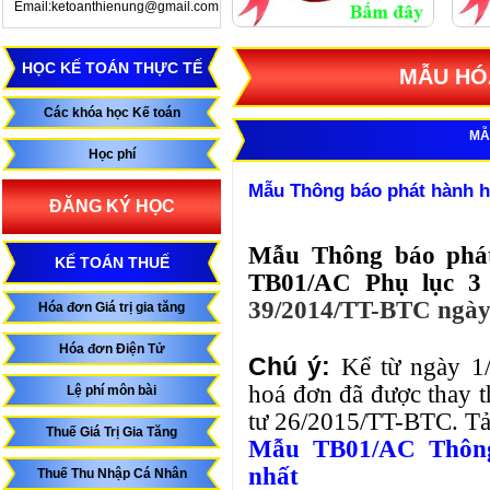
Email:ketoanthienung@gmail.com
HỌC KẾ TOÁN THỰC TẾ
MẪU HÓA
Các khóa học Kế toán
MẪ
Học phí
Mẫu Thông báo phát hành 
ĐĂNG KÝ HỌC
Mẫu Thông báo phá
KẾ TOÁN THUẾ
TB01/AC Phụ lục 3
39/2014/TT-BTC ngày
Hóa đơn Giá trị gia tăng
Hóa đơn Điện Tử
Chú ý:
Kể từ ngày 
hoá đơn đã được thay
Lệ phí môn bài
tư 26/2015/TT-BTC. Tải 
Thuế Giá Trị Gia Tăng
Mẫu TB01/AC Thông 
nhất
Thuế Thu Nhập Cá Nhân