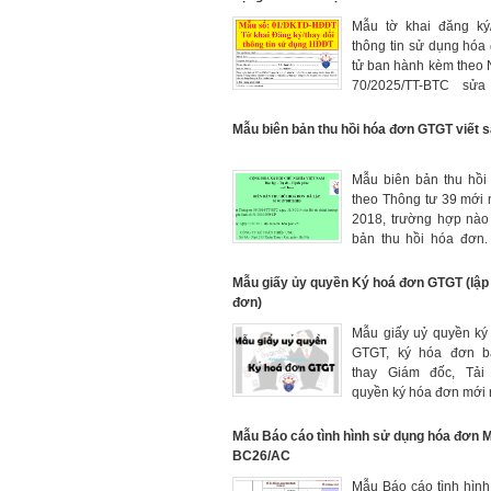
Mẫu tờ khai đăng ký/
thông tin sử dụng hóa
tử ban hành kèm theo 
70/2025/TT-BTC sửa
sung cho Ngh
123/2020/NĐ-CP
Mẫu biên bản thu hồi hóa đơn GTGT viết s
Mẫu biên bản thu hồi
theo Thông tư 39 mới
2018, trường hợp nào
bản thu hồi hóa đơn.
biên bản thu hồi hóa
nhất
Mẫu giấy ủy quyền Ký hoá đơn GTGT (lập
đơn)
Mẫu giấy uỷ quyền ký
GTGT, ký hóa đơn b
thay Giám đốc, Tải
quyền ký hóa đơn mới 
quy định tại Th
39/2014/TT-BTC
Mẫu Báo cáo tình hình sử dụng hóa đơn 
BC26/AC
Mẫu Báo cáo tình hìn