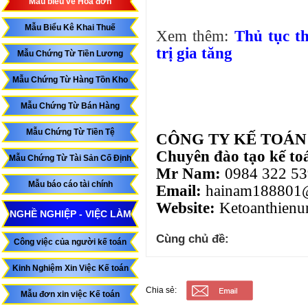
Mẫu biểu về Hóa đơn
Mẫu Biểu Kê Khai Thuế
Xem thêm:
Thủ tục t
trị gia tăng
Mẫu Chứng Từ Tiền Lương
Mẫu Chứng Từ Hàng Tồn Kho
Mẫu Chứng Từ Bán Hàng
Mẫu Chứng Từ Tiền Tệ
CÔNG TY KẾ TOÁN
Chuyên đào tạo kế to
Mẫu Chứng Từ Tài Sản Cố Định
Mr Nam:
0984 322 53
Mẫu báo cáo tài chính
Email:
hainam188801
Website:
Ketoanthienu
NGHỀ NGHIỆP - VIỆC LÀM
Cùng chủ đề:
Công việc của người kế toán
Kinh Nghiệm Xin Việc Kế toán
Chia sẻ:
Mẫu đơn xin việc Kế toán