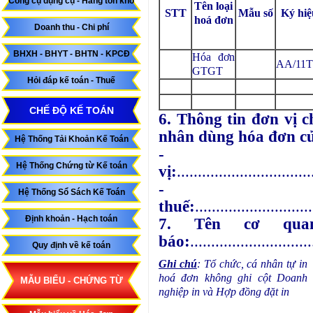
Công cụ dụng cụ - Hàng tồn kho
Tên loại
STT
Mẫu số
Ký hiệ
hoá đơn
Doanh thu - Chi phí
BHXH - BHYT - BHTN - KPCĐ
Hóa đơn
AA/11T
GTGT
Hỏi đáp kế toán - Thuế
CHẾ ĐỘ KẾ TOÁN
6. Thông tin đơn vị 
nhân dùng hóa đơn của
Hệ Thống Tải Khoản Kế Toán
- T
Hệ Thống Chứng từ Kế toán
vị:
................................
- 
Hệ Thống Sổ Sách Kế Toán
thuế:
............................
Định khoản - Hạch toán
7. Tên cơ quan
báo:
.............................
Quy định về kế toán
.
Ghi chú
: Tổ chức, cá nhân tự in
hoá đơn không ghi cột Doanh
MẪU BIỂU - CHỨNG TỪ
nghiệp in và Hợp đồng đặt in