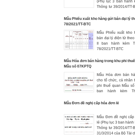
(Phụ lục 3 ban hành 
Thông tư 39/2014/TT-
31/3/20143 của Bộ Tài 
Mẫu Phiếu xuất kho hàng gửi bán đại lý t
78/2021/TT-BTC
Mẫu Phiếu xuất kho 
bán đại lý điện tử theo
II ban hành kèm T
78/2021/TT-BT
17/09/2021 của Bộ Tài 
Mẫu Hóa đơn bán hàng trong khu phi thu
Mẫu số 07KPTQ
Mẫu Hóa đơn bán hà
cho tổ chức, cá nhân 
phi thuế quan Mẫu s
ban hành kèm Th
39/2014/TT-BT
31/3/2014 của Bộ Tài c
Mẫu Đơn đề nghị cấp hóa đơn lẻ
Mẫu Đơn đề nghị cấp
lẻ (Phụ lục 3 ban hành
Thông tư 39/2014/TT-
31/3/2014 của Bộ Tài c