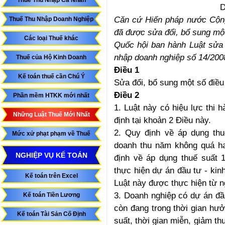
Thuế Thu Nhập Cá Nhân
Căn cứ Hiến pháp nước Cộng
Thuế Thu Nhập Doanh Nghiệp
đã được sửa đổi, bổ sung mộ
Các loại Thuế khác
Quốc hội ban hành Luật sửa 
nhập doanh nghiệp số 14/20
Thuế của Hộ Kinh Doanh
Điều 1
Kế toán thuế cần Chú Ý
Sửa đổi, bổ sung một số điều
Điều 2
Phần mềm HTKK mới nhất
1. Luật này có hiệu lực thi 
Những Luật Thuế Mới Nhất
định tại khoản 2 Điều này.
2. Quy định về áp dụng thu
Mức xử phạt phạm về Thuế
doanh thu năm không quá ha
NGHIỆP VỤ KẾ TOÁN
định về áp dụng thuế suất 
thực hiện dự án đầu tư - kin
Kế toán trên Excel
Luật này được thực hiện từ 
3. Doanh nghiệp có dự án đầ
Kế toán Tiền Lương
còn đang trong thời gian hưở
Kế toán Tài Sản Cố Định
suất, thời gian miễn, giảm t