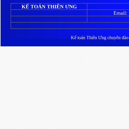
KẾ TOÁN THIÊN ƯNG
Email:
Kế toán Thiên Ưng
chuyên đào ta