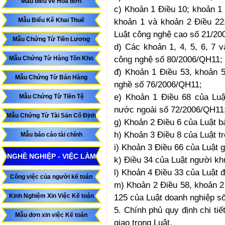
Mẫu biểu về Hóa đơn
c) Khoản 1 Điều 10; khoản 1 
Mẫu Biểu Kê Khai Thuế
khoản 1 và khoản 2 Điều 22
Luật công nghệ cao số 21/20
Mẫu Chứng Từ Tiền Lương
d) Các khoản 1, 4, 5, 6, 7 
công nghệ số 80/2006/QH11;
Mẫu Chứng Từ Hàng Tồn Kho
đ) Khoản 1 Điều 53, khoản 
Mẫu Chứng Từ Bán Hàng
nghề số 76/2006/QH11;
e) Khoản 1 Điều 68 của Luậ
Mẫu Chứng Từ Tiền Tệ
nước ngoài số 72/2006/QH11
Mẫu Chứng Từ Tài Sản Cố Định
g) Khoản 2 Điều 6 của Luật b
h) Khoản 3 Điều 8 của Luật t
Mẫu báo cáo tài chính
i) Khoản 3 Điều 66 của Luật 
NGHỀ NGHIỆP - VIỆC LÀM
k) Điều 34 của Luật người kh
l) Khoản 4 Điều 33 của Luật 
Công việc của người kế toán
m) Khoản 2 Điều 58, khoản 2
Kinh Nghiệm Xin Việc Kế toán
125 của Luật doanh nghiệp s
5. Chính phủ quy định chi ti
Mẫu đơn xin việc Kế toán
giao trong Luật.