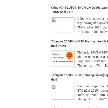
TTĐB và Quản lý thuế
Công văn 801/TCT- TNCN V/v Quyết toán 
TNCN năm 2015
Công văn 801/TCT- 
việc hướng dẫn quyết 
TNCN năm 2015 và 
NPT, ban hành ngày 
của Tổng cục thuế
Thông tư 26/VBHN–BTC Hướng dẫn NĐ 2
thuế TNDN
Thông tư 26/VBHN-B
dẫn thi hanh nghị đị
Luật thuế TNDN hợp 
Thông tư 78, 11
96/2015/TT-BTC
Thông tư 18/VBHN-BTC hướng dẫn luật q
thuế
Văn bản hợp nhất 1
BTC năm 2015 hướng 
quản lý thuế, hợp 
Thông tư: 156/2013
119/2014/TT-BTC, 151