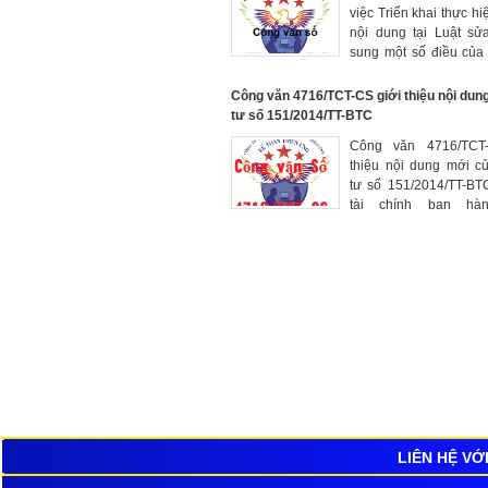
việc Triển khai thực h
nội dung tại Luật sử
sung một số điều của
về thuế của Bộ tài ch
1/12/2014
Công văn 4716/TCT-CS giới thiệu nội dun
tư số 151/2014/TT-BTC
Công văn 4716/TCT-
thiệu nội dung mới c
tư số 151/2014/TT-BTC
tài chính ban hà
24/10/2014, có hiệu lự
15/11/2014
LIÊN HỆ VỚ