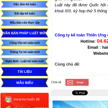
Luật này đã được Quốc hội 
Việc làm kế toán
khoá XIII, kỳ họp thứ 5 thôn
Bài tập kế toán
Mẫu báo cáo thực tập
VĂN BẢN PHÁP LUẬT MỚI
Công ty kế toán Thiên Ưng
04.6
Hotline:
Công Văn kế toán mới
Email : h
Thông Tư kế toán mới
Website
Nghị định - Luật kế toán mới
Cùng chủ đề:
TÀI LIỆU
Chia sẻ:
MẪU BIỂU
Đang trực tuyến:
22