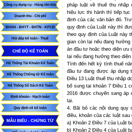
pháp luật về thuế thu nhập
Công cụ dụng cụ - Hàng tồn kho
hiệu lực thi hành thì tiếp t
Doanh thu - Chi phí
định của các văn bản đó. Trư
quy định của Luật này thì đ
BHXH - BHYT - BHTN - KPCĐ
theo quy định của Luật này t
Hỏi đáp kế toán - Thuế
gian còn lại nếu đang hưởng 
án đầu tư hoặc theo diện ưu 
CHẾ ĐỘ KẾ TOÁN
lại nếu đang hưởng theo diện
Tính đến hết kỳ tính thuế n
Hệ Thống Tải Khoản Kế Toán
đầu tư đang được áp dụng t
Hệ Thống Chứng từ Kế toán
Điều 13 Luật thuế thu nhập 
bổ sung tại khoản 7 Điều 1 c
Hệ Thống Sổ Sách Kế Toán
2016 được chuyển sang áp d
Định khoản - Hạch toán
lại.
4. Bãi bỏ các nội dung quy 
Quy định về kế toán
điều, khoản của các luật sau 
MẪU BIỂU - CHỨNG TỪ
a) Khoản 2 Điều 7 của Luật b
b) Khoản 2 Điều 4 của Luật b