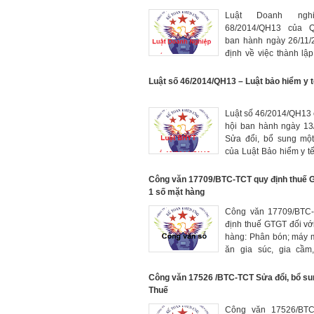
Luật Doanh nghi
68/2014/QH13 của Qu
ban hành ngày 26/11
định về việc thành lập
quản lý, hoạt động có 
của doanh nghiệp.
Luật số 46/2014/QH13 – Luật bảo hiểm y t
Luật số 46/2014/QH13 
hội ban hành ngày 13
Sửa đổi, bổ sung một
của Luật Bảo hiểm y tế
từ ngày 01/01/2015
Công văn 17709/BTC-TCT quy định thuế G
1 số mặt hàng
Công văn 17709/BTC
định thuế GTGT đối vớ
hàng: Phân bón; máy 
ăn gia súc, gia cầm,
chuyên dùng phục vụ
xuất nông nghiệp
Công văn 17526 /BTC-TCT Sửa đổi, bổ su
Thuế
Công văn 17526/BTC