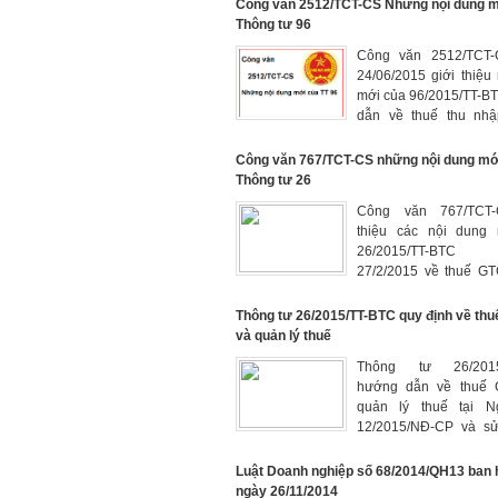
BTC, 26/2015/TT-BTC
Công văn 2512/TCT-CS Những nội dung m
Thông tư 96
Công văn 2512/TCT-
24/06/2015 giới thiệu
mới của 96/2015/TT-B
dẫn về thuế thu nh
nghiệp
Công văn 767/TCT-CS những nội dung mớ
Thông tư 26
Công văn 767/TCT-C
thiệu các nội dung 
26/2015/TT-BT
27/2/2015 về thuế GT
lý thuế và hóa đơn.
Thông tư 26/2015/TT-BTC quy định về thu
và quản lý thuế
Thông tư 26/2015
hướng dẫn về thuế
quản lý thuế tại Ng
12/2015/NĐ-CP và sử 
sung 1 số điều T
39/2014/TT-BTC
Luật Doanh nghiệp số 68/2014/QH13 ban 
ngày 26/11/2014