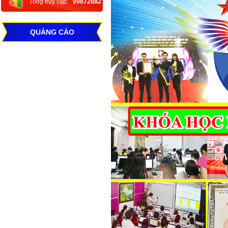
Tổng truy cập:
99872882
QUẢNG CÁO