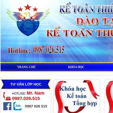
TRANG CHỦ
KHÓA HỌC
TƯ VẤN LỚP HỌC
Mr. Nam
HOTLINE:
0987.026.515
0987 026 515