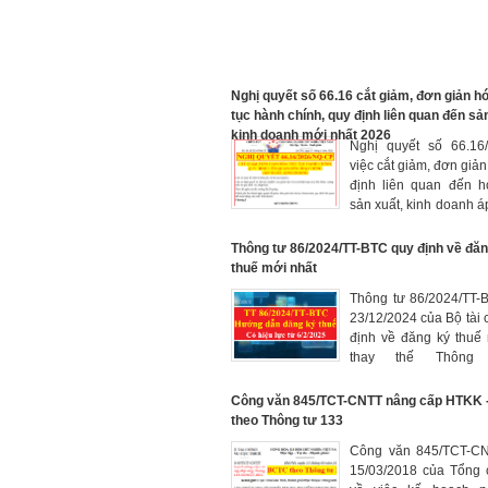
Nghị quyết số 66.16 cắt giảm, đơn giản h
tục hành chính, quy định liên quan đến sả
kinh doanh mới nhất 2026
Nghị quyết số 66.16
việc cắt giảm, đơn giản
định liên quan đến h
sản xuất, kinh doanh á
ngày 15 tháng 4 năm 
hết ngày 28 tháng 02 
Thông tư 86/2024/TT-BTC quy định về đăn
thuế mới nhất
Thông tư 86/2024/TT-
23/12/2024 của Bộ tài 
định về đăng ký thuế
thay thế Thông
105/2020/TT-BTC, có hi
ngày 6/2/2025
Công văn 845/TCT-CNTT nâng cấp HTKK 
theo Thông tư 133
Công văn 845/TCT-C
15/03/2018 của Tổng 