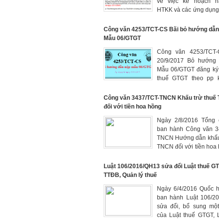
về việc kế hoạch n
HTKK và các ứng dụng
mẫu Báo cáo tài ch
Thông tư 133/2016/TT
Công văn 4253/TCT-CS Bãi bỏ hướng dẫn
Mẫu 06/GTGT
Công văn 4253/TCT-
20/9/2017 Bỏ hướng
Mẫu 06/GTGT đăng ký
thuế GTGT theo pp k
như vậy không phải 
06/GTGT từ ngày 5/11
Công văn 3437/TCT-TNCN Khấu trừ thuế
đối với tiền hoa hồng
Ngày 2/8/2016 Tổng 
ban hành Công văn 3
TNCN Hướng dẫn khấu 
TNCN đối với tiền hoa 
lao trả cho cá nhân
Luật 106/2016/QH13 sửa đổi Luật thuế GT
TTĐB, Quản lý thuế
Ngày 6/4/2016 Quốc h
ban hành Luật 106/2
sửa đổi, bổ sung một
của Luật thuế GTGT, 