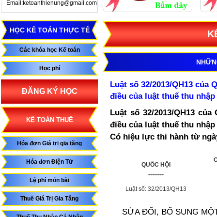
Email:ketoanthienung@gmail.com
HỌC KẾ TOÁN THỰC TẾ
K
Các khóa học Kế toán
NHỮN
Học phí
Luật số 32/2013/QH13 của Q
ĐĂNG KÝ HỌC
điều của luật thuế thu nhậ
Luật số 32/2013/QH13 của 
KẾ TOÁN THUẾ
điều của luật thuế thu nhậ
Có hiệu lực thi hành từ ngà
Hóa đơn Giá trị gia tăng
C
Hóa đơn Điện Tử
QUỐC HỘI
--------
Lệ phí môn bài
Luật số: 32/2013/QH13
Thuế Giá Trị Gia Tăng
SỬA ĐỔI, BỔ SUNG MỘ