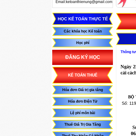
Email:ketoanthienung@gmail.com
HỌC KẾ TOÁN THỰC TẾ
Các khóa học Kế toán
Học phí
Thông tư
ĐĂNG KÝ HỌC
Ngày 2
cải các
KẾ TOÁN THUẾ
Hóa đơn Giá trị gia tăng
BỘ 
Hóa đơn Điện Tử
Số: 11
Lệ phí môn bài
Thuế Giá Trị Gia Tăng
S
06