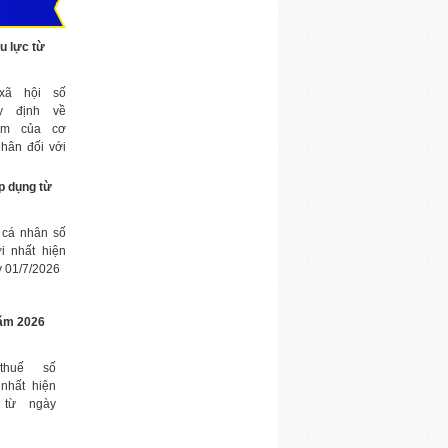
u lực từ
xã hội số
y định về
iệm của cơ
nhân đối với
c hiện bhxh;
hội; đăng ký
p dụng từ
ý thu, đóng
 chính sách
 cá nhân số
nguyện; quỹ
i nhất hiện
hưu trí bổ
y 01/7/2026
cáo và xử lý
nhà nước về
ừ 01/7/2025
năm 2026
thuế số
nhất hiện
 từ ngày