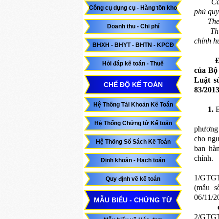
Că
Công cụ dụng cụ - Hàng tồn kho
phủ quy
The
Doanh thu - Chi phí
Th
chính h
BHXH - BHYT - BHTN - KPCĐ
Đ
Hỏi đáp kế toán - Thuế
của Bộ
Luật s
CHẾ ĐỘ KẾ TOÁN
83/201
Hệ Thống Tải Khoản Kế Toán
1.
B
a
Hệ Thống Chứng từ Kế toán
phương 
cho ngư
Hệ Thống Sổ Sách Kế Toán
ban hà
chính.
Định khoản - Hạch toán
1/GTGT)
Quy định về kế toán
(mẫu s
06/11/2
MẪU BIỂU - CHỨNG TỪ
2/GTGT)