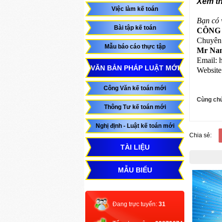
Xem t
Việc làm kế toán
Bạn có 
Bài tập kế toán
CÔNG 
Chuyên 
Mẫu báo cáo thực tập
Mr Nam
Email:
VĂN BẢN PHÁP LUẬT MỚI
Website
Công Văn kế toán mới
Cùng chủ
Thông Tư kế toán mới
Nghị định - Luật kế toán mới
Chia sẻ:
TÀI LIỆU
MẪU BIỂU
Đang trực tuyến:
31