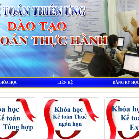
KHÓA HỌC
LIÊN HỆ
ĐĂNG KÝ HỌ