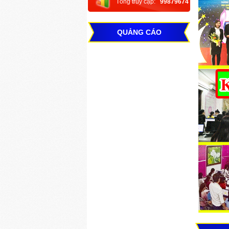
Tổng truy cập:
99879674
QUẢNG CÁO