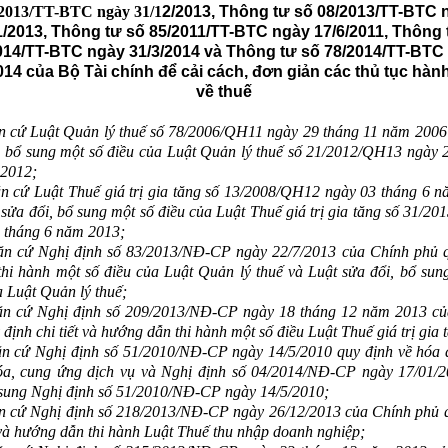
2013/TT-BTC ngày 31/1
2/2013, Thông tư số 08/2013/TT-BTC 
1/2013, T
hông tư số 85/2011/TT-BTC ngày 17/6/2011,­­ Thông 
014/TT-BTC ngày 31/3/2014 và Thông tư số 78/2014/TT-BTC
014 của Bộ Tài chính để cải cách, đơn giản các thủ tục hàn
về thuế
 Luật Quản lý thuế số 78/2006/QH11 ngày 29 tháng 11 năm 2006 
,
bổ sung một số đi
ều của Luật
Quản lý thuế số
21/2012/QH13
ngày 2
 20
12
;
n cứ Luật Thuế giá trị gia tăng số 13/2008/QH12 ngày 03 tháng 6 
 sửa đổi, bổ sung một số điều của Luật Thuế giá trị gia tăng số 31/2
 tháng 6 năm 2013;
n cứ Nghị định số 83/2013/NĐ-CP ngày 22/7/2013 của Chính phủ 
t thi hành một số điều của Luật Quản lý thuế và Luật sửa đổi, bổ sun
a Luật Quản lý thuế;
n cứ Nghị định số 209/2013/NĐ-CP ngày 18 tháng 12 năm 2013 củ
định chi tiết và hướng dẫn thi hành một số điều Luật Thuế giá trị gia 
n cứ Nghị định số 51/2010/NĐ-CP ngày 14/5/2010 quy định về hóa
a, cung ứng dịch vụ và Nghị định số 04/2014/NĐ-CP ngày 17/01/
 sung Nghị định số 51/2010/NĐ-CP ngày 14/5/2010;
n cứ Nghị định số 218/2013/NĐ-CP ngày 26/12/2013 của Chính phủ 
t và hướng dẫn thi hành Luật Thuế thu nhập doanh nghiệp;