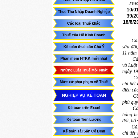
Thuế Thu Nhập Cá Nhân
219/
10/0
Thuế Thu Nhập Doanh Nghiệp
39/2
18/6/2
Các loại Thuế khác
Thuế của Hộ Kinh Doanh
Căn cứ
sửa đ
ổi
Kế toán thuế cần Chú Ý
11 năm
Phần mềm HTKK mới nhất
Că
và Luật
Những Luật Thuế Mới Nhất
ngày 19
Că
Mức xử phạt phạm về Thuế
chi tiế
điều củ
NGHIỆP VỤ KẾ TOÁN
Că
phủ quy 
Kế toán trên Excel
Că
hàng hó
Kế toán Tiền Lương
đổi, bổ
Că
Kế toán Tài Sản Cố Định
chi tiế