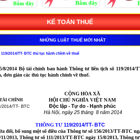
KẾ TOÁN THUẾ
NHỮNG LUẬT THUẾ MỚI NHẤT
 119/2014/TT- BTC thủ tục hành chính về thuế
5/8/2014 Bộ tài chính ban hành Thông tư liên tịch số 119/2014/
h, đơn giản các thủ tục hành chính về thuế.
CỘNG HÒA XÃ
HỘI CHỦ NGHĨA VIỆT NAM
TÀI CHÍNH
Độc lập - Tự do - Hạnh phúc
9/2014/TT- BTC
Hà Nội, ngày 25 tháng 8 năm 2014
THÔNG TƯ
119/2014/TT- BTC
ửa đổi, bổ sung một số điều của Thông tư số 156/2013/TT-BTC ng
/11/2013, Thông tư số 111/2013/TT-BTC ngày 15/8/2013, Thông tư