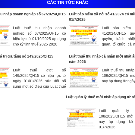
CÁC TIN TỨC KHÁC
thu nhập doanh nghiệp số 67/2025/QH15
Luật bảo hiểm xã hội số 41/2024 có hiệ
01/7/2025
Luật thuế thu nhập doanh
Luật bảo hiểm 
nghiệp số 67/2025/QH15 có
41/2024/QH15 qu
hiệu lực từ 01/10/2025 áp dụng
quyền, trách nh
cho kỳ tính thuế 2025 2026
quan, tổ chức, cá 
bhxh và tổ chức thự
trợ cấp hưu trí xã 
iá trị gia tăng số 149/2025/QH15
Luật thuế thu nhập cá nhân mới nhất á
tham gia và quản l
năm 2026
BHXH; các chế độ,
Luật thuế gtgt số
Luật thuế thu nhập
BHXH bắt buộc, tự 
149/2025/QH15 có hiệu lực từ
109/2025/QH15 mớ
BHXH; bảo hiểm 
ngày 01/01/2026 sửa đổi bổ
nay áp dụng từ ngà
sung; khiếu nại, tố 
sung một số điều của Luật thuế
vi phạm, quản lý 
giá trị gia tăng số 48/2024/QH15
BHXH có hiệu lực t
Luật quản lý thuế mới nhất áp dụng từ 
(còn hiệu lực)
Luật quản lý 
108/2025/QH15 mới 
nay áp dụng kể
01/7/2026