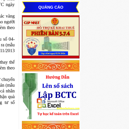
TC ngày
QUẢNG CÁO
tác vàng
ho người
kèm theo
u số 04-
 ra (mẫu
11/2013
thay thế
kèm theo
ừ chuyển
sản (mẫu
 cá nhân
nhận quà
g tư số