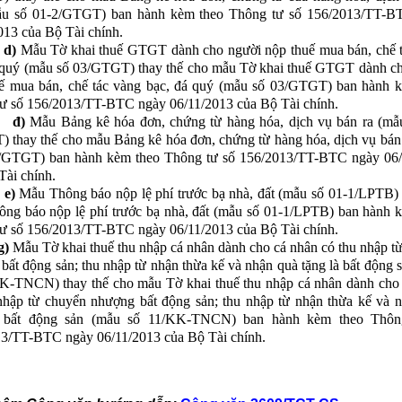
ẫu số 01-2/GTGT) ban hành kèm theo Thông tư số 156/2013/TT-B
013 của Bộ Tài chính.
d)
Mẫu Tờ khai thuế GTGT dành cho người nộp thuế mua bán, chế 
 quý (mẫu số 03/GTGT) thay thế cho mẫu Tờ khai thuế GTGT dành c
ế mua bán, chế tác vàng bạc, đá quý (mẫu số 03/GTGT) ban hành 
ư số 156/2013/TT-BTC ngày 06/11/2013 của Bộ Tài chính.
đ)
Mẫu Bảng kê hóa đơn, chứng từ hàng hóa, dịch vụ bán ra (mẫ
 thay thế cho mẫu Bảng kê hóa đơn, chứng từ hàng hóa, dịch vụ bán
1/GTGT) ban hành kèm theo Thông tư số 156/2013/TT-BTC ngày 06/
Tài chính.
e)
Mẫu Thông báo nộp lệ phí trước bạ nhà, đất (mẫu số 01-1/LPTB) 
ng báo nộp lệ phí trước bạ nhà, đất (mẫu số 01-1/LPTB) ban hành 
ư số 156/2013/TT-BTC ngày 06/11/2013 của Bộ Tài chính.
g)
Mẫu Tờ khai thuế thu nhập cá nhân dành cho cá nhân có thu nhập t
bất động sản; thu nhập từ nhận thừa kế và nhận quà tặng là bất động 
K-TNCN) thay thế cho mẫu Tờ khai thuế thu nhập cá nhân dành cho
nhập từ chuyển nhượng bất động sản; thu nhập từ nhận thừa kế và 
à bất động sản (mẫu số 11/KK-TNCN) ban hành kèm theo Thôn
3/TT-BTC ngày 06/11/2013 của Bộ Tài chính.