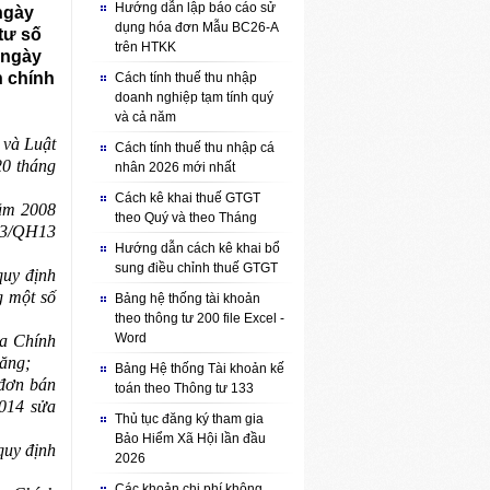
Hướng dẫn lập báo cáo sử
ngày
dụng hóa đơn Mẫu BC26-A
tư số
trên HTKK
 ngày
h chính
Cách tính thuế thu nhập
doanh nghiệp tạm tính quý
và cả năm
và Luật
Cách tính thuế thu nhập cá
0 tháng
nhân 2026 mới nhất
Cách kê khai thuế GTGT
năm 2008
theo Quý và theo Tháng
013/QH13
Hướng dẫn cách kê khai bổ
sung điều chỉnh thuế GTGT
quy định
g một số
Bảng hệ thống tài khoản
theo thông tư 200 file Excel -
Word
a Chính
tăng;
Bảng Hệ thống Tài khoản kế
 đơn bán
toán theo Thông tư 133
2014 sửa
Thủ tục đăng ký tham gia
Bảo Hiểm Xã Hội lần đầu
quy định
2026
Các khoản chi phí không