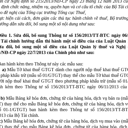
n cứ Nghị định số 215/2013/NĐ-CP ngày 23 tháng 12 năm 2013 củ
 định chức năng, nhiệm vụ, quyền hạn và cơ cấu tổ chức của Bộ Tài c
o đề nghị của Tổng cục trưởng Tổng cục Thuế,
ực hiện cải cách, đơn giản các thủ tục hành chính về thuế, Bộ trưởn
ướng dẫn sửa đổi, bổ sung một số nội dung
như sau:
iều 1. Sửa đổi, bổ sung Thông tư số 156/2013/TT-BTC ngày 06/
 Tài chính hướng dẫn thi hành một số điều của của Luật Quản l
ửa đổi, bổ sung một số điều của Luật Quản lý thuế và Nghị 
3/NĐ-CP ngày 22/7/2013 của Chính phủ như sau:
an hành kèm theo Thông tư này các mẫu sau:
)
Mẫu Tờ khai thuế GTGT dành cho người nộp thuế khai thuế GT
pháp khấu trừ (mẫu số 01/GTGT) thay thế cho mẫu Tờ khai thuế G
ời nộp thuế khai thuế GTGT theo phương pháp khấu trừ (mẫu số 
nh kèm theo Thông tư số 156/2013/TT-BTC ngày 06/11/2013 của
b)
Mẫu Bảng kê hóa đơn, chứng từ của hàng hóa, dịch vụ bán ra (mẫ
 thay thế cho mẫu Bảng kê hóa đơn, chứng từ của hàng hóa, dịch v
ố 01-1/GTGT) ban hành kèm theo Thông tư số 156/2013/TT-B
013 của Bộ Tài chính.
c)
Mẫu Bảng kê hóa đơn, chứng từ của hàng hóa, dịch vụ mua vào (mẫ
 thay thế cho mẫu Bảng kê hóa đơn, chứng từ của hàng hóa, dịc