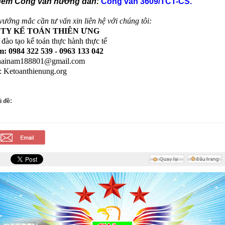
hêm Công văn hướng dẫn:
Công văn 3609/TCT-CS
.
vướng mắc cần tư vấn xin liên hệ với chúng tôi:
TY KẾ TOÁN THIÊN ƯNG
đào tạo kế toán thực hành thực tế
: 0984 322 539 - 0963 133 042
 hainam188801@gmail.com
: Ketoanthienung.org
 đề: