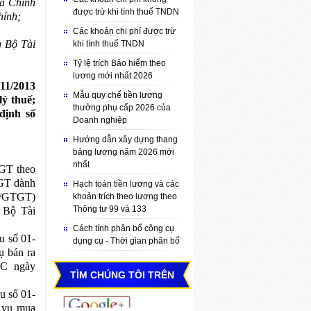
a Chính
được trừ khi tính thuế TNDN
hính;
Các khoản chi phí được trừ
g Bộ Tài
khi tính thuế TNDN
Tỷ lệ trích Bảo hiểm theo
lương mới nhất 2026
11/2013
Mẫu quy chế tiền lương
ý thuế;
thưởng phụ cấp 2026 của
định số
Doanh nghiệp
Hướng dẫn xây dựng thang
bảng lương năm 2026 mới
nhất
GT theo
TGT dành
Hạch toán tiền lương và các
01/GTGT)
khoản trích theo lương theo
Thông tư 99 và 133
 Bộ Tài
Cách tính phân bổ công cụ
u số 01-
dụng cụ - Thời gian phân bổ
ụ bán ra
TC ngày
TÌM CHÚNG TÔI TRÊN
u số 01-
h vụ mua