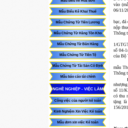
Mẫu biểu về Hóa đơn
vào (m
06/11/2
Mẫu Biểu Kê Khai Thuế
bạc, đá
Mẫu Chứng Từ Tiền Lương
nộp thu
Thông t
Mẫu Chứng Từ Hàng Tồn Kho
Mẫu Chứng Từ Bán Hàng
1/GTGT)
số 04-
Mẫu Chứng Từ Tiền Tệ
của Bộ 
Mẫu Chứng Từ Tài Sản Cố Định
mẫu Thô
Thông t
Mẫu báo cáo tài chính
nhượng 
NGHỀ NGHIỆP - VIỆC LÀM
số 11/K
có thu 
Công việc của người kế toán
tặng l
156/201
Kinh Nghiệm Xin Việc Kế toán
Mẫu đơn xin việc Kế toán