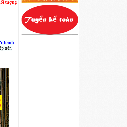
đối tượng
ực hành
ếp trên