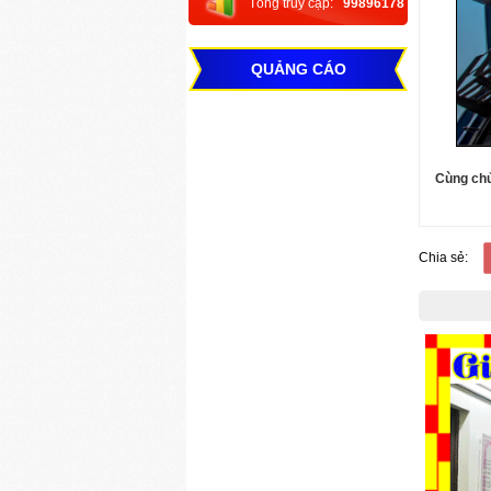
Tổng truy cập:
99896178
QUẢNG CÁO
Cùng ch
Chia sẻ: