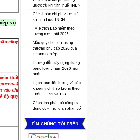
được trừ khi tính thuế TNDN
Các khoản chi phí được trừ
khi tính thuế TNDN
hiệp vụ
Tỷ lệ trích Bảo hiểm theo
lương mới nhất 2026
nhân công
Mẫu quy chế tiền lương
thưởng phụ cấp 2026 của
Doanh nghiệp
Hướng dẫn xây dựng thang
bảng lương năm 2026 mới
nhất
hiểm thất
Hạch toán tiền lương và các
guyện...)
khoản trích theo lương theo
h vào chi
Thông tư 99 và 133
hế độ quy
Cách tính phân bổ công cụ
dụng cụ - Thời gian phân bổ
TÌM CHÚNG TÔI TRÊN