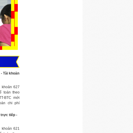
 - Tài khoản
i khoản 627
ế toán theo
/TT-BTC mới
oán chi phí
 kinh doanh
phân xưởng,
trực tiếp -
 trường,...
 sản phẩm,
i khoản 621