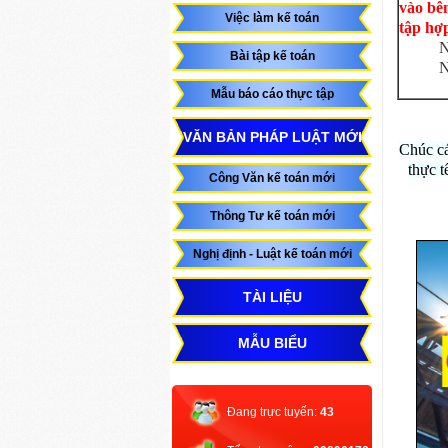
vào bê
Việc làm kế toán
tập hợp
N
Bài tập kế toán
N
Mẫu báo cáo thực tập
VĂN BẢN PHÁP LUẬT MỚI
Chúc cá
thực t
Công Văn kế toán mới
Thông Tư kế toán mới
Nghị định - Luật kế toán mới
TÀI LIỆU
MẪU BIỂU
Đang trực tuyến:
43