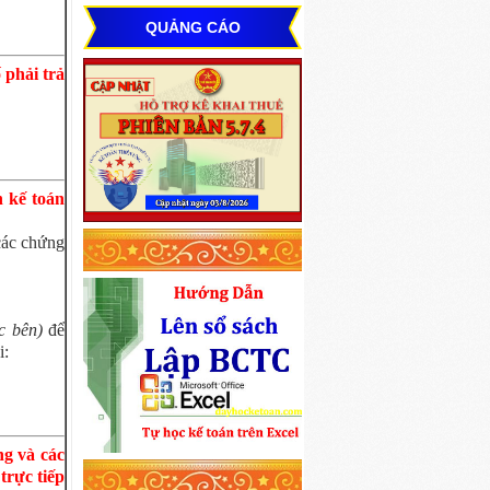
QUẢNG CÁO
 phải trả
 kế toán
các chứng
ác bên)
để
i:
ng và các
trực tiếp