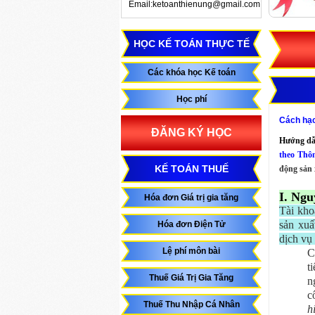
Email:ketoanthienung@gmail.com
HỌC KẾ TOÁN THỰC TẾ
Các khóa học Kế toán
Học phí
Cách hạc
ĐĂNG KÝ HỌC
Hướng dẫ
theo Thô
KẾ TOÁN THUẾ
động sản 
I. Ngu
Hóa đơn Giá trị gia tăng
Tài kho
sản xuấ
Hóa đơn Điện Tử
dịch vụ
Lệ phí môn bài
C
t
Thuế Giá Trị Gia Tăng
n
c
Thuế Thu Nhập Cá Nhân
h