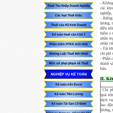
- Không
Thuế Thu Nhập Doanh Nghiệp
các kho
nghiệp,
Các loại Thuế khác
- Riêng
lương, 
Thuế của Hộ Kinh Doanh
điều kh
hiểm y 
Kế toán thuế cần Chú Ý
nhân tr
nhân vi
Phần mềm HTKK mới nhất
- Tài k
chi phí 
Những Luật Thuế Mới Nhất
- Phần 
thành s
Mức xử phạt phạm về Thuế
bán.
NGHIỆP VỤ KẾ TOÁN
II. Kế
Kế toán trên Excel
Chi ph
Kế toán Tiền Lương
quá trì
dịch vụ
Kế toán Tài Sản Cố Định
lao độ
lương, 