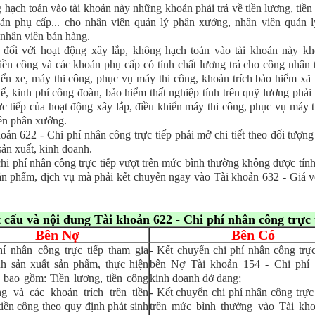
 hạch toán vào tài khoản này những khoản phải trả về tiền lương, tiền
ản phụ cấp... cho nhân viên quản lý phân xưởng, nhân viên quản 
 nhân viên bán hàng.
 đối với hoạt động xây lắp, không hạch toán vào tài khoản này kh
tiền công và các khoản phụ cấp có tính chất lương trả cho công nhân t
iển xe, máy thi công, phục vụ máy thi công, khoản trích bảo hiểm xã 
tế, kinh phí công đoàn, bảo hiểm thất nghiệp tính trên quỹ lương phải 
ực tiếp của hoạt động xây lắp, điều khiển máy thi công, phục vụ máy t
ên phân xưởng.
hoản 622 - Chi phí nhân công trực tiếp phải mở chi tiết theo đối tượng
sản xuất, kinh doanh.
chi phí nhân công trực tiếp vượt trên mức bình thường không được tính
ản phẩm, dịch vụ mà phải kết chuyển ngay vào Tài khoản 632 - Giá 
t cấu và nội dung Tài khoản
622 - Chi phí nhân công trực 
Bên Nợ
Bên Có
í nhân công trực tiếp tham gia
- Kết chuyển chi phí nhân công trực
nh sản xuất sản phẩm, thực hiện
bên Nợ Tài khoản 154 - Chi phí 
 bao gồm: Tiền lương, tiền công
kinh doanh dở dang;
ng và các khoản trích trên tiền
- Kết chuyển chi phí nhân công trực
tiền công theo quy định phát sinh
trên mức bình thường vào Tài kh