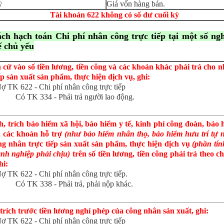
ỳ
Giá vốn hàng bán.
Tài khoản 622 không có số dư cuối kỳ
ách hạch toán
Chi phí nhân công trực tiếp
tại một số ng
ế chủ yếu
 cứ vào số tiền lương, tiền công và các khoản khác phải trả cho 
ếp sản xuất sản phẩm, thực hiện dịch vụ, ghi:
ợ TK 622 - Chi phí nhân công trực tiếp
Có TK 334 - Phải trả người lao động.
, trích bảo hiểm xã hội, bảo hiểm y tế, kinh phí công đoàn, bảo 
, các khoản hỗ trợ
(như bảo hiểm nhân thọ, bảo hiểm hưu trí tự n
ng nhân trực tiếp sản xuất sản phẩm, thực hiện dịch vụ
(phần tín
nh nghiệp phải chịu)
trên số tiền lương, tiền công phải trả theo c
hi:
ợ TK 622 - Chi phí nhân công trực tiếp.
Có TK 338 - Phải trả, phải nộp khác.
trích trước tiền lương nghỉ phép của công nhân sản xuất, ghi:
ợ TK 622 - Chi phí nhân công trực tiếp