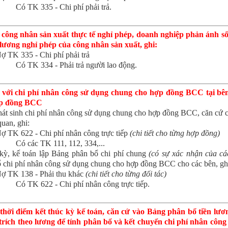
Có TK 335 - Chi phí phải trả.
 công nhân sản xuất thực tế nghỉ phép, doanh nghiệp phản ánh số
 lương nghỉ phép của công nhân sản xuất, ghi:
ợ TK 335 - Chi phí phải trả
Có TK 334 - Phải trả người lao động.
 với chi phí nhân công sử dụng chung cho hợp đồng BCC tại bên
ợp đồng BCC
hát sinh chi phí nhân công sử dụng chung cho hợp đồng BCC, căn cứ 
quan, ghi:
ợ TK 622 - Chi phí nhân công trực tiếp
(chi tiết cho từng hợp đồng)
Có các TK 111, 112, 334,...
kỳ, kế toán lập Bảng phân bổ chi phí chung
(có sự xác nhận của c
 chi phí nhân công sử dụng chung cho hợp đồng BCC cho các bên, gh
ợ TK 138 - Phải thu khác
(chi tiết cho từng đối tác)
Có TK 622 - Chi phí nhân công trực tiếp.
 thời điểm kết thúc kỳ kế toán, căn cứ vào Bảng phân bổ tiền lươ
rích theo lương để tính phân bổ và kết chuyển chi phí nhân công 