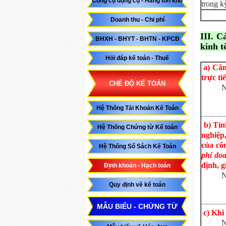
Công cụ dụng cụ - Hàng tồn kho
trong k
Doanh thu - Chi phí
III. C
BHXH - BHYT - BHTN - KPCĐ
kinh t
Hỏi đáp kế toán - Thuế
a) Căn
trực ti
CHẾ ĐỘ KẾ TOÁN
N
Hệ Thống Tải Khoản Kế Toán
b) Tính
Hệ Thống Chứng từ Kế toán
nghiệp
của cô
Hệ Thống Sổ Sách Kế Toán
phí doa
định, g
Định khoản - Hạch toán
N
Quy định về kế toán
MẪU BIỂU - CHỨNG TỪ
c) Khi 
N