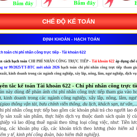
CHẾ ĐỘ KẾ TOÁN
ĐỊNH KHOẢN - HẠCH TOÁN
h toán chi phí nhân công trực tiếp - Tài khoản 622
n cách hạch toán
CHI PHÍ NHÂN CÔNG TRỰC TIẾP
-
Tài khoản 622
áp dụng chế 
ng tư 99/2025/TT-BTC mới nhất 2026
hạch toán chi phí nhân công trực tiếp tham gi
xuất, kinh doanh trong các ngành công nghiệp, xây lắp, nông, lâm, ngư nghiệp, dịch vụ
yên tắc kế toán Tài khoản 622 - Chi phí nhân công trực ti
ản này dùng để phản ánh chi phí nhân công trực tiếp tham gia vào h
t, kinh doanh trong các ngành công nghiệp, xây lắp, nông, lâm, ngư
(giao thông vận tải, bưu chính viễn thông, du lịch, khách sạn, tư vấn,...
hi phí nhân công trực tiếp bao gồm các khoản phải trả cho người lao đ
iếp sản xuất sản phẩm, thực hiện dịch vụ thuộc danh sách quản lý c
ghiệp và lao động thuê ngoài theo từng loại công việc, như: Tiền lươ
ông, các khoản phụ cấp, các khoản trích theo lương
(bảo hiểm xã 
iểm y tế, kinh phí công đoàn, bảo hiểm thất nghiệp).