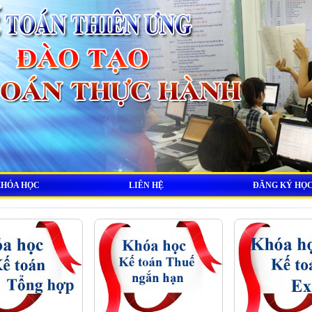
KHÓA HỌC
LIÊN HỆ
ĐĂNG KÝ HỌ