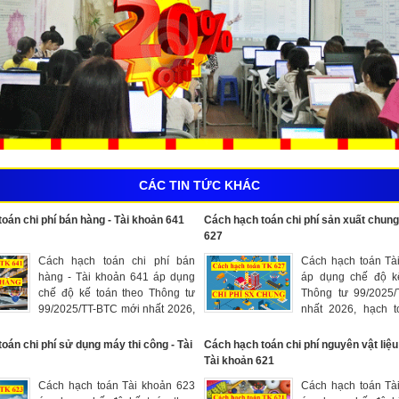
CÁC TIN TỨC KHÁC
oán chi phí bán hàng - Tài khoản 641
Cách hạch toán chi phí sản xuất chung
627
Cách hạch toán chi phí bán
Cách hạch toán Tà
hàng - Tài khoản 641 áp dụng
áp dụng chế độ k
chế độ kế toán theo Thông tư
Thông tư 99/2025
99/2025/TT-BTC mới nhất 2026,
nhất 2026, hạch t
hạch toán các chi phí thực tế
phục vụ sản xuất,
phát sinh trong quá trình bán
chung phát sinh ở 
oán chi phí sử dụng máy thi công - Tài
Cách hạch toán chi phí nguyên vật liệu 
sản phẩm, hàng hóa, cung cấp
bộ phận, đội, công
Tài khoản 621
dịch vụ
phục vụ sản xuất
Cách hạch toán Tài khoản 623
Cách hạch toán Tà
thực hiện dịch vụ