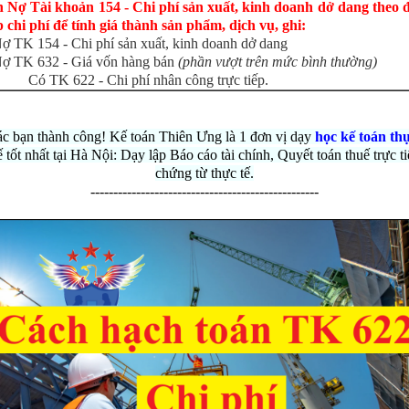
n Nợ Tài khoản 154 - Chi phí sản xuất, kinh doanh dở dang theo 
 chi phí để tính giá thành sản phẩm, dịch vụ, ghi:
ợ TK 154 - Chi phí sản xuất, kinh doanh dở dang
ợ TK 632 - Giá vốn hàng bán
(phần vượt trên mức bình thường)
Có TK 622 - Chi phí nhân công trực tiếp.
c bạn thành công! Kế toán Thiên Ưng là 1 đơn vị dạy
học kế toán th
ế tốt nhất tại Hà Nội: Dạy lập Báo cáo tài chính, Quyết toán thuế trực ti
chứng từ thực tế.
--------------------------------------------------