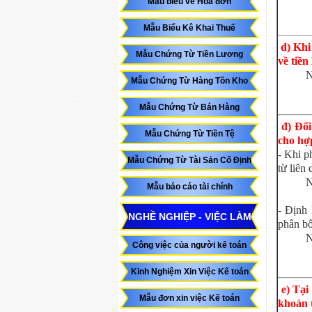
Mẫu biểu về Hóa đơn
Mẫu Biểu Kê Khai Thuế
d) Khi
Mẫu Chứng Từ Tiền Lương
về tiền
N
Mẫu Chứng Từ Hàng Tồn Kho
Mẫu Chứng Từ Bán Hàng
đ) Đối
Mẫu Chứng Từ Tiền Tệ
cho h
- Khi p
Mẫu Chứng Từ Tài Sản Cố Định
từ liên 
N
Mẫu báo cáo tài chính
- Định 
NGHỀ NGHIỆP - VIỆC LÀM
phân bổ
N
Công việc của người kế toán
Kinh Nghiệm Xin Việc Kế toán
e) Tại
Mẫu đơn xin việc Kế toán
khoản t