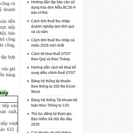
Hướng dẫn lập báo cáo sử
 công và
dụng hóa đơn Mẫu BC26-A
lý doanh
trên HTKK
oản tiền
Cách tính thuế thu nhập
doanh nghiệp tạm tính quý
rực tiếp
và cả năm
hội, bảo
trả công
Cách tính thuế thu nhập cá
hi công,
nhân 2026 mới nhất
Cách kê khai thuế GTGT
 tập hợp
theo Quý và theo Tháng
Hướng dẫn cách kê khai bổ
 vào giá
sung điều chỉnh thuế GTGT
vốn hàng
Bảng hệ thống tài khoản
theo thông tư 200 file Excel -
tiếp
Word
Bảng Hệ thống Tài khoản kế
 tiếp vào
toán theo Thông tư 133
sản xuất,
Thủ tục đăng ký tham gia
Bảo Hiểm Xã Hội lần đầu
 tiếp vượt
2026
oản 632 -
Các khoản chi phí không