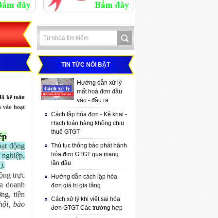
TIN TỨC NỔI BẬT
Hướng dẫn xử lý
mất hoá đơn đầu
độ kế toán
vào - đầu ra
a vào hoạt
Cách lập hóa đơn - Kê khai -
Hạch toán hàng không chịu
thuế GTGT
ếp
oạt động
Thủ tục thông báo phát hành
hóa đơn GTGT qua mạng
 nghiệp,
lần đầu
).
ộng trực
Hướng dẫn cách lập hóa
ủa doanh
đơn giá trị gia tăng
ng, tiền
Cách xử lý khi viết sai hóa
hội, bảo
đơn GTGT Các trường hợp