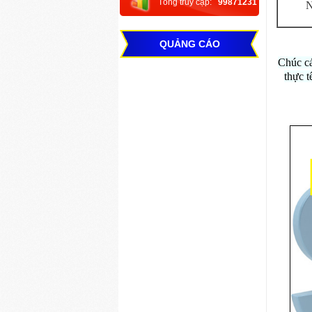
Tổng truy cập:
99871231
N
QUẢNG CÁO
Chúc cá
thực t