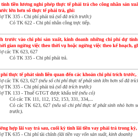
tính tiền lương nghỉ phép thực tế phải trả cho công nhân sản xuấ
rước lớn hơn số thực tế phải trả, ghi:
ợ TK 335 - Chi phí phải trả
(số đã trích trước)
Có TK 622 - Chi phí nhân công trực tiếp.
ch trước vào chi phí sản xuất, kinh doanh những chi phí dự tính
hời gian ngừng việc theo thời vụ hoặc ngừng việc theo kế hoạch, gh
ợ các TK 623, 627
Có TK 335 - Chi phí phải trả.
phí thực tế phát sinh liên quan đến các khoản chi phí trích trước, 
ợ các TK 623, 627
(nếu số chi phí thực tế phát sinh lớn hơn số đã tríc
ợ TK 335 - Chi phí phải trả
(số đã trích trước)
ợ TK 133 - Thuế GTGT được khấu trừ
(nếu có)
Có các TK 111, 112, 152, 153, 331, 334,...
Có các TK 623, 627
(nếu số chi phí thực tế phát sinh nhỏ hơn s
trước).
ng hợp lãi vay trả sau, cuối kỳ tính lãi tiền vay phải trả trong kỳ,
ợ TK 635 - Chi phí tài chính
(lãi tiền vay vốn sản xuất, kinh doanh)