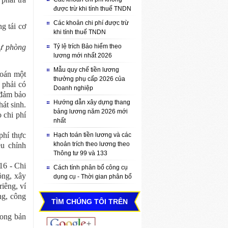
được trừ khi tính thuế TNDN
Các khoản chi phí được trừ
g tái cơ
khi tính thuế TNDN
Dự phòng
Tỷ lệ trích Bảo hiểm theo
lương mới nhất 2026
Mẫu quy chế tiền lương
toán một
thưởng phụ cấp 2026 của
 phải có
Doanh nghiệp
 đảm bảo
Hướng dẫn xây dựng thang
hát sinh.
bảng lương năm 2026 mới
 chi phí
nhất
phí thực
Hạch toán tiền lương và các
khoản trích theo lương theo
ều chỉnh
Thông tư 99 và 133
16 - Chi
Cách tính phân bổ công cụ
ông, xây
dụng cụ - Thời gian phân bổ
iêng, ví
ng, công
TÌM CHÚNG TÔI TRÊN
rong bản