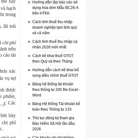
 thể xây
Hướng dẫn lập báo cáo sử
 và hạch
dụng hóa đơn Mẫu BC26-A
trên HTKK
hi trong
Cách tính thuế thu nhập
 lãi trái
doanh nghiệp tạm tính quý
và cả năm
Cách tính thuế thu nhập cá
 chi phí
nhân 2026 mới nhất
ánh trên
 cáo tài
Cách kê khai thuế GTGT
theo Quý và theo Tháng
Hướng dẫn cách kê khai bổ
chưa xác
sung điều chỉnh thuế GTGT
ĩa vụ nợ
Bảng hệ thống tài khoản
ịnh được
theo thông tư 200 file Excel -
Word
ản phẩm,
; Các
..)
Bảng Hệ thống Tài khoản kế
toán theo Thông tư 133
rình bày
Thủ tục đăng ký tham gia
 chi phí
Bảo Hiểm Xã Hội lần đầu
c.
2026
phải trả
Các khoản chi phí không