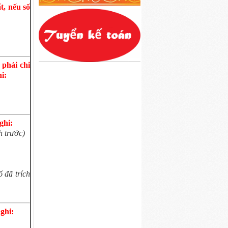
t, nếu số
 phải chi
i:
ghi:
h trước)
ố đã trích
 ghi: