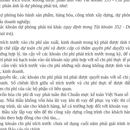
 phản ánh là dự phòng phải trả, như:
ự phòng bảo hành sản phẩm, hàng hóa, công trình xây dựng, dự phòn
ấu doanh nghiệp;
ác khoản dự phòng phải trả khác
(quy định trong Tài khoản 352 - 
hải trả).
 trích trước vào chi phí sản xuất, kinh doanh trong kỳ phải được tính 
ặt chẽ
(lập dự toán chi phí và được cấp có thẩm quyền phê duyệt)
và
ứng hợp lý, tin cậy về các khoản chi phí phải trích trước trong kỳ, để
hí phải trả hạch toán vào tài khoản này phù hợp với số chi phí thực tế p
cấm việc trích trước vào chi phí những nội dung không được tính vào
t, kinh doanh.
guyên tắc, các khoản chi phí phải trả phải được quyết toán với số chi 
 sinh. Số chênh lệch giữa số trích trước và chi phí thực tế được đi
ảm chi phí của các bộ phận có liên quan.
 vốn hóa chi phí đi vay phải tuân thủ Chuẩn mực kế toán Việt Nam số 
vay. Nhà thầu không vốn hóa lãi vay khi đi vay để phục vụ việc thi c
ng trình, tài sản cho khách hàng, kể cả trường hợp đối với khoản vay r
 thầu xây lắp vay tiền để thi công xây dựng công trình cho khách hà
tàu theo hợp đồng cho chủ tàu,...
g khoản chi phí trích trước chưa sử dụng cuối năm phải giải trình t
minh Báo cáo tài chính.