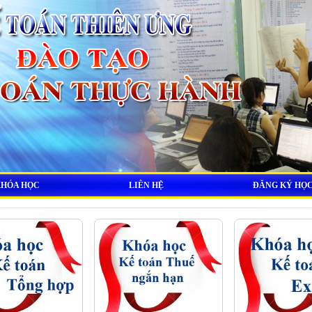
KHÓA HỌC
LIÊN HỆ
ĐĂNG KÝ HỌ