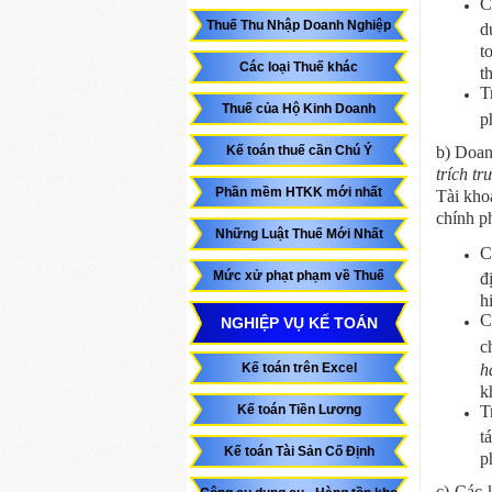
C
Thuế Thu Nhập Doanh Nghiệp
d
t
Các loại Thuế khác
t
T
Thuế của Hộ Kinh Doanh
p
Kế toán thuế cần Chú Ý
b) Doan
trích tr
Phần mềm HTKK mới nhất
Tài kho
chính p
Những Luật Thuế Mới Nhất
C
Mức xử phạt phạm về Thuế
đ
h
C
NGHIỆP VỤ KẾ TOÁN
c
Kế toán trên Excel
h
k
Kế toán Tiền Lương
T
t
Kế toán Tài Sản Cố Định
p
c) Các 