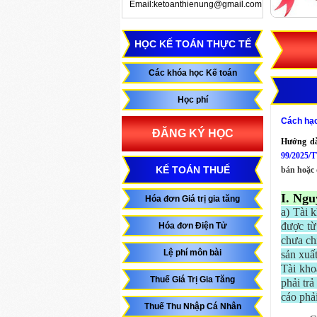
Email:ketoanthienung@gmail.com
HỌC KẾ TOÁN THỰC TẾ
Các khóa học Kế toán
Học phí
Cách hạch
ĐĂNG KÝ HỌC
Hướng dẫ
99/2025/
KẾ TOÁN THUẾ
bán hoặc 
I. Ngu
Hóa đơn Giá trị gia tăng
a) Tài 
được từ
Hóa đơn Điện Tử
chưa chi
Lệ phí môn bài
sản xuấ
Tài kho
Thuế Giá Trị Gia Tăng
phải tr
cáo phải
Thuế Thu Nhập Cá Nhân