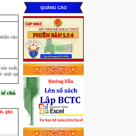
QUẢNG CÁO
 nhận vào
h
 sản xuất,
 sinh tại
 tế chủ
t, ghi: