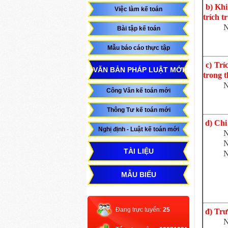
b) Khi 
Việc làm kế toán
trích t
N
Bài tập kế toán
Mẫu báo cáo thực tập
c) Trí
VĂN BẢN PHÁP LUẬT MỚI
trong t
N
Công Văn kế toán mới
Thông Tư kế toán mới
d) Chi 
Nghị định - Luật kế toán mới
N
N
TÀI LIỆU
N
MẪU BIỂU
Đang trực tuyến:
25
đ) Trườ
N