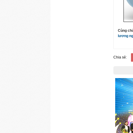
Cùng ch
lương ng
Chia sẻ: