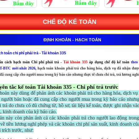
CHẾ ĐỘ KẾ TOÁN
ĐỊNH KHOẢN - HẠCH TOÁN
 toán chi phí phải trả - Tài khoản 335
n cách hạch toán Chi phí phải trả -
Tài khoản 335
áp dụng chế độ kế toán
theo
TT-BTC mới nhất 2026
,
hạch toán khoản phải trả cho hàng hóa, dịch vụ đã nhận đượ
đã cung cấp cho người mua trong kỳ báo cáo nhưng thực tế chưa chi trả, trả lương ngh
yên tắc kế toán Tài khoản 335 - Chi phí trả trước
khoản này dùng để phản ánh các khoản phải trả cho hàng hóa, dịch vụ
 người bán hoặc đã cung cấp cho người mua trong kỳ báo cáo nhưng
 trả do chưa có đủ chứng từ, hồ sơ, tài liệu kế toán, được ghi nhận và
t, kinh doanh của kỳ báo cáo.
ản này còn phản ánh cả các khoản phải trả cho người lao động tron
ả về tiền lương nghỉ phép và các khoản chi phí sản xuất, kinh doanh củ
 trích trước, như: