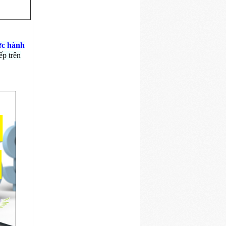
ực hành
ếp trên