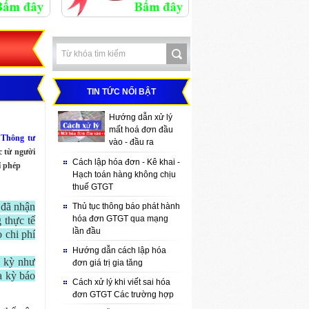
TIN TỨC NỔI BẬT
Hướng dẫn xử lý
mất hoá đơn đầu
 Thông tư
vào - đầu ra
c từ người
Cách lập hóa đơn - Kê khai -
ỉ phép
Hạch toán hàng không chịu
thuế GTGT
 đã nhận
Thủ tục thông báo phát hành
hóa đơn GTGT qua mạng
 thực tế
lần đầu
o chi phí
Hướng dẫn cách lập hóa
g kỳ như
đơn giá trị gia tăng
a kỳ báo
Cách xử lý khi viết sai hóa
đơn GTGT Các trường hợp