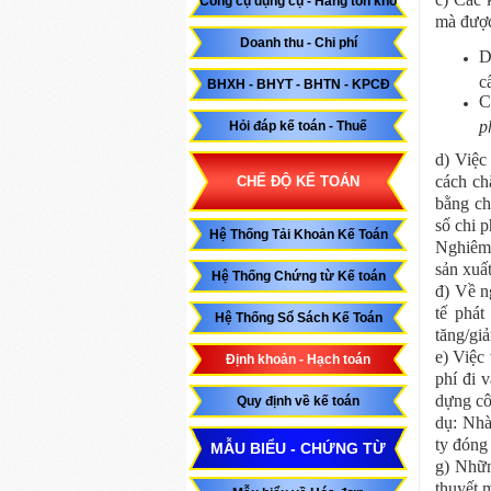
Công cụ dụng cụ - Hàng tồn kho
mà được
Doanh thu - Chi phí
D
c
BHXH - BHYT - BHTN - KPCĐ
C
p
Hỏi đáp kế toán - Thuế
d) Việc
cách ch
CHẾ ĐỘ KẾ TOÁN
bằng ch
số chi p
Hệ Thống Tải Khoản Kế Toán
Nghiêm 
sản xuấ
Hệ Thống Chứng từ Kế toán
đ) Về n
tế phát
Hệ Thống Sổ Sách Kế Toán
tăng/gi
e) Việc
Định khoản - Hạch toán
phí đi 
dựng cô
Quy định về kế toán
dụ: Nhà
ty đóng 
MẪU BIỂU - CHỨNG TỪ
g) Nhữn
thuyết 