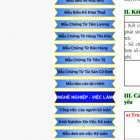
Mẫu biểu về Hóa đơn
II. Kế
Mẫu Biểu Kê Khai Thuế
Mẫu Chứng Từ Tiền Lương
- Kết c
phát si
Mẫu Chứng Từ Hàng Tồn Kho
trả;
- Số ch
Mẫu Chứng Từ Bán Hàng
hơn số 
phí.
Mẫu Chứng Từ Tiền Tệ
Mẫu Chứng Từ Tài Sản Cố Định
Mẫu báo cáo tài chính
III. C
NGHỀ NGHIỆP - VIỆC LÀM
yếu
Công việc của người kế toán
a) Tríc
N
Kinh Nghiệm Xin Việc Kế toán
Mẫu đơn xin việc Kế toán