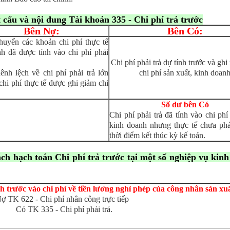
t cấu và nội dung Tài khoản
335 - Chi phí trả trước
Bên Nợ:
Bên Có:
huyển các khoản chi phí thực tế
nh đã được tính vào chi phí phải
Chi phí phải trả dự tính trước và ghi
ênh lệch về chi phí phải trả lớn
chi phí sản xuất, kinh doan
chi phí thực tế được ghi giảm chi
Số dư bên Có
Chi phí phải trả đã tính vào chi phí
kinh doanh nhưng thực tế chưa phát
thời điểm kết thúc kỳ kế toán.
ách hạch toán
Chi phí trả trước
tại một số nghiệp vụ kinh
h trước vào chi phí về tiền lương nghỉ phép của công nhân sản xuấ
ợ TK 622 - Chi phí nhân công trực tiếp
Có TK 335 - Chi phí phải trả.