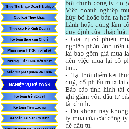
bởi chính công ty đó
(
Thuế Thu Nhập Doanh Nghiệp
Việc doanh nghiệp mu
hủy bỏ hoặc bán ra hoặ
Các loại Thuế khác
hành hoặc dùng làm cổ
Thuế của Hộ Kinh Doanh
quy định của pháp luật
- Giá trị cổ phiếu m
Kế toán thuế cần Chú Ý
nghiệp phản ánh trên t
Phần mềm HTKK mới nhất
lại bao gồm giá mua lại
đến việc mua lại cổ ph
Những Luật Thuế Mới Nhất
tin...
Mức xử phạt phạm về Thuế
- Tại thời điểm kết thúc
quỹ, cổ phiếu mua lại 
NGHIỆP VỤ KẾ TOÁN
Báo cáo tình hình tài
ghi giảm vốn đầu tư củ
Kế toán trên Excel
tài chính.
Kế toán Tiền Lương
- Tài khoản này không 
ty mua của các công ty
Kế toán Tài Sản Cố Định
để đầu tư.