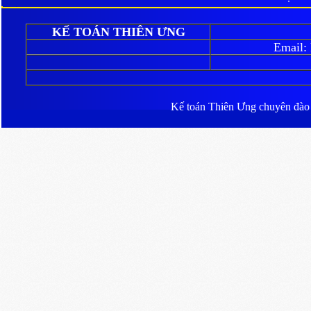
giữ đến ngày đáo hạn 
KẾ TOÁN THIÊN ƯNG
Email:
Kế toán Thiên Ưng
chuyên đào ta