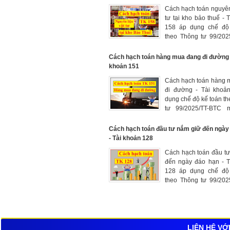
đi thuê
Cách hạch toán nguyên 
tư tại kho bảo thuế - 
158 áp dụng chế độ
theo Thông tư 99/202
mới nhất 2026, hạch 
giảm và số hiện có c
Cách hạch toán hàng mua đang đi đường 
liệu, vật tư nhập khẩu l
khoản 151
kho bảo thuế
Cách hạch toán hàng 
đi đường - Tài khoả
dụng chế độ kế toán t
tư 99/2025/TT-BTC 
2026, hạch toán các 
hóa, vật tư mua ngoài
Cách hạch toán đầu tư nắm giữ đến ngày
sở hữu của doanh
- Tài khoản 128
nhưng còn đang đi trê
Cách hạch toán đầu t
đến ngày đáo hạn - T
128 áp dụng chế độ
theo Thông tư 99/202
mới nhất 2026, hạch 
giảm các khoản tiền 
hạn tại ngân hàng, g
giá, trái phiếu, cổ phi
các khoản cho vay, đ
LIÊN HỆ VỚ