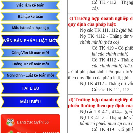
Có TK 4112 - Thặng
Việc làm kế toán
có).
Bài tập kế toán
c) Trường hợp doanh nghiệp đư
quy định của pháp luật:
Mẫu báo cáo thực tập
Nợ các TK 111, 112
(giá bá
Nợ TK 4112 - Thặng dư v
VĂN BẢN PHÁP LUẬT MỚI
chính mình) (nếu có)
Có TK 419 - Cổ phiế
Công Văn kế toán mới
lại của chính mình)
Có TK 4112 - Thặng
Thông Tư kế toán mới
của chính mình) (nếu 
- Chi phí phát sinh liên quan trự
Nghị định - Luật kế toán mới
theo quy định của pháp luật, ghi:
Nợ TK 4112 - Thặng dư vố
TÀI LIỆU
Có các TK 111, 112.
d) Trường hợp doanh nghiệp đư
MẪU BIỂU
phiếu thường theo quy định của
Nợ các TK 421, 414,...
(giá
Nợ TK 4112 - Thặng dư v
Đang trực tuyến:
55
hành cổ phiếu mua lại của 
Có TK 419 - Cổ phiế