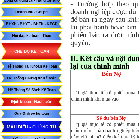
Công cụ dụng cụ - Hàng tồn kho
- Trường hợp theo qu
doanh nghiệp được dùn
Doanh thu - Chi phí
để bán ra ngay sau khi
BHXH - BHYT - BHTN - KPCĐ
tái phát hành hoặc làm
phiếu bán ra được tín
Hỏi đáp kế toán - Thuế
quyền.
CHẾ ĐỘ KẾ TOÁN
II. Kết cấu và nội d
lại của chính mình
Hệ Thống Tải Khoản Kế Toán
Bên Nợ
Hệ Thống Chứng từ Kế toán
Hệ Thống Sổ Sách Kế Toán
Trị giá thực tế cổ phiếu mua l
chính mình khi mua vào
Định khoản - Hạch toán
Quy định về kế toán
Số dư bên Nợ
Trị giá thực tế cổ phiếu mua l
MẪU BIỂU - CHỨNG TỪ
chính mình mà doanh nghiệp hiệ
nắm giữ tại thời điểm kết thúc kỳ 