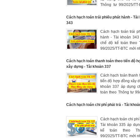
Thông tư 99/2025/TT
nhất 2026, hạch toán 
chênh lệch tạm thời 
Cách hạch toán trái phiếu phát hành - Tài
thuế phát sinh tron
343
thuế suất thuế thu n
Cách hạch toán trái p
hành
hành - Tài khoản 343
chế độ kế toán theo 
99/2025/TT-BTC mới n
hạch toán trái phiếu c
và tình hình thanh t
Cách hạch toán thanh toán theo tiến độ 
phiếu của doanh nghiệ
xây dựng - Tài khoản 337
Cách hạch toán thanh 
tiến độ hợp đồng xây d
khoản 337 áp dụng c
toán theo Thông tư 99
BTC mới nhất 2026, h
tiền khách hàng phải
Cách hạch toán chi phí phải trả - Tài khoả
tiến độ kế hoạch và số 
thu theo doanh thu t
Cách hạch toán chi phí 
với phần công việc
Tài khoản 335 áp dụn
thành do nhà thầu tự
kế toán theo Th
của hợp đồng xây 
99/2025/TT-BTC mới n
dang