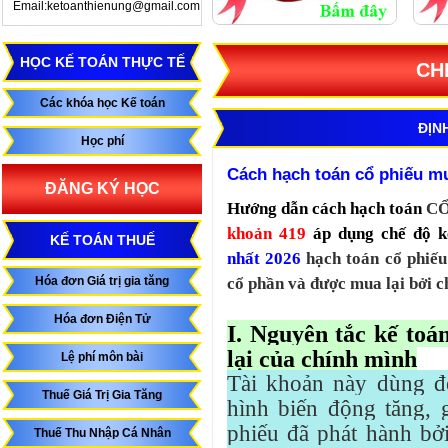
Email:ketoanthienung@gmail.com
HỌC KẾ TOÁN THỰC TẾ
CH
Các khóa học Kế toán
ĐỊN
Học phí
Cách hạch toán cổ phiếu mu
ĐĂNG KÝ HỌC
Hướng dẫn cách hạch toán
CỔ
khoản 419
áp dụng chế độ 
KẾ TOÁN THUẾ
nhất 2026
hạch toán cổ phiếu
Hóa đơn Giá trị gia tăng
cổ phần và được mua lại bởi c
Hóa đơn Điện Tử
I. Nguyên tắc kế toá
lại của chính mình
Lệ phí môn bài
Tài khoản này dùng để
Thuế Giá Trị Gia Tăng
hình biến động tăng, 
phiếu đã phát hành bở
Thuế Thu Nhập Cá Nhân