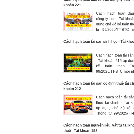
vào công ty con, đầ
khoản 221
công ty liên doanh, liên
Cách hạch toán đầu
công ty con - Tài kho
dụng chế độ kế toán t
tư 99/2025/TT-BTC 
2026, hạch toán tă
khoản đầu tư vốn trực
Cách hạch toán tài sản sinh học - Tài kho
công ty con
Cách hạch toán tài sản
- Tài khoản 215 áp dụ
kế toán theo Th
99/2025/TT-BTC mới n
hạch toán các tài sản
liên quan đến hoạt đ
Cách hạch toán tài sản cố định thuê tài ch
nghiệp, sản phẩm nôn
khoản 212
tại thời điểm thu hoạch.
Cách hạch toán tài sả
thuê tài chính - Tài 
áp dụng chế độ kế t
Thông tư 99/2025/TT
nhất 2026, hạch toá
giá của TSCĐ thuê t
Cách hạch toán nguyên liệu, vật tư tại kh
dùng cho doanh nghiệ
thuế - Tài khoản 158