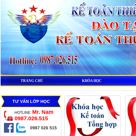
TRANG CHỦ
KHÓA HỌC
TƯ VẤN LỚP HỌC
Mr. Nam
HOTLINE:
0987.026.515
0987 026 515