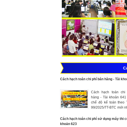
C
Cách hạch toán chi phí bán hàng - Tài kh
Cách hạch toán chi
hàng - Tài khoản 641
chế độ kế toán theo 
99/2025/TT-BTC mới n
hạch toán các chi ph
phát sinh trong quá 
Cách hạch toán chi phí sử dụng máy thi cô
sản phẩm, hàng hóa, 
khoản 623