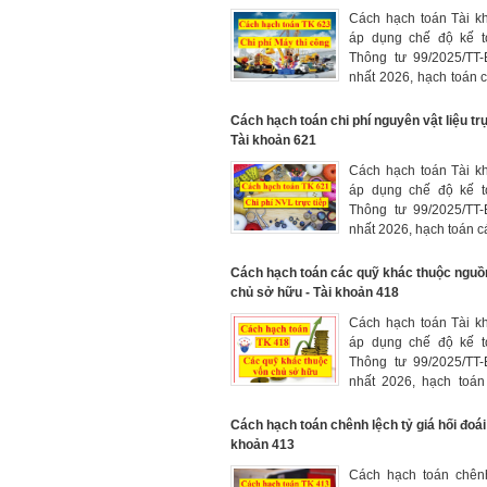
dịch vụ
Cách hạch toán Tài k
áp dụng chế độ kế t
Thông tư 99/2025/TT
nhất 2026, hạch toán c
dụng xe, máy thi côn
trực tiếp cho hoạt động
Cách hạch toán chi phí nguyên vật liệu trự
công trình theo phương
Tài khoản 621
công hỗn hợp vừa thủ
Cách hạch toán Tài k
kết hợp bằng máy
áp dụng chế độ kế t
Thông tư 99/2025/TT
nhất 2026, hạch toán cá
nguyên liệu, vật liệ
trực tiếp cho hoạt động
Cách hạch toán các quỹ khác thuộc nguồ
sản phẩm, thực hiện dị
chủ sở hữu - Tài khoản 418
doanh nghiệp
Cách hạch toán Tài k
áp dụng chế độ kế t
Thông tư 99/2025/TT
nhất 2026, hạch toán
khác thuộc nguồn vố
hữu được hình thàn
Cách hạch toán chênh lệch tỷ giá hối đoái 
nhuận sau thuế chưa p
khoản 413
Cách hạch toán chênh