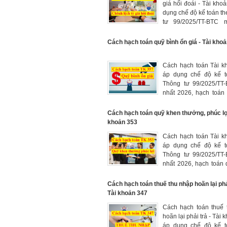
giá hối đoái - Tài kho
dụng chế độ kế toán t
tư 99/2025/TT-BTC 
2026, hạch toán ch
phát sinh từ việc trao đ
Cách hạch toán quỹ bình ổn giá - Tài kho
hoặc quy đổi cùng một
ngoại tệ sang đơn vị
Cách hạch toán Tài k
trong kế toán theo t
áp dụng chế độ kế t
đoái khác nhau
Thông tư 99/2025/TT
nhất 2026, hạch toán
ổn giá của doanh nghi
Cách hạch toán quỹ khen thưởng, phúc lợi
khoản 353
Cách hạch toán Tài k
áp dụng chế độ kế t
Thông tư 99/2025/TT
nhất 2026, hạch toán
thưởng, quỹ phúc lợ
thưởng ban quản lý đ
Cách hạch toán thuế thu nhập hoãn lại phải
công ty của doanh ngh
Tài khoản 347
Cách hạch toán thuế 
hoãn lại phải trả - Tài
áp dụng chế độ kế t