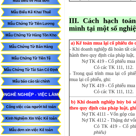
Mẫu biểu về Hóa đơn
Mẫu Biểu Kê Khai Thuế
III. Cách hạch to
Mẫu Chứng Từ Tiền Lương
mình
tại một số nghiệ
Mẫu Chứng Từ Hàng Tồn Kho
a) Kế toán mua lại cổ phiếu do 
Mẫu Chứng Từ Bán Hàng
- Khi doanh nghiệp đã hoàn tất các
hành theo quy định của pháp luật, 
Mẫu Chứng Từ Tiền Tệ
Nợ TK 419 - Cổ phiếu mua l
Có các TK 111, 112.
Mẫu Chứng Từ Tài Sản Cố Định
- Trong quá trình mua lại cổ phiế
mua lại cổ phiếu, ghi:
Mẫu báo cáo tài chính
Nợ TK 419 - Cổ phiếu mua l
Có các TK 111, 112.
NGHỀ NGHIỆP - VIỆC LÀM
b) Khi doanh nghiệp hủy bỏ số
Công việc của người kế toán
theo quy định của pháp luật, ghi
Nợ TK 4111 - Vốn góp của 
Kinh Nghiệm Xin Việc Kế toán
Nợ TK 4112 - Thặng dư v
Có TK 419 - Cổ phi
Mẫu đơn xin việc Kế toán
phiếu)