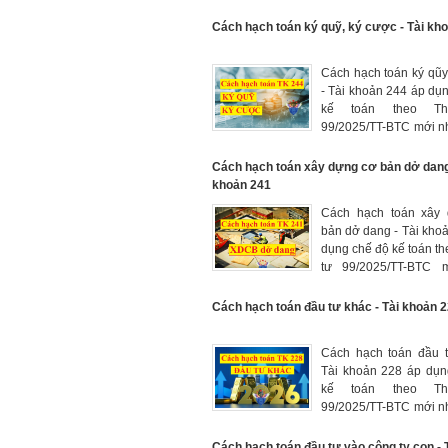
hạch toán khoản phải
hàng hóa, dịch vụ 
Cách hạch toán ký quỹ, ký cược - Tài kh
được từ người bán 
cung cấp cho người m
Cách hạch toán ký qũy
kỳ báo cáo nhưng thự
- Tài khoản 244 áp dụ
chi trả, trả lương nghỉ 
kế toán theo Th
99/2025/TT-BTC mới n
hạch toán ký quỹ, ký
các doanh nghiệp, tổ c
Cách hạch toán xây dựng cơ bản dở dang 
khoản 241
Cách hạch toán xây
bản dở dang - Tài kho
dụng chế độ kế toán t
tư 99/2025/TT-BTC 
2026, hạch toán chi 
hiện các dự án đầu t
Cách hạch toán đầu tư khác - Tài khoản 
sửa chữa, bảo dưỡng
hoặc nâng cấp, cải 
Cách hạch toán đầu t
của doanh nghiệp
Tài khoản 228 áp dụn
kế toán theo Th
99/2025/TT-BTC mới n
hạch toán các khoả
khác (ngoài các khoả
Cách hạch toán đầu tư vào công ty con - 