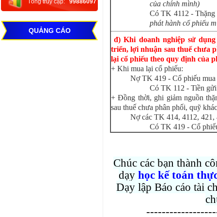
Tổng truy cập:
99886097
của chính mình)
Có TK 4112 - Thặng
phát hành cổ phiếu mu
QUẢNG CÁO
đ) Khi doanh nghiệp sử dụng
triển, lợi nhuận sau thuế chưa
lại cổ phiếu theo quy định của p
+ Khi mua lại cổ phiếu:
Nợ TK 419 - Cổ phiếu mua l
Có TK 112 - Tiền gửi
+ Đồng thời, ghi giảm nguồn thặn
sau thuế chưa phân phối, quỹ khá
Nợ các TK 414, 4112, 421,
Có TK 419 - Cổ phiếu
Chúc các bạn thành cô
dạy
học kế toán thự
Dạy lập Báo cáo tài ch
ch
------------------