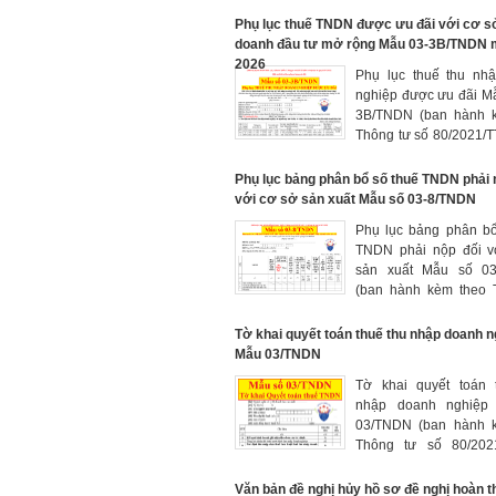
ngày 29/9/2021 của
chính) mẫu bị sửa 
Phụ lục thuế TNDN được ưu đãi với cơ s
Thông tư 40/2025/T
doanh đầu tư mở rộng Mẫu 03-3B/TNDN 
hiệu lực từ ngày 01/07
2026
Phụ lục thuế thu nh
nghiệp được ưu đãi M
3B/TNDN (ban hành 
Thông tư số 80/2021/T
sửa đổi bởi Điểm a, b
7 Điều 1 Thông tư 40
Phụ lục bảng phân bổ số thuế TNDN phải 
BTC có hiệu lực 
với cơ sở sản xuất Mẫu số 03-8/TNDN
01/07/2025
Phụ lục bảng phân bổ
TNDN phải nộp đối v
sản xuất Mẫu số 03
(ban hành kèm theo 
số 80/2021/TT-B
29/9/2021 của Bộ Tài c
Tờ khai quyết toán thuế thu nhập doanh n
Mẫu 03/TNDN
Tờ khai quyết toán 
nhập doanh nghiệp
03/TNDN (ban hành 
Thông tư số 80/202
ngày 29/9/2021 của
chính)
Văn bản đề nghị hủy hồ sơ đề nghị hoàn t