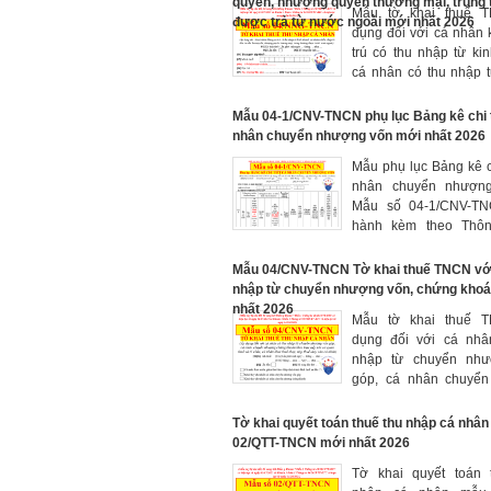
quyền, nhượng quyền thương mại, trúng
Mẫu tờ khai thuế 
Thông tư 94/2025/TT-
được trả từ nước ngoài mới nhất 2026
dụng đối với cá nhân
trú có thu nhập từ ki
cá nhân có thu nhập 
vốn, bản quyền, nhượ
thương mại, trúng th
Mẫu 04-1/CNV-TNCN phụ lục Bảng kê chi t
trả từ nước ngoài l
nhân chuyển nhượng vốn mới nhất 2026
04/NNG-TNCN (ban h
Mẫu phụ lục Bảng kê ch
theo Thông tư số 80/
nhân chuyển nhượng
BTC) mẫu bị sửa đổi 
Mẫu số 04-1/CNV-TN
tư 40/2025/TT-BTC và
hành kèm theo Thôn
94/2025/TT-BTC
80/2021/TT-BTC) mẫu
sung bởi Thông tư 94
Mẫu 04/CNV-TNCN Tờ khai thuế TNCN với
BTC có hiệu lực 
nhập từ chuyển nhượng vốn, chứng kho
14/10/2025
nhất 2026
Mẫu tờ khai thuế 
dụng đối với cá nhâ
nhập từ chuyển như
góp, cá nhân chuyể
chứng khoán khai trực
cơ quan thuế và tổ 
Tờ khai quyết toán thuế thu nhập cá nhâ
nhân khai thuế thay,
02/QTT-TNCN mới nhất 2026
thay cho cá nhân l
Tờ khai quyết toán 
04/CNV-TNCN (ban h