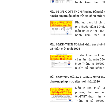
hành kèm theo T
81/2021/TT-BTC được
bởi Khoản 3 Điều 1 
Mẫu 05-3/BK-QTT-TNCN Phụ lục bảng kê ch
94/2025/TT-BTC có hi
người phụ thuộc giảm trừ gia cảnh mới n
ngày 14/10/2025
Phụ lục bảng kê chi t
phụ thuộc giảm trừ gi
mẫu 05-3/BK-QTT-TN
hành kèm theo T
81/2021/TT-BTC được
bởi Khoản 3 Điều 1 
Mẫu 05/KK-TNCN Tờ khai khấu trừ thuế t
94/2025/TT-BTC có hi
cá nhân mới nhất 2026
ngày 14/10/2025
Tờ khai khấu trừ thuế
cá nhân mẫu mẫu 05
theo Thông tư 80/202
bị sửa đổi bởi Điểm 
Điều 1 Thông tư 40/
BTC có hiệu lực 
Mẫu 04/GTGT - Mẫu tờ khai thuế GTGT th
01/7/2025 - Dành cho
phương pháp trực tiếp mới nhất 2026
cá nhân trả các khoản
Mẫu tờ khai thuế G
từ tiền lương, tiền công
phương pháp trực tiế
04/GTGT (ban hành 
Thông tư số 80/202