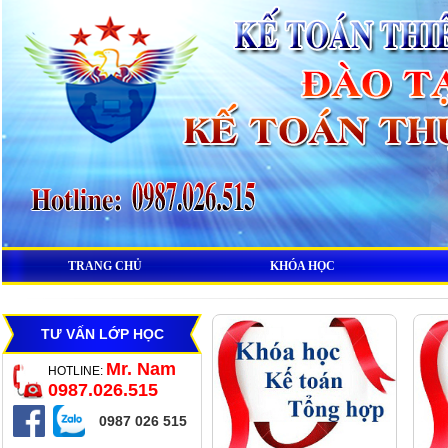
TRANG CHỦ
KHÓA HỌC
TƯ VẤN LỚP HỌC
Mr. Nam
HOTLINE:
0987.026.515
0987 026 515