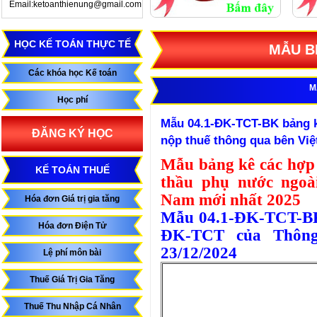
Email:ketoanthienung@gmail.com
HỌC KẾ TOÁN THỰC TẾ
MẪU B
Các khóa học Kế toán
M
Học phí
Mẫu 04.1-ĐK-TCT-BK bảng k
ĐĂNG KÝ HỌC
nộp thuế thông qua bên Vi
Mẫu bảng kê các hợp 
KẾ TOÁN THUẾ
thầu phụ nước ngoà
Nam mới nhất 2025
Hóa đơn Giá trị gia tăng
Mẫu 04.1-ĐK-TCT-BK
Hóa đơn Điện Tử
ĐK-TCT của Thông
23/12/2024
Lệ phí môn bài
Thuế Giá Trị Gia Tăng
Thuế Thu Nhập Cá Nhân