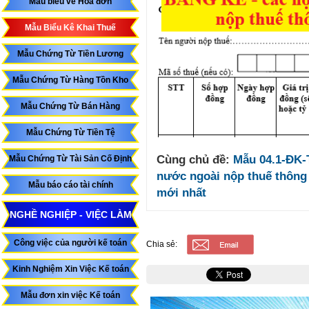
Mẫu biểu về Hóa đơn
Mẫu Biểu Kê Khai Thuế
Mẫu Chứng Từ Tiền Lương
Mẫu Chứng Từ Hàng Tồn Kho
Mẫu Chứng Từ Bán Hàng
Mẫu Chứng Từ Tiền Tệ
Cùng chủ đề:
Mẫu 04.1-ĐK-
Mẫu Chứng Từ Tài Sản Cố Định
nước ngoài nộp thuế thông
Mẫu báo cáo tài chính
mới nhất
NGHỀ NGHIỆP - VIỆC LÀM
Công việc của người kế toán
Chia sẻ:
Kinh Nghiệm Xin Việc Kế toán
Mẫu đơn xin việc Kế toán