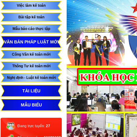
Việc làm kế toán
Bài tập kế toán
Mẫu báo cáo thực tập
VĂN BẢN PHÁP LUẬT MỚI
Công Văn kế toán mới
Thông Tư kế toán mới
Nghị định - Luật kế toán mới
TÀI LIỆU
MẪU BIỂU
Đang trực tuyến:
27