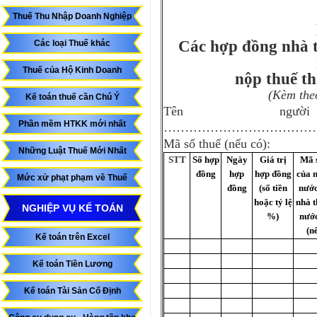
Thuế Thu Nhập Doanh Nghiệp
Các h
ợp đồng nh
à 
Các loại Thuế khác
Thuế của Hộ Kinh Doanh
n
ộp thuế th
(K
èm th
Kế toán thuế cần Chú Ý
Tên ngư
Phần mềm HTKK mới nhất
………………………………
Mã số thuế (nếu có):
Những Luật Thuế Mới Nhất
STT
S
ố hợp
Ngày
Giá tr
ị
Mã 
đồng
h
ợp
hợp đồng
của 
Mức xử phạt phạm về Thuế
đồng
(số tiền
nước
hoặc tỷ lệ
nhà t
NGHIỆP VỤ KẾ TOÁN
%)
nướ
(n
Kế toán trên Excel
Kế toán Tiền Lương
Kế toán Tài Sản Cố Định