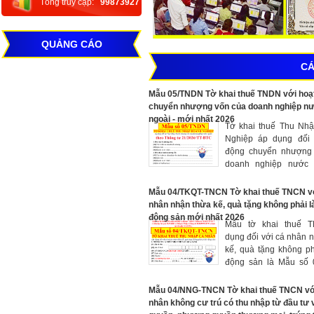
Tổng truy cập:
99873927
QUẢNG CÁO
CÁ
Mẫu 05/TNDN Tờ khai thuế TNDN với hoạ
chuyển nhượng vốn của doanh nghiệp n
ngoài - mới nhất 2026
Tờ khai thuế Thu Nh
Nghiệp áp dụng đối 
động chuyển nhượng
doanh nghiệp nước 
Mẫu 05/TNDN (Ban 
theo Thông tư số 21/
Mẫu 04/TKQT-TNCN Tờ khai thuế TNCN v
BTC ngày 17 tháng 3 
nhân nhận thừa kế, quà tặng không phải l
của Bộ trưởng Bộ Tài c
động sản mới nhất 2026
Mẫu tờ khai thuế 
dụng đối với cá nhân 
kế, quà tặng không ph
động sản là Mẫu số 
TNCN (ban hành k
Thông tư số 80/2021
Mẫu 04/NNG-TNCN Tờ khai thuế TNCN vớ
mẫu bị sửa đổi bổ 
nhân không cư trú có thu nhập từ đầu tư 
Thông tư 40/2025/T