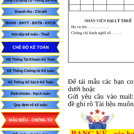
Công cụ dụng cụ - Hàng tồn kho
Doanh thu - Chi phí
NHÂN VIÊN Đ
ẠI L
Ý THU
Ế
BHXH - BHYT - BHTN - KPCĐ
H
ọ v
à tên:……………..
Ch
ứng chỉ h
ành ngh
ề số:……..
Hỏi đáp kế toán - Thuế
CHẾ ĐỘ KẾ TOÁN
Hệ Thống Tải Khoản Kế Toán
Hệ Thống Chứng từ Kế toán
Để tải mẫu các bạn c
Hệ Thống Sổ Sách Kế Toán
dưới hoặc
Định khoản - Hạch toán
Gửi yêu cầu vào mail
đề ghi rõ Tài liệu muốn 
Quy định về kế toán
MẪU BIỂU - CHỨNG TỪ