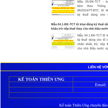
Mẫu 05-ĐK-TCT - b
kèm theo Thông
86/2024/TT-BTC: tờ k
ký thuế dùng cho 
không kinh doanh trực 
ký thuế
Mẫu 04.1-ĐK-TCT tờ khai đăng ký thuế d
khấu trừ nộp thuế thay cho nhà thầu nướ
Mẫu 04.1-ĐK-TCT tờ k
ký thuế dùng cho tổ 
nhân khấu trừ, nộp t
cho nhà thầu nước ng
thầu phụ nước ngoài,
cấp nước ngoài; tổ chứ
kinh doanh với cá nhân
hợp tác kinh doanh vớ
LIÊN HỆ VỚ
(ban hành kèm theo TT
KẾ TOÁN THIÊN ƯNG
Email:
Kế toán Thiên Ưng
chuyên đào ta