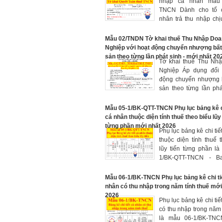
nhập cá nhân mẫu 
theo Thông tư số 80/
TNCN Dành cho tổ c
BTC) mẫu bị sửa đổi 
nhân trả thu nhập chị
tư 40/2025/TT-BTC và
tiền lương, tiền côn
94/2025/TT-BTC
nhân (kèm theo T
Mẫu 02/TNDN Tờ khai thuế Thu Nhập Do
80/2021/TT-BTC) bị sử
Nghiệp với hoạt động chuyển nhượng bất
sung bởi Thông tư 40
sản theo từng lần phát sinh - mới nhất 20
Tờ khai thuế Thu Nh
BTC có hiệu lực 
Nghiệp Áp dụng đối 
01/7/2025 và Th
động chuyển nhượng 
94/2025/TT-BTC có hi
sản theo từng lần phá
ngày 14/10/2025
Mẫu 02/TNDN (ban 
theo Thông tư số 80/
Mẫu 05-1/BK-QTT-TNCN Phụ lục bảng kê ch
BTC của Bộ Tài chính
cá nhân thuộc diện tính thuế theo biểu lũy
đổi bởi Điểm a, e Kho
từng phần mới nhất 2026
Phụ lục bảng kê chi tiế
1 Thông tư 40/2025/T
thuộc diện tính thuế 
hiệu lực từ ngày 01/7/
lũy tiến từng phần l
1/BK-QTT-TNCN - B
kèm theo Thông tư 81
BTC được bổ sung bởi
Mẫu 06-1/BK-TNCN Phụ lục bảng kê chi ti
Điều 1 Thông tư 94/
nhân có thu nhập trong năm tính thuế mới
BTC có hiệu lực 
2026
Phụ lục bảng kê chi tiế
14/10/2025
có thu nhập trong năm 
là mẫu 06-1/BK-TNC