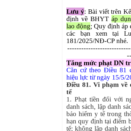
Lưu ý
: Bài viết trên 
định về BHYT
áp dụn
lao động
; Quy định áp
các bạn xem tại 
181/2025/NĐ-CP nhé.
---------------------------
-
Tăng mức phạt DN t
Căn cứ theo Điều 81 
hiệu lực từ ngày 15/5/
Điều 81. Vi phạm về
tế
1. Phạt tiền đối với 
danh sách, lập danh sá
bảo hiểm y tế trong th
hạn quy định tại điểm 
tế; không lập danh sác