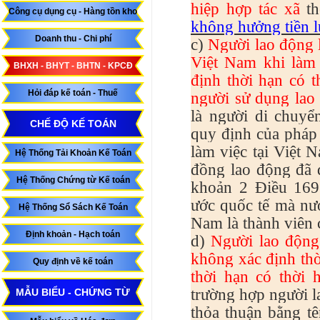
hiệp hợp tác xã
th
Công cụ dụng cụ - Hàng tồn kho
không hưởng tiền 
Doanh thu - Chi phí
c)
Người lao động l
Việt Nam khi làm 
BHXH - BHYT - BHTN - KPCĐ
định thời hạn có t
Hỏi đáp kế toán - Thuế
người sử dụng lao
là người di chuyể
CHẾ ĐỘ KẾ TOÁN
quy định của pháp 
làm việc tại Việt 
Hệ Thống Tải Khoản Kế Toán
đồng lao động đã đ
Hệ Thống Chứng từ Kế toán
khoản 2 Điều 169
ước quốc tế mà nư
Hệ Thống Sổ Sách Kế Toán
Nam là thành viên 
Định khoản - Hạch toán
d)
Người lao động
không xác định thờ
Quy định về kế toán
thời hạn có thời 
trường hợp người l
MẪU BIỂU - CHỨNG TỪ
thỏa thuận bằng t