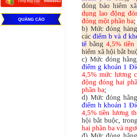
Tổng truy cập:
99868943
đóng bảo hiểm xã
dụng lao động đón
QUẢNG CÁO
đóng một phần ba
;
b) Mức đóng hàng 
các
điểm b và đ kh
tế
bằng
4,5% tiền
hiểm xã hội bắt bu
c) Mức đóng hằng 
điểm g khoản 1 Đi
4,5% mức lương c
động đóng hai phầ
phần ba
;
d) Mức đóng hằng 
điểm h khoản 1 Đi
4,5% tiền lương t
hội bắt buộc, tro
hai phần ba và ngư
đ) Mức đóng hằng 