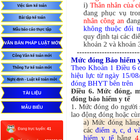
i)
Thân nhân của c
Việc làm kế toán
đang phục vụ tro
Bài tập kế toán
nhân công an
đang
không thuộc đối t
Mẫu báo cáo thực tập
quy định tại các điể
khoản 2 và khoản 3
VĂN BẢN PHÁP LUẬT MỚI
-------------------------
Công Văn kế toán mới
Mức đóng Bảo hiểm y 
Theo Khoản 1 Điều 6 
Thông Tư kế toán mới
hiệu lực từ ngày 15/08
Nghị định - Luật kế toán mới
đóng BHYT bên trên
Điều 6. Mức đóng, m
TÀI LIỆU
đóng bảo hiểm y tế
1. Mức đóng do người 
MẪU BIỂU
lao động đóng hoặc cù
a) Mức đóng hằng 
các
điểm a, c, d 
Đang trực tuyến:
41
hiểm y tế
bằng
4