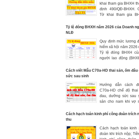
khai tham gia BHXH th
định 490/QĐ-BHXH. 
Tờ khai tham gia B
nhất năm 2026
Tỷ lệ đóng BHXH năm 2026 của Doanh ng
NLĐ
Quy định mức lương đ
hiểm xã hội năm 2026
Tỷ lệ đóng BHXH củ
người lao động (BHX
BHTN, KPCĐ) qua các
Cách viết Mẫu C70a-HD thai sản, ốm đâ
sức sau sinh
Hướng dẫn cách đ
C70a-HD chế độ thai
đau, dưỡng sức sau s
sản cho nam khi vợ s
Quyết định 636/QĐ-
nhất.
Cách hạch toán kinh phí công đoàn trích n
thu
Cách hạch toán kinh 
đoàn khi trích nộp; Tiề