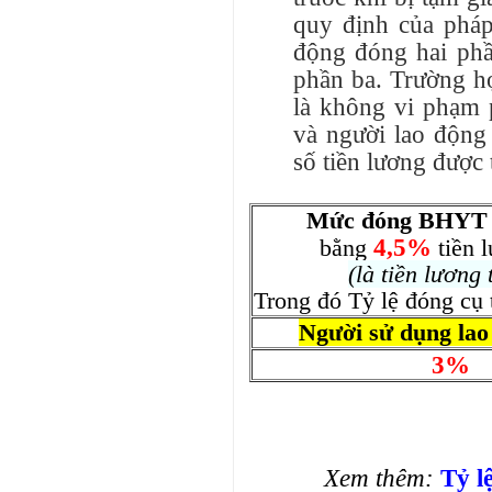
quy định của pháp
động đóng hai phầ
phần ba. Trường h
là không vi phạm 
và người lao động 
số tiền lương được 
Mức đóng BHYT h
4,5%
bằng
tiền 
(là tiền lươn
Trong đó Tỷ lệ đóng cụ 
Người sử dụng lao
3%
Xem thêm:
Tỷ l