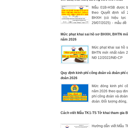
Mẫu 01B-HSB được b
theo Quyết định số 
BHXH (có hiệu lực 
29/07/2025) - mẫu đề 
quyết hưởng chế độ
thai sản, dưỡng sức 
Mức phạt khai sai hồ sơ BHXH, BHTN mớ
sức khỏe mới nhất
năm 2026
Mức phạt khai sai hồ
BHTN mới nhất năm 2
NĐ 12/2022/NĐ-CP
Quy định kinh phí công đoàn và đoàn phí 
đoàn 2026
Mức đóng kinh phí c
năm 2026 theo quy địn
phí công đoàn và đoàn
đoàn. Đối tượng đóng, t
nộp kinh phí công đoàn
Cách viết Mẫu TK1-TS Tờ khai tham gia
Hướng dẫn viết Mẫu T