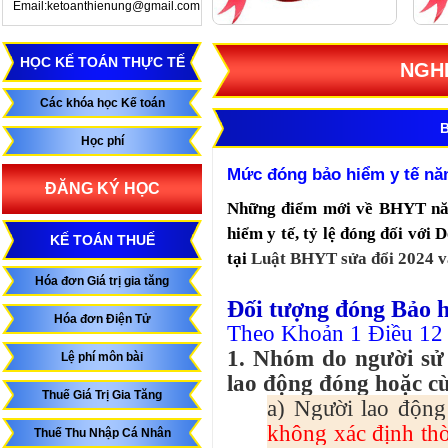
Email:ketoanthienung@gmail.com
HỌC KẾ TOÁN THỰC TẾ
NGHI
Các khóa học Kế toán
B
Học phí
Mức đóng bảo hiểm y tế n
ĐĂNG KÝ HỌC
Những điểm mới về BHYT năm 
hiểm y tế, tỷ lệ đóng đối vớ
KẾ TOÁN THUẾ
tại
Luật BHYT sửa đổi 2024 v
Hóa đơn Giá trị gia tăng
Đối tượng đóng Bảo h
Hóa đơn Điện Tử
Theo Khoản 1 Điều 12 
1. Nhóm do người sử
Lệ phí môn bài
lao động đóng hoặc c
Thuế Giá Trị Gia Tăng
a) Người lao động
không xác định thờ
Thuế Thu Nhập Cá Nhân