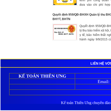
kinh phí công đoàn
đưa vào chi phí hợp 
toán truy thu kinh 
đoàn.
Quyết định 959/QĐ-BHXH Quản lý thu BH
BHYT, BHTN
Quyết định 959/QĐ-B
lý thu bảo hiểm xã hội,
y tế, bảo hiểm thất ng
hành ngày 9/9/2015 
Việt Nam
LIÊN HỆ VỚ
KẾ TOÁN THIÊN ƯNG
Email:
Kế toán Thiên Ưng
chuyên đào ta