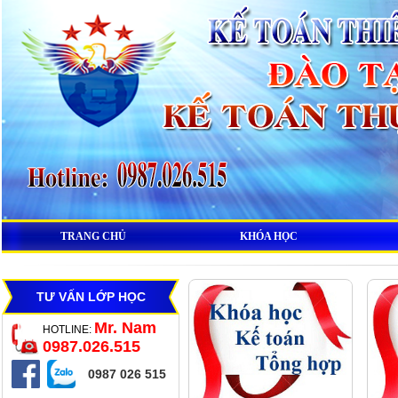
TRANG CHỦ
KHÓA HỌC
TƯ VẤN LỚP HỌC
Mr. Nam
HOTLINE:
0987.026.515
0987 026 515