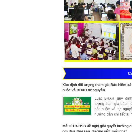
C
Xác định đối tượng tham gia Bảo hiểm xã 
buộc và BHXH tự nguyện
Luật BHXH quy định
tượng tham gia bảo hi
bắt buộc và tự nguy
hướng dẫn chi tiết tại 
158/2025/NĐ-CP và N
159/2025/NĐ-CP có hi
Mẫu 01B-HSB đề nghị giải quyết hưởng c
01/7/2025
ốm đau, thai sản, dưỡng sức mới nhất