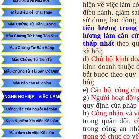
Mẫu biểu về Hóa đơn
hiện về việc làm có
điều hành, giám sá
Mẫu Biểu Kê Khai Thuế
sử dụng lao động 
Mẫu Chứng Từ Tiền Lương
tiền lương tron
lương làm căn cứ
Mẫu Chứng Từ Hàng Tồn Kho
thấp nhất
theo qu
Mẫu Chứng Từ Bán Hàng
xã hội;
đ)
Chủ hộ kinh do
Mẫu Chứng Từ Tiền Tệ
kinh doanh thuộc đ
Mẫu Chứng Từ Tài Sản Cố Định
bắt buộc theo quy 
hội;
Mẫu báo cáo tài chính
e)
Cán bộ, công ch
g)
Người hoạt động
NGHỀ NGHIỆP - VIỆC LÀM
quy định của pháp 
Công việc của người kế toán
h)
Công nhân và v
trong quân đội,
c
Kinh Nghiệm Xin Việc Kế toán
trong công an n
Mẫu đơn xin việc Kế toán
trong tổ chức cơ y