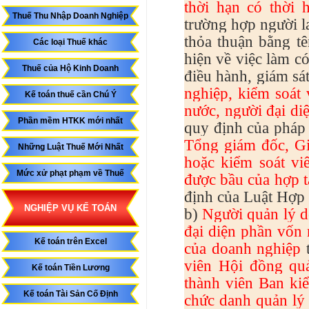
thời hạn có thời 
Thuế Thu Nhập Doanh Nghiệp
trường hợp người l
thỏa thuận bằng t
Các loại Thuế khác
hiện về việc làm có
Thuế của Hộ Kinh Doanh
điều hành, giám sá
nghiệp, kiểm soát 
Kế toán thuế cần Chú Ý
nước, người đại d
Phần mềm HTKK mới nhất
quy định của pháp 
Tổng giám đốc, Gi
Những Luật Thuế Mới Nhất
hoặc kiểm soát vi
Mức xử phạt phạm về Thuế
được bầu của hợp tá
định của Luật Hợp 
NGHIỆP VỤ KẾ TOÁN
b)
Người quản lý d
đại diện phần vốn 
Kế toán trên Excel
của doanh nghiệp
t
viên Hội đồng quả
Kế toán Tiền Lương
thành viên Ban kiể
Kế toán Tài Sản Cố Định
chức danh quản lý 