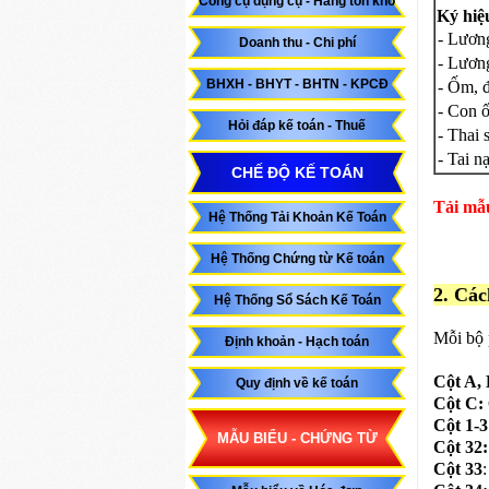
Công cụ dụng cụ - Hàng tồn kho
Ký hiệ
- Lươn
Doanh thu - Chi phí
- Lương
BHXH - BHYT - BHTN - KPCĐ
- Ốm, 
- Con 
Hỏi đáp kế toán - Thuế
- Thai 
- Tai n
CHẾ ĐỘ KẾ TOÁN
Tải mẫ
Hệ Thống Tải Khoản Kế Toán
Hệ Thống Chứng từ Kế toán
2. Các
Hệ Thống Sổ Sách Kế Toán
Mỗi bộ 
Định khoản - Hạch toán
Cột A, 
Quy định về kế toán
Cột C:
Cột 1-3
MẪU BIỂU - CHỨNG TỪ
Cột 32:
Cột 33