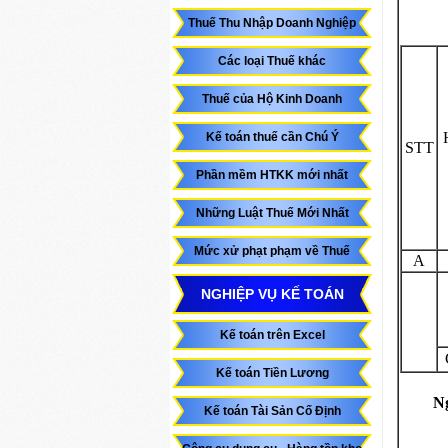
Thuế Thu Nhập Doanh Nghiệp
Các loại Thuế khác
Thuế của Hộ Kinh Doanh
Kế toán thuế cần Chú Ý
STT
Phần mềm HTKK mới nhất
Những Luật Thuế Mới Nhất
Mức xử phạt phạm về Thuế
A
NGHIỆP VỤ KẾ TOÁN
Kế toán trên Excel
Kế toán Tiền Lương
N
Kế toán Tài Sản Cố Định