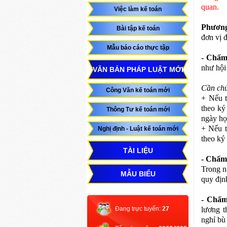
quan.
Việc làm kế toán
Phương
Bài tập kế toán
đơn vị 
Mẫu báo cáo thực tập
- Chấm
như hội
VĂN BẢN PHÁP LUẬT MỚI
Cần chú
Công Văn kế toán mới
+ Nếu t
theo ký
Thông Tư kế toán mới
ngày họ
+ Nếu t
Nghị định - Luật kế toán mới
theo ký 
TÀI LIỆU
- Chấm 
Trong n
MẪU BIỂU
quy địn
- Chấm
Đang trực tuyến:
27
lương t
nghỉ bù