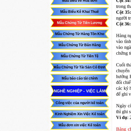
Cột 34:
Mẫu biểu về Hóa đơn
trong th
Mẫu Biểu Kê Khai Thuế
Cột 35:
người t
Mẫu Chứng Từ Tiền Lương
Cột 36:
Mẫu Chứng Từ Hàng Tồn Kho
Hàng ng
vào tìn
Mẫu Chứng Từ Bán Hàng
vào ngà
chứng t
Mẫu Chứng Từ Tiền Tệ
Cuối th
Mẫu Chứng Từ Tài Sản Cố Định
chuyển 
hưởng B
Mẫu báo cáo tài chính
đối chi
các ký 
NGHỀ NGHIỆP - VIỆC LÀM
để ghi v
Công việc của người kế toán
Ngày cô
thì ghi 
Kinh Nghiệm Xin Việc Kế toán
Ví dụ
: 
Mẫu đơn xin việc Kế toán
Bảng ch