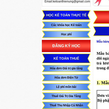
Email:ketoanthienung@gmail.com
HỌC KẾ TOÁN THỰC TẾ
Các khóa học Kế toán
Học phí
Mẫu bảng
ĐĂNG KÝ HỌC
Mẫu bả
dõi ngà
KẾ TOÁN THUẾ
trả lươ
trong đ
Hóa đơn Giá trị gia tăng
Hóa đơn Điện Tử
1. Mẫu
Lệ phí môn bài
Đơn vi
Thuế Giá Trị Gia Tăng
Bộ ph
Thuế Thu Nhập Cá Nhân