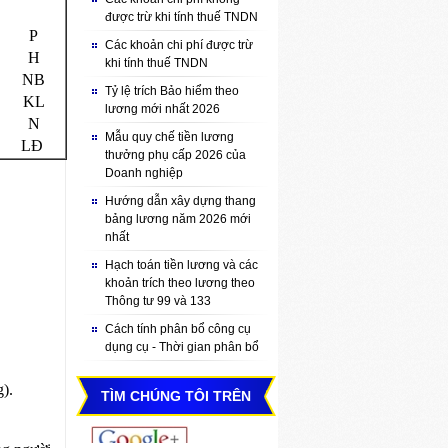
được trừ khi tính thuế TNDN
P
Các khoản chi phí được trừ
H
khi tính thuế TNDN
NB
Tỷ lệ trích Bảo hiểm theo
KL
lương mới nhất 2026
N
Mẫu quy chế tiền lương
LĐ
thưởng phụ cấp 2026 của
Doanh nghiệp
Hướng dẫn xây dựng thang
bảng lương năm 2026 mới
nhất
Hạch toán tiền lương và các
khoản trích theo lương theo
Thông tư 99 và 133
Cách tính phân bổ công cụ
dụng cụ - Thời gian phân bổ
).
TÌM CHÚNG TÔI TRÊN