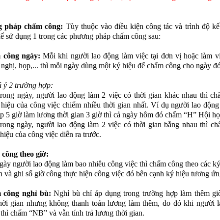
 pháp chấm công:
Tùy thuộc vào điều kiện công tác và trình độ kế 
để sử dụng 1 trong các phương pháp chấm công sau:
 công ngày:
Mỗi khi người lao động làm việc tại đơn vị hoặc làm v
 nghị, họp,... thì mỗi ngày dùng một ký hiệu để chấm công cho ngày đó
 ý 2 trường hợp:
rong ngày, người lao động làm 2 việc có thời gian khác nhau thì c
 hiệu của công việc chiếm nhiều thời gian nhất. Ví dụ người lao động
p 5 giờ làm lương thời gian 3 giờ thì cả ngày hôm đó chấm “H” Hội họ
rong ngày, người lao động làm 2 việc có thời gian bằng nhau thì c
hiệu của công việc diễn ra trước.
công theo giờ:
gày người lao động làm bao nhiêu công việc thì chấm công theo các ký
h và ghi số giờ công thực hiện công việc đó bên cạnh ký hiệu tương ứn
 công nghỉ bù:
Nghỉ bù chỉ áp dụng trong trường hợp làm thêm g
hời gian nhưng không thanh toán lương làm thêm, do đó khi người 
 thì chấm “NB” và vẫn tính trả lương thời gian.