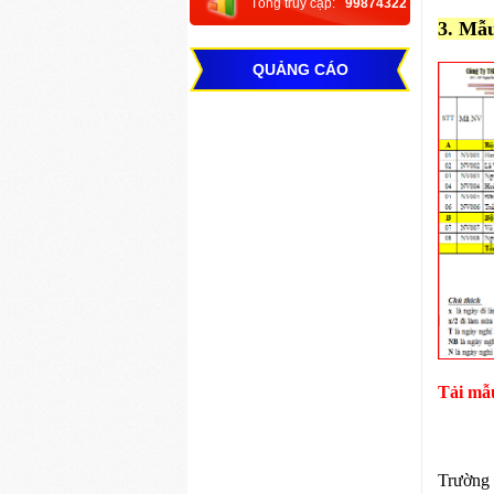
Tổng truy cập:
99874322
3. Mẫ
QUẢNG CÁO
Tải mẫ
Trường 