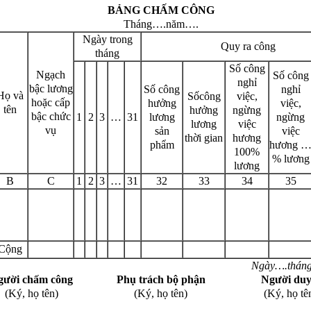
BẢNG CHẤM CÔNG
Tháng….năm….
Ngày trong
Quy ra công
tháng
Số công
Ngạch
Số công
nghỉ
bậc lương
Số công
nghỉ
Họ và
Sốcông
việc,
hoặc cấp
hưởng
việc,
tên
hưởng
ngừng
bậc chức
1
2
3
…
31
lương
ngừng
lương
việc
vụ
sản
việc
thời gian
hương
phẩm
hương 
100%
% lương
lương
B
C
1
2
3
…
31
32
33
34
35
Cộng
Ngày….tháng
gười chấm công
Phụ trách bộ phận
Người duy
(Ký, họ tên)
(Ký, họ tên)
(Ký, họ tê