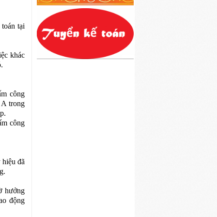
toán tại
iệc khác
.
hấm công
 A trong
p.
hấm công
 hiệu đã
g.
iờ hưởng
lao động