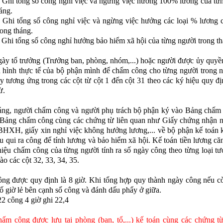
Ghi tổng số công nghỉ việc và ngừng việc hưởng 100% lương của từ
áng.
Ghi tổng số công nghỉ việc và ngừng việc hưởng các loại % lương 
rong tháng.
Ghi tổng số công nghỉ hưởng bảo hiểm xã hội của từng người trong th
ày tổ trưởng (Trưởng ban, phòng, nhóm,...) hoặc người được ủy quyề
h hình thực tế của bộ phận mình để chấm công cho từng người trong n
y tương ứng trong các cột từ cột 1 đến cột 31 theo các ký hiệu quy đị
ừ.
áng, người chấm công và người phụ trách bộ phận ký vào Bảng chấm
Bảng chấm công cùng các chứng từ liên quan như Giấy chứng nhận n
HXH, giấy xin nghỉ việc không hưởng lương,... về bộ phận kế toán k
ếu qui ra công để tính lương và bảo hiểm xã hội. Kế toán tiền lương că
hiệu chấm công của từng người tính ra số ngày công theo từng loại t
ào các cột 32, 33, 34, 35.
ng được quy định là 8 giờ. Khi tổng hợp quy thành ngày công nếu cò
số giờ lẻ bên cạnh số công và đánh dấu phẩy ở giữa.
22 công 4 giờ ghi 22,4
ấm công được lưu tại phòng (ban, tổ,...) kế toán cùng các chứng từ