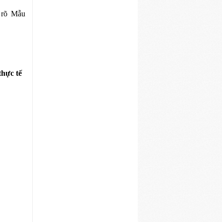
 rõ Mẫu
hực tế