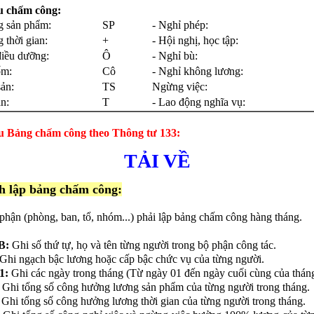
u chấm công:
g sản phẩm:
SP
- Nghỉ phép:
 thời gian:
+
- Hội nghị, học tập:
điều dưỡng:
Ô
- Nghỉ bù:
ốm:
Cô
- Nghỉ không lương:
sản:
TS
Ngừng việc:
ạn:
T
- Lao động nghĩa vụ:
u Bảng chấm công theo Thông tư 133:
TẢI VỀ
h lập bảng chấm công:
phận (phòng, ban, tổ, nhóm...) phải lập bảng chấm công hàng tháng.
B:
Ghi số thứ tự, họ và tên từng người trong bộ phận công tác.
Ghi ngạch bậc lương hoặc cấp bậc chức vụ của từng người.
1:
Ghi các ngày trong tháng (Từ ngày 01 đến ngày cuối cùng của tháng
Ghi tổng số công hưởng lương sản phẩm của từng người trong tháng.
: Ghi tổng số công hưởng lương thời gian của từng người trong tháng.