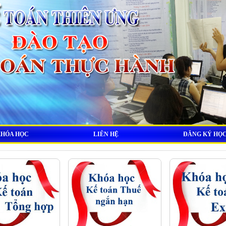
KHÓA HỌC
LIÊN HỆ
ĐĂNG KÝ HỌ