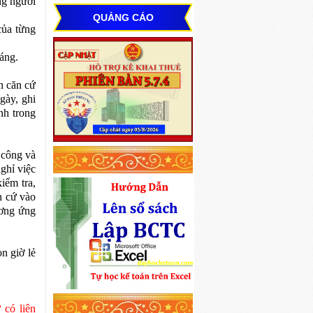
ng người
QUẢNG CÁO
của từng
áng.
n căn cứ
gày, ghi
nh trong
 công và
ghỉ việc
iểm tra,
n cứ vào
ương ứng
n giờ lẻ
 có liên