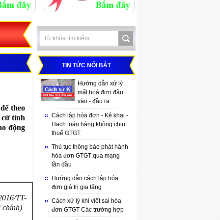
TIN TỨC NỔI BẬT
Hướng dẫn xử lý
mất hoá đơn đầu
vào - đầu ra
để theo
Cách lập hóa đơn - Kê khai -
 cứ tính
Hạch toán hàng không chịu
lao động
thuế GTGT
Thủ tục thông báo phát hành
hóa đơn GTGT qua mạng
lần đầu
Hướng dẫn cách lập hóa
đơn giá trị gia tăng
2016/TT-
Cách xử lý khi viết sai hóa
 chính)
đơn GTGT Các trường hợp