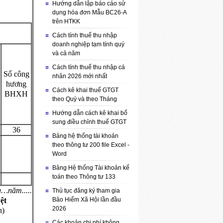
Hướng dẫn lập báo cáo sử
dụng hóa đơn Mẫu BC26-A
trên HTKK
Cách tính thuế thu nhập
doanh nghiệp tạm tính quý
và cả năm
Cách tính thuế thu nhập cá
Số công
nhân 2026 mới nhất
hương
Cách kê khai thuế GTGT
BHXH
theo Quý và theo Tháng
…
Hướng dẫn cách kê khai bổ
sung điều chỉnh thuế GTGT
36
Bảng hệ thống tài khoản
theo thông tư 200 file Excel -
Word
Bảng Hệ thống Tài khoản kế
toán theo Thông tư 133
…năm.....
Thủ tục đăng ký tham gia
ệt
Bảo Hiểm Xã Hội lần đầu
2026
n)
Các khoản chi phí không