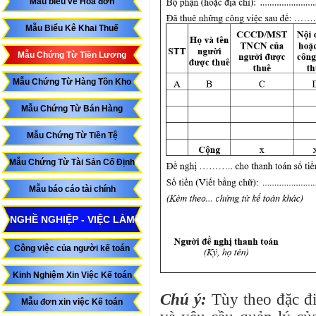
Mẫu biểu về Hóa đơn
Mẫu Biểu Kê Khai Thuế
Mẫu Chứng Từ Tiền Lương
Mẫu Chứng Từ Hàng Tồn Kho
Mẫu Chứng Từ Bán Hàng
Mẫu Chứng Từ Tiền Tệ
Mẫu Chứng Từ Tài Sản Cố Định
Mẫu báo cáo tài chính
NGHỀ NGHIỆP - VIỆC LÀM
Công việc của người kế toán
Kinh Nghiệm Xin Việc Kế toán
Chú ý:
Tùy theo đặc đi
Mẫu đơn xin việc Kế toán