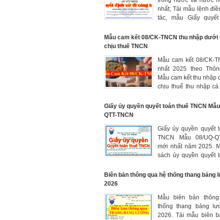
nhất; Tải mẫu lệnh điê
tác, mẫu Giấy quyết
công tác miễn phí tại đâ
Mẫu cam kết 08/CK-TNCN thu nhập dướ
chịu thuế TNCN
Mẫu cam kết 08/CK-
nhất 2025 theo Thôn
Mẫu cam kết thu nhập
chịu thuế thu nhập c
dụng cho cá nhân c
mức chịu thuế TNCN 
Giấy ủy quyền quyết toán thuế TNCN Mẫu
cho Mẫu 02/CK-TNCN
QTT-TNCN
92
Giấy ủy quyền quyết 
TNCN Mẫu 08/UQ-Q
mới nhất năm 2025. 
sách ủy quyền quyết 
TNCN cho nhiều lao đ
Biên bản thông qua hệ thống thang bảng 
2026
Mẫu biên bản thôn
thống thang bảng l
2026. Tải mẫu biên b