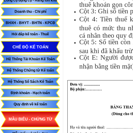
Công cụ dụng cụ - Hàng tồn kho
thuê khoán gọn công
Cột 3: Ghi số tiền 
Doanh thu - Chi phí
Cột 4: Tiền thuế 
BHXH - BHYT - BHTN - KPCĐ
thuê có mức thu n
cá nhân theo quy đị
Hỏi đáp kế toán - Thuế
Cột 5: Số tiền còn
CHẾ ĐỘ KẾ TOÁN
sau khi đã khấu trừ
Cột E: Người được
Hệ Thống Tải Khoản Kế Toán
nhận bằng tiền mặt
Hệ Thống Chứng từ Kế toán
Hệ Thống Sổ Sách Kế Toán
Định khoản - Hạch toán
Quy định về kế toán
MẪU BIỂU - CHỨNG TỪ