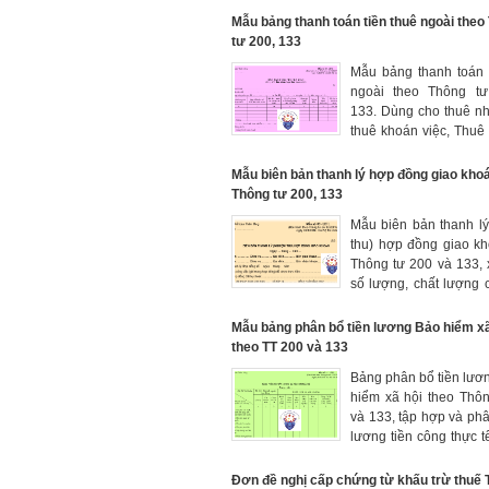
nhân người lao động, 
Mẫu bảng thanh toán tiền thuê ngoài theo
để lập bảng thanh t
tư 200, 133
lương hoặc tiền công 
Mẫu bảng thanh toán 
lao động.
ngoài theo Thông tư
133. Dùng cho thuê n
thuê khoán việc, Thuê
bốc vác, thuê vận chu
bị, thuê làm khoán 1 
Mẫu biên bản thanh lý hợp đồng giao khoa
nào đó
Thông tư 200, 133
Mẫu biên bản thanh l
thu) hợp đồng giao k
Thông tư 200 và 133,
số lượng, chất lượng 
và giá trị của hợp đồn
hiện
Mẫu bảng phân bổ tiền lương Bảo hiểm xã
theo TT 200 và 133
Bảng phân bổ tiền lươ
hiểm xã hội theo Thô
và 133, tập hợp và phâ
lương tiền công thực tế
và BHXH, BHYT, BH
phải trích nộp trong th
Đơn đề nghị cấp chứng từ khấu trừ thuê