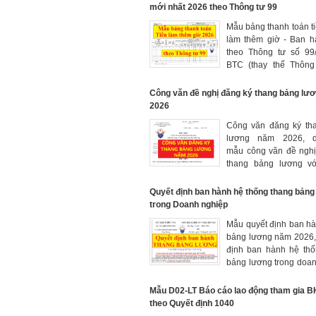
phải nộp trong tháng (
mới nhất 2026 theo Thông tư 99
Mẫu bảng thanh toán t
làm thêm giờ - Ban 
theo Thông tư số 99/
BTC (thay thế Thông
mới nhất 2026
Công văn đề nghị đăng ký thang bảng lư
2026
Công văn đăng ký th
lương năm 2026, d
mẫu công văn đề nghị
thang bảng lương v
lao động thương bin
mới nhất hiện nay.
Quyết định ban hành hệ thống thang bảng
trong Doanh nghiệp
Mẫu quyết định ban h
bảng lương năm 2026,
định ban hành hệ thố
bảng lương trong doa
của Giám đốc để đăng
bảng lương với
Mẫu D02-LT Báo cáo lao động tham gia 
LĐTBXH.
theo Quyết định 1040