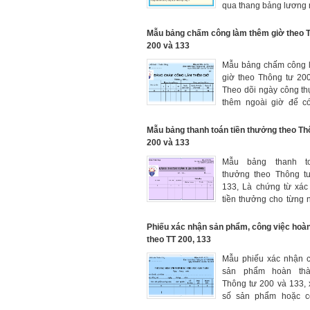
qua thang bảng lương 
là kết quả của cuộc 
doanh nghiệp và toàn
Mẫu bảng chấm công làm thêm giờ theo 
bộ công nhân viên v
200 và 133
bảng lương.
Mẫu bảng chấm công 
giờ theo Thông tư 200
Theo dõi ngày công th
thêm ngoài giờ để c
tính thời gian nghỉ
thanh toán cho người
Mẫu bảng thanh toán tiền thưởng theo Th
trong đơn vị.
200 và 133
Mẫu bảng thanh to
thưởng theo Thông tư
133, Là chứng từ xác
tiền thưởng cho từng 
động, làm cơ sở để 
nhập của mỗi người 
Phiếu xác nhận sản phẩm, công việc hoà
và ghi sổ kế toán.
theo TT 200, 133
Mẫu phiếu xác nhận c
sản phẩm hoàn th
Thông tư 200 và 133,
số sản phẩm hoặc c
hoàn thành của đơn v