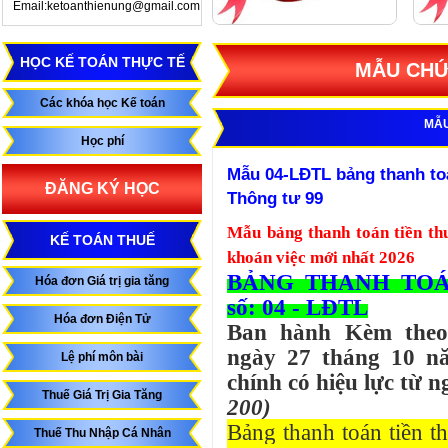
Email:ketoanthienung@gmail.com
HỌC KẾ TOÁN THỰC TẾ
MẪU CHỨ
Các khóa học Kế toán
MẪU
Học phí
Mẫu 04-LĐTL bảng thanh toá
ĐĂNG KÝ HỌC
Thông tư 99
Mẫu bảng thanh toán tiền thu
KẾ TOÁN THUẾ
khoán việc mới nhất 2026
BẢNG THANH TOÁ
Hóa đơn Giá trị gia tăng
số: 04 - LĐTL
Hóa đơn Điện Tử
Ban hành Kèm theo
ngày 27 tháng 10 n
Lệ phí môn bài
chính có hiệu lực từ 
Thuế Giá Trị Gia Tăng
200)
Bảng thanh toán tiền t
Thuế Thu Nhập Cá Nhân