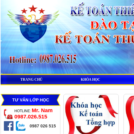
TRANG CHỦ
KHÓA HỌC
TƯ VẤN LỚP HỌC
Mr. Nam
HOTLINE:
0987.026.515
0987 026 515