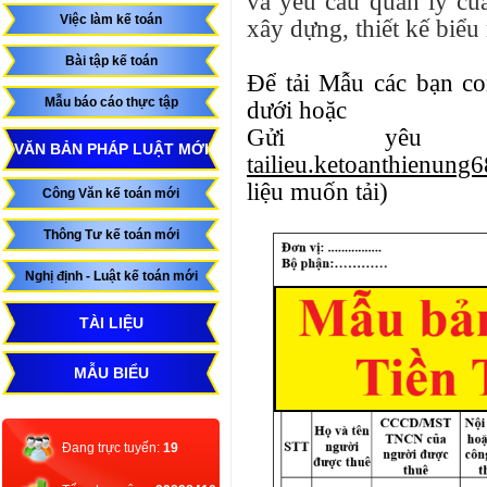
và yêu cầu quản lý củ
Việc làm kế toán
xây dựng, thiết kế biểu
Bài tập kế toán
Để tải Mẫu các bạn c
Mẫu báo cáo thực tập
dưới hoặc
Gửi yêu 
VĂN BẢN PHÁP LUẬT MỚI
tailieu.ketoanthienun
liệu muốn tải)
Công Văn kế toán mới
Thông Tư kế toán mới
Nghị định - Luật kế toán mới
TÀI LIỆU
MẪU BIỂU
Đang trực tuyến:
19