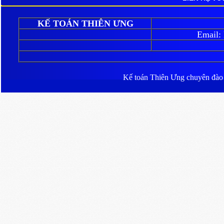
KẾ TOÁN THIÊN ƯNG
Email:
Kế toán Thiên Ưng
chuyên đào ta