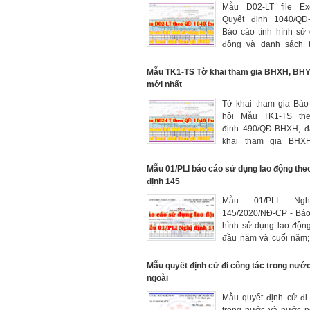
Mẫu D02-LT file Ex
Quyết định 1040/QĐ
Báo cáo tình hình sử
động và danh sách 
BHXH. Cách điền Mẫu 
Mẫu TK1-TS Tờ khai tham gia BHXH, BH
mới nhất
Tờ khai tham gia Bảo
hội Mẫu TK1-TS the
định 490/QĐ-BHXH, đâ
khai tham gia BHXH
BHTN năm 2025 mới nh
Mẫu 01/PLI báo cáo sử dụng lao động the
định 145
Mẫu 01/PLI Ngh
145/2020/NĐ-CP - Báo
hình sử dụng lao động
đầu năm và cuối năm
số 01/PLI file Excel mi
đây
Mẫu quyết định cử đi công tác trong nướ
ngoài
Mẫu quyết định cử đi
trong nước và nước n