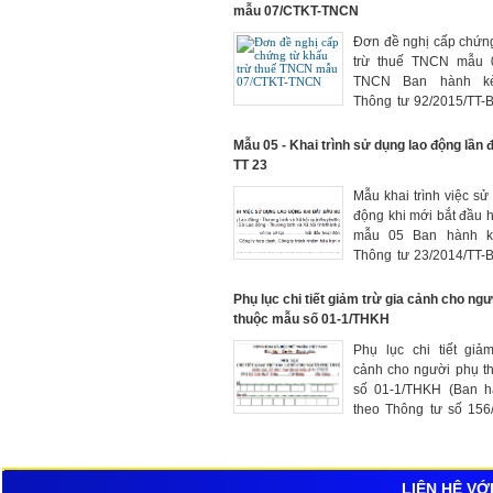
mẫu 07/CTKT-TNCN
Đơn đề nghị cấp chứng
trừ thuế TNCN mẫu
TNCN Ban hành k
Thông tư 92/2015/TT-
15/6/2015 của Bộ Tài c
Mẫu 05 - Khai trình sử dụng lao động lần 
TT 23
Mẫu khai trình việc sư
động khi mới bắt đầu 
mẫu 05 Ban hành k
Thông tư 23/2014/TT
của Bộ Lao động - Th
và Xã hội
Phụ lục chi tiết giảm trừ gia cảnh cho ng
thuộc mẫu số 01-1/THKH
Phụ lục chi tiết giả
cảnh cho người phụ t
số 01-1/THKH (Ban 
theo Thông tư số 156
BTC ngày 6/11/2013 c
chính)
LIÊN HỆ VỚ