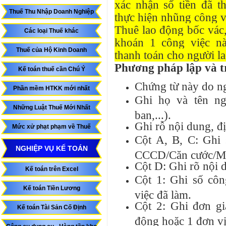
xác nhận số tiền đã t
Thuế Thu Nhập Doanh Nghiệp
thực hiện nhũng công v
Thuê lao động bốc vác,
Các loại Thuế khác
khoán 1 công việc nà
Thuế của Hộ Kinh Doanh
thanh toán cho người l
Phương pháp lập và t
Kế toán thuế cần Chú Ý
Chứng từ này do ng
Phần mềm HTKK mới nhất
Ghi họ và tên ng
Những Luật Thuế Mới Nhất
ban,...).
Ghi rỗ nội dung, đị
Mức xử phạt phạm về Thuế
Cột A, B, C: Ghi s
NGHIỆP VỤ KẾ TOÁN
CCCD/Căn cước/MS
Cột D: Ghi rõ nội 
Kế toán trên Excel
Cột 1: Ghi số côn
Kế toán Tiền Lương
việc đã làm.
Cột 2: Ghi đơn gi
Kế toán Tài Sản Cố Định
động hoặc 1 đơn vị