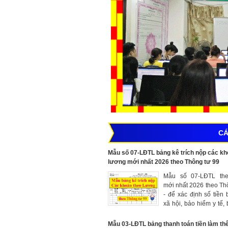
CÁ
Mẫu số 07-LĐTL bảng kê trích nộp các kh
lương mới nhất 2026 theo Thông tư 99
Mẫu số 07-LĐTL the
mới nhất 2026 theo Th
- để xác định số tiền
xã hội, bảo hiểm y tế,
thất nghiệp, kinh phí 
mà đơn vị và người 
Mẫu 03-LĐTL bảng thanh toán tiền làm th