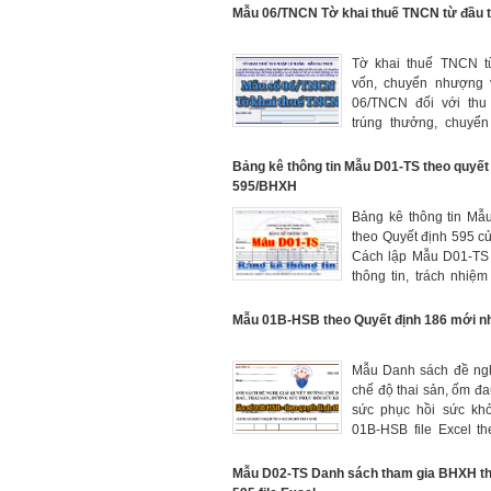
đây
Mẫu 06/TNCN Tờ khai thuế TNCN từ đầu 
Tờ khai thuế TNCN t
vốn, chuyển nhượng
06/TNCN đối với thu
trúng thưởng, chuyể
chứng khoán theo T
80/2021/TT-BTC
Bảng kê thông tin Mẫu D01-TS theo quyết
595/BHXH
Bảng kê thông tin Mâ
theo Quyết định 595 c
Cách lập Mẫu D01-TS
thông tin, trách nhiệm 
gian lập và căn cứ 
D01-TS.
Mẫu 01B-HSB theo Quyết định 186 mới n
Mẫu Danh sách đề ng
chế độ thai sản, ốm đ
sức phục hồi sức kh
01B-HSB file Excel t
định 186/QĐ-BHXH m
năm 2025.
Mẫu D02-TS Danh sách tham gia BHXH t