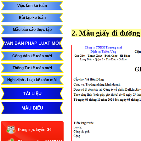
Việc làm kế toán
Bài tập kế toán
Mẫu báo cáo thực tập
2. Mẫu giấy đi đườ
VĂN BẢN PHÁP LUẬT MỚI
Công Văn kế toán mới
Thông Tư kế toán mới
Nghị định - Luật kế toán mới
TÀI LIỆU
MẪU BIỂU
Đang trực tuyến:
36