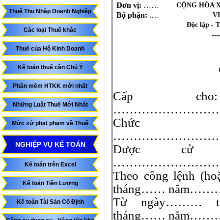
Đơn vị:
……
CỘNG HÒA X
Thuế Thu Nhập Doanh Nghiệp
Bộ phận:
.…
V
Độc lập - 
Các loại Thuế khác
---
Thuế của Hộ Kinh Doanh
Kế toán thuế cần Chú Ý
Phần mềm HTKK mới nhất
Cấp cho
Những Luật Thuế Mới Nhất
……………………
Ch
Mức xử phạt phạm về Thuế
………………………
NGHIỆP VỤ KẾ TOÁN
Được cử 
……………………
Kế toán trên Excel
Theo công lệnh (h
Kế toán Tiền Lương
tháng…… năm……
Từ ngày……… t
Kế toán Tài Sản Cố Định
tháng…… năm…