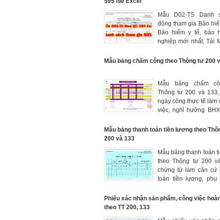
595 file Excel
Mẫu D02-TS Danh s
động tham gia Bảo hiể
Bảo hiểm y tế, bảo h
nghiệp mới nhất; Tải
TS theo Quyết định 
Excel.
Mẫu bảng chấm công theo Thông tư 200 v
Mẫu bảng chấm cô
Thông tư 200 và 133,
ngày công thực tế làm v
việc, nghỉ hưởng BHX
căn cứ tính trả lương,
xã hội trả thay lương
Mẫu bảng thanh toán tiền lương theo Thô
người
200 và 133
Mẫu bảng thanh toán t
theo Thông tư 200 va
chứng từ làm căn cứ 
toán tiền lương, phụ
khoản thu nhập tăng t
tiền lương cho người 
Phiếu xác nhận sản phẩm, công việc hoà
kiểm tra việc thanh 
theo TT 200, 133
lương cho người lao đ