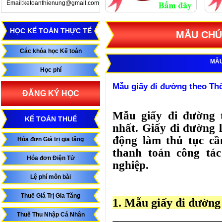
Email:ketoanthienung@gmail.com
HỌC KẾ TOÁN THỰC TẾ
MẪU CHỨ
Các khóa học Kế toán
MẪU
Học phí
Mẫu giấy đi đường theo Thô
ĐĂNG KÝ HỌC
Mẫu giấy đi đường t
KẾ TOÁN THUẾ
nhất. Giấy đi đường 
động làm thủ tục cần
Hóa đơn Giá trị gia tăng
thanh toán công tác
Hóa đơn Điện Tử
nghiệp.
Lệ phí môn bài
Thuế Giá Trị Gia Tăng
1. Mẫu giấy đi đườn
Thuế Thu Nhập Cá Nhân