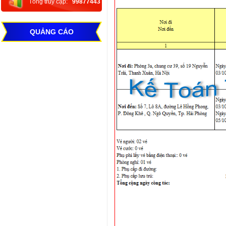
Tổng truy cập:
99877443
QUẢNG CÁO