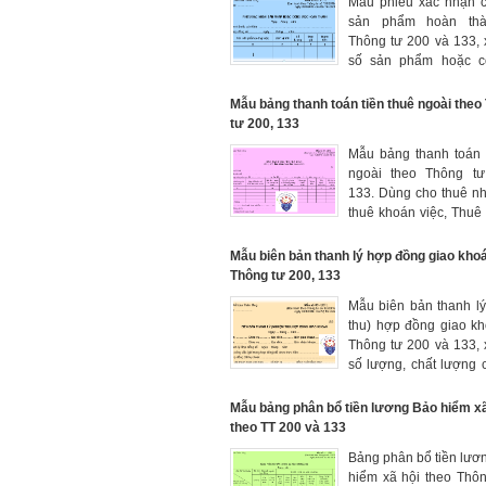
Mẫu phiếu xác nhận c
sản phẩm hoàn th
Thông tư 200 và 133,
số sản phẩm hoặc c
hoàn thành của đơn v
nhân người lao động, 
Mẫu bảng thanh toán tiền thuê ngoài theo
để lập bảng thanh t
tư 200, 133
lương hoặc tiền công 
Mẫu bảng thanh toán 
lao động.
ngoài theo Thông tư
133. Dùng cho thuê n
thuê khoán việc, Thuê
bốc vác, thuê vận chu
bị, thuê làm khoán 1 
Mẫu biên bản thanh lý hợp đồng giao khoa
nào đó
Thông tư 200, 133
Mẫu biên bản thanh l
thu) hợp đồng giao k
Thông tư 200 và 133,
số lượng, chất lượng 
và giá trị của hợp đồn
hiện
Mẫu bảng phân bổ tiền lương Bảo hiểm xã
theo TT 200 và 133
Bảng phân bổ tiền lươ
hiểm xã hội theo Thô