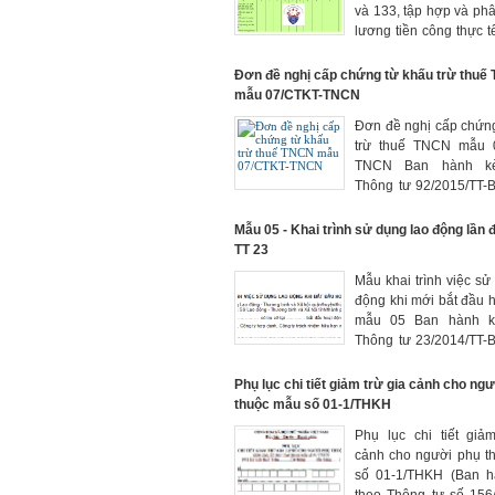
và 133, tập hợp và phâ
lương tiền công thực tế
và BHXH, BHYT, BH
phải trích nộp trong th
Đơn đề nghị cấp chứng từ khấu trừ thuê
mẫu 07/CTKT-TNCN
Đơn đề nghị cấp chứng
trừ thuế TNCN mẫu
TNCN Ban hành k
Thông tư 92/2015/TT-
15/6/2015 của Bộ Tài c
Mẫu 05 - Khai trình sử dụng lao động lần 
TT 23
Mẫu khai trình việc sư
động khi mới bắt đầu 
mẫu 05 Ban hành k
Thông tư 23/2014/TT
của Bộ Lao động - Th
và Xã hội
Phụ lục chi tiết giảm trừ gia cảnh cho ng
thuộc mẫu số 01-1/THKH
Phụ lục chi tiết giả
cảnh cho người phụ t
số 01-1/THKH (Ban 