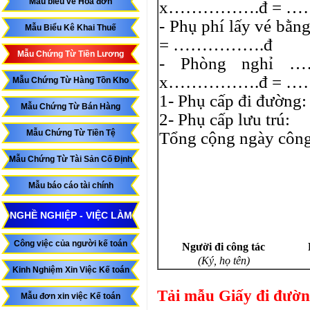
Mẫu biểu về Hóa đơn
x…………….đ = …
- Phụ phí lấy vé
Mẫu Biểu Kê Khai Thuế
= …………….đ
Mẫu Chứng Từ Tiền Lương
- Phòng n
x…………….đ = …
Mẫu Chứng Từ Hàng Tồn Kho
1- Phụ cấp đi 
Mẫu Chứng Từ Bán Hàng
2- Phụ cấp lưu trú:
Mẫu Chứng Từ Tiền Tệ
Tổng cộng ngày
Mẫu Chứng Từ Tài Sản Cố Định
Mẫu báo cáo tài chính
NGHỀ NGHIỆP - VIỆC LÀM
Công việc của người kế toán
Người đi công tác
(Ký, họ tên)
Kinh Nghiệm Xin Việc Kế toán
Tải mẫu Giấy đi đườ
Mẫu đơn xin việc Kế toán