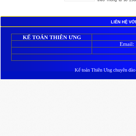
theo Thông tư số 156
BTC ngày 6/11/2013 c
chính)
LIÊN HỆ VỚ
KẾ TOÁN THIÊN ƯNG
Email:
Kế toán Thiên Ưng
chuyên đào ta