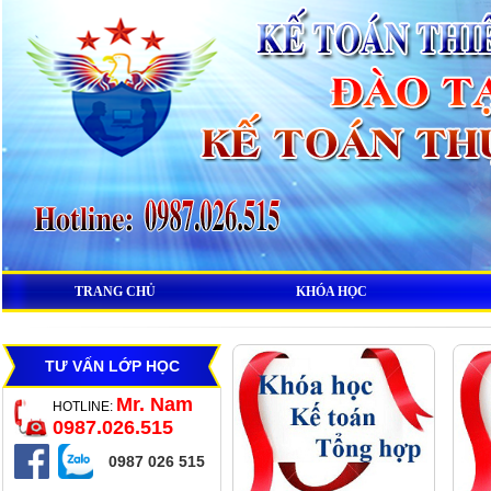
TRANG CHỦ
KHÓA HỌC
TƯ VẤN LỚP HỌC
Mr. Nam
HOTLINE:
0987.026.515
0987 026 515