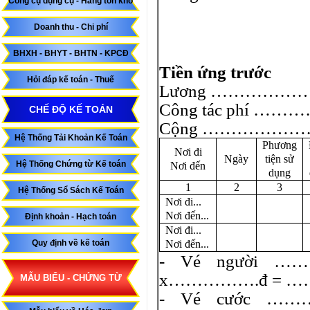
Công cụ dụng cụ - Hàng tồn kho
Doanh thu - Chi phí
BHXH - BHYT - BHTN - KPCĐ
Tiền ứng trước
Hỏi đáp kế toán - Thuế
Lương ……………
Công tác phí ………
CHẾ ĐỘ KẾ TOÁN
Cộng …………………
Hệ Thống Tải Khoản Kế Toán
Phương
Nơi đi
Ngày
tiện sử
Hệ Thống Chứng từ Kế toán
Nơi đến
dụng
1
2
3
Hệ Thống Sổ Sách Kế Toán
Nơi đi...
Nơi đến...
Định khoản - Hạch toán
Nơi đi...
Quy định về kế toán
Nơi đến...
- Vé ngườ
x…………….đ = …
MẪU BIỂU - CHỨNG TỪ
- Vé cướ