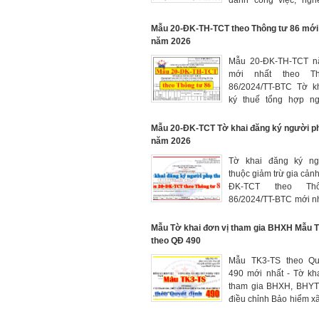
danh công việc, nghê
trong hệ thống tha
lương khi xây dựng th
Mẫu 20-ĐK-TH-TCT theo Thông tư 86 mới
lương.
năm 2026
Mẫu 20-ĐK-TH-TCT n
mới nhất theo T
86/2024/TT-BTC Tờ k
ký thuế tổng hợp n
thuộc của cá nhân có
từ tiền lương, tiền công
Mẫu 20-ĐK-TCT Tờ khai đăng ký người p
năm 2026
Tờ khai đăng ký ng
thuộc giảm trừ gia cản
ĐK-TCT theo Th
86/2024/TT-BTC mới n
Thay thế Mẫu 20-ĐK-
Thông tư 105.
Mẫu Tờ khai đơn vị tham gia BHXH Mẫu 
theo QĐ 490
Mẫu TK3-TS theo Quy
490 mới nhất - Tờ kh
tham gia BHXH, BHYT;
điều chỉnh Bảo hiểm xã
hiểm y tế. Tải Mẫu T