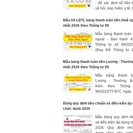
- để xác định số tiền
xã hội, bảo hiểm y tế,
thất nghiệp, kinh phí 
mà đơn vị và người 
Mẫu 04-LĐTL bảng thanh toán tiền thuê n
phải nộp trong tháng (
nhất 2026 theo Thông tư 99
Mẫu bảng thanh toán 
ngoài - Ban hành K
Thông tư số 99/202
(thay thế Thông tư 
nhất 2026
Mẫu bảng thanh toán tiền Lương - Thưởn
nhất 2026 theo Thông tư 99
Mẫu bảng thanh to
Lương - Thưởng, B
Kèm theo Thông
99/2025/TT-BTC ngày 
10 năm 2025 của Bộ t
Tài chính có hiệu lự
Bảng quy định tiêu chuẩn và điều kiện áp
01/01/2026 (thay thế
chức danh 2026
200)
Mẫu bảng quy định ti
và điều kiện áp dụng
2026: Quy định nho