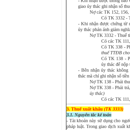
- Khi nhận được thông báo 
giao ủy thác ghi nhận số th
Nợ các TK 152, 156, 2
Có TK 3332 - Th
- Khi nhận được chứng từ 
ủy thác phản ánh giảm ngh
Nợ TK 3332 - Thuế ti
Có các TK 111
Có TK 338 - Ph
thuế TTĐB cho 
Có TK 138 - Ph
ủy thác để nộp
- Bên nhận ủy thác không
thác mà chỉ ghi nhận số tiền
Nợ TK 138 - Phải th
Nợ TK 338 - Phải trả
ủy thác)
Có các TK 111,
3. Thuế xuất khẩu
(TK 3333)
3.1. Nguyên tắc kế toán
- Tài khoản này sử dụng cho ngườ
pháp luật. Trong giao dịch xuất k