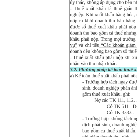
ủy thác, không áp dụng cho bên nh
- Thuế xuất khẩu là thuế gián 
nghiệp. Khi xuất khẩu hàng hóa, 
nộp ra khỏi doanh thu bán hàng
được số thuế xuất khẩu phải nộp 
doanh thu bao gồm cả thuế nhưng đ
khẩu phải nộp. Trong mọi trường h
vụ”
và chỉ tiêu
“Các khoản giảm 
doanh đều không bao gồm số thuế 
- Thuế xuất khẩu phải nộp khi x
nhận vào thu nhập khác.
3.2. Phương pháp kế toán thuế 
a) Kế toán thuế xuất khẩu phải nộ
- Trường hợp tách ngay được
sinh, doanh nghiệp phản án
gồm thuế xuất khẩu, ghi:
Nợ các TK 111, 112,
Có TK 511 - Do
Có TK 3333 - T
- Trường hợp không tách ng
dịch phát sinh, doanh nghi
bao gồm cả thuế xuất khẩu.
ghi giảm doanh thu, ghi: