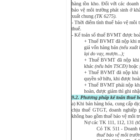
hàng tồn kho. Đối với các doanh 
bảo vệ môi trường phát sinh ở khâ
xuất chung
(TK 6275).
- Thời điểm tính thuế bảo vệ môi 
thuế.
- Kế toán số thuế BVMT được hoàn
+ Thuế BVMT đã nộp khi nh
giá vốn hàng bán
(nếu xuất
lại do vay, mượn...);
+ Thuế BVMT đã nộp khi 
khác
(nếu bán TSCĐ)
hoặc 
+ Thuế BVMT đã nộp khi 
quyền sở hữu, khi được hoà
+ Thuế BVMT phải nộp khi 
hoàn, được giảm thì ghi nhậ
9.2. Phương pháp kế toán thuế b
a) Khi bán hàng hóa, cung cấp dịc
chịu thuế GTGT, doanh nghiệp 
không bao gồm thuế bảo vệ môi t
Nợ các TK 111, 112, 131
(t
Có TK 511 - Doanh t
thuế bảo vệ môi trườ