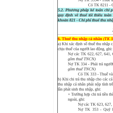
Có TK 8211 - C
5.2. Phương pháp kế toán chi 
quy định về thuế tối thiểu toà
khoản 821 - Chi phí thuế thu nh
6. Thuế thu nhập cá nhân
(TK 3
a) Khi xác định số thuế thu nhập c
chịu thuế của người lao động, ghi:
Nợ các TK 622, 627, 641, 
gồm thuế TNCN)
Nợ TK 334 - Phải trả ngườ
gồm thuế TNCN)
Có TK 333 - Thuế và
b) Khi chi trả thu nhập cho các c
thu nhập cá nhân phải nộp tính t
lần phát sinh thu nhập, ghi:
+ Trường hợp chi trả tiền th
ngoài, ghi:
Nợ các TK 623, 627, 6
Nợ TK 353 - Quỹ k