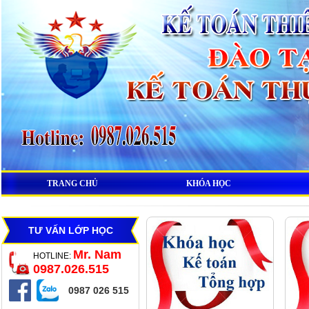
TRANG CHỦ
KHÓA HỌC
TƯ VẤN LỚP HỌC
Mr. Nam
HOTLINE:
0987.026.515
0987 026 515