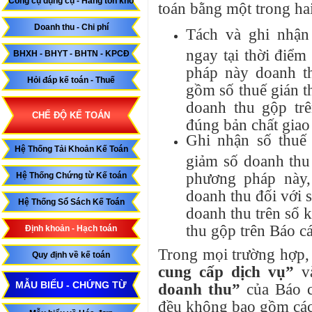
Công cụ dụng cụ - Hàng tồn kho
toán bằng một trong ha
Doanh thu - Chi phí
Tách và ghi nhận 
ngay tại thời điể
BHXH - BHYT - BHTN - KPCĐ
pháp này doanh th
Hỏi đáp kế toán - Thuế
gồm số thuế gián t
doanh thu gộp trê
CHẾ ĐỘ KẾ TOÁN
đúng bản chất giao
Ghi nhận số thuế 
Hệ Thống Tải Khoản Kế Toán
giảm số doanh thu 
phương pháp này,
Hệ Thống Chứng từ Kế toán
doanh thu đối với s
Hệ Thống Sổ Sách Kế Toán
doanh thu trên sổ k
thu gộp trên Báo cá
Định khoản - Hạch toán
Trong mọi trường hợp, 
Quy định về kế toán
cung cấp dịch vụ”
và
MẪU BIỂU - CHỨNG TỪ
doanh thu”
của Báo c
đều không bao gồm các 