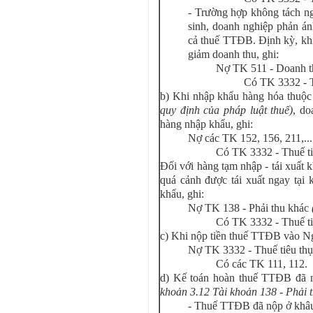
- Trường hợp không tách ng
sinh, doanh nghiệp phản á
cả thuế TTĐB. Định kỳ, khi
giảm doanh thu, ghi:
Nợ TK 511 - Doanh th
Có TK 3332 - Th
b) Khi nhập khẩu hàng hóa thuộ
quy định của pháp luật thuế)
, do
hàng nhập khẩu, ghi:
Nợ các TK 152, 156, 211,...
Có TK 3332 - Thuế tiê
Đối với hàng tạm nhập - tái xuất 
quá cảnh được tái xuất ngay tại
khẩu, ghi:
Nợ TK 138 - Phải thu khác
Có TK 3332 - Thuế tiê
c) Khi nộp tiền thuế TTĐB vào N
Nợ TK 3332 - Thuế tiêu thụ 
Có các TK 111, 112.
d) Kế toán hoàn thuế TTĐB đã 
khoản 3.12 Tài khoản 138 - Phải 
- Thuế TTĐB đã nộp ở khâu 