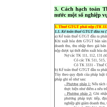
3. Cách hạch toán T
nước một số nghiệp v
1. Thuế GTGT phải nộp
(TK 33
1.1. Kế toán thuế GTGT đầu ra 
a) Kế toán thuế GTGT đầu ra phải
Khi xuất hóa đơn GTGT bán sản p
doanh thu, thu nhập theo giá bá
nộp được tại thời điểm xuất hóa đơ
Nợ các TK 111, 112, 131
(t
Có các TK 511, 515,
Có TK 3331 - Thuế 
b) Kế toán thuế GTGT đầu ra phải
Tùy theo quy định của pháp luật 
pháp ghi sổ như sau:
- Phương pháp 1:
Nếu tách 
thực hiện như điểm a nêu tr
- Phương pháp 2:
Ghi nhận
phương pháp trực tiếp, đ
nghiệp ghi giảm doanh thu,