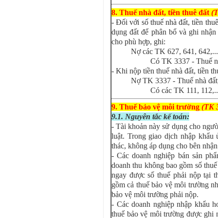
8. Thuế nhà đất, tiền thuê đất
(T
- Đối với số thuế nhà đất, tiền t
dụng đất để phân bổ và ghi nhận 
cho phù hợp, ghi:
Nợ các TK 627, 641, 642,...
Có TK 3337 - Thuế nhà
- Khi nộp tiền thuế nhà đất, tiền 
Nợ TK 3337 - Thuế nhà đất, 
Có các TK 111, 112,..
9. Thuế bảo vệ môi trường
(TK 
9.1. Nguyên tắc kế toán:
- Tài khoản này sử dụng cho ngườ
luật. Trong giao dịch nhập khẩu 
thác, không áp dụng cho bên nhận 
- Các doanh nghiệp bán sản phẩ
doanh thu không bao gồm số thuế
ngay được số thuế phải nộp tại t
gồm cả thuế bảo vệ môi trường nh
bảo vệ môi trường phải nộp.
- Các doanh nghiệp nhập khẩu ho
thuế bảo vệ môi trường được ghi 