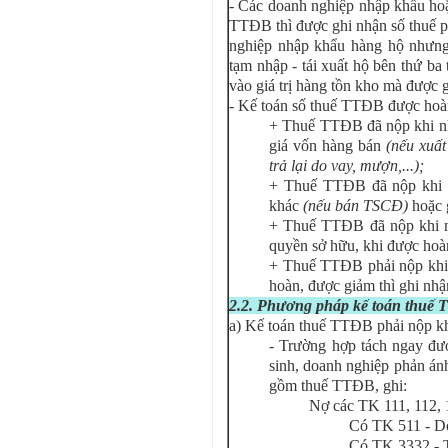
- Các doanh nghiệp nhập khẩu ho
TTĐB thì được ghi nhận số thuế p
nghiệp nhập khẩu hàng hộ nhưng
tạm nhập - tái xuất hộ bên thứ ba
vào giá trị hàng tồn kho mà được 
- Kế toán số thuế TTĐB được hoàn
+ Thuế TTĐB đã nộp khi nh
giá vốn hàng bán
(nếu xuất
trả lại do vay, mượn,...);
+ Thuế TTĐB đã nộp khi 
khác
(nếu bán TSCĐ)
hoặc
+ Thuế TTĐB đã nộp khi 
quyền sở hữu, khi được hoà
+ Thuế TTĐB phải nộp khi 
hoàn, được giảm thì ghi nhậ
2.2. Phương pháp kế toán thuế
a) Kế toán thuế TTĐB phải nộp kh
- Trường hợp tách ngay đượ
sinh, doanh nghiệp phản án
gồm thuế TTĐB, ghi:
Nợ các TK 111, 112,
Có TK 511 - Do
Có TK 3332 - Th