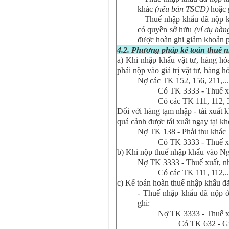
khác
(nếu bán TSCĐ)
hoặc 
+ Thuế nhập khẩu đã nộp 
có quyền sở hữu
(ví dụ hàn
được hoàn ghi giảm khoản p
4.2. Phương pháp kế toán thuế 
a) Khi nhập khẩu vật tư, hàng h
phải nộp vào giá trị vật tư, hàng
Nợ các TK 152, 156, 211,..
Có TK 3333 - Thuế x
Có các TK 111, 112, 3
Đối với hàng tạm nhập - tái xuất 
quá cảnh được tái xuất ngay tại kh
Nợ TK 138 - Phải thu khác
Có TK 3333 - Thuế x
b) Khi nộp thuế nhập khẩu vào Ng
Nợ TK 3333 - Thuế xuất, n
Có các TK 111, 112,..
c) Kế toán hoàn thuế nhập khẩu đ
- Thuế nhập khẩu đã nộp ở
ghi:
Nợ TK 3333 - Thuế x
Có TK 632 - G