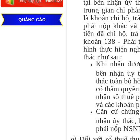
tại bên nhận ủy t
Tổng truy cập:
99890027
trung gian chỉ ph
là khoản chi hộ, tr
QUẢNG CÁO
phải nộp khác và 
tiền đã chi hộ, tr
khoản 138 - Phải 
hình thực hiện ng
thác như sau:
Khi nhận được
bên nhận ủy t
thác toàn bộ hồ
có thẩm quyền 
nhận số thuế p
và các khoản 
Căn cứ chứng
nhận ủy thác, 
phải nộp NSN
e) Đối với số thuế th