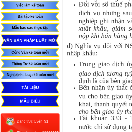
Đối với số thuế ph
Việc làm kế toán
dịch vụ nhưng sau
Bài tập kế toán
nghiệp ghi nhận v
xuất khẩu, giảm
Mẫu báo cáo thực tập
nộp khi bán hàng h
VĂN BẢN PHÁP LUẬT MỚI
đ) Nghĩa vụ đối với NS
nhập khẩu:
Công Văn kế toán mới
Trong giao dịch ủ
Thông Tư kế toán mới
giao dịch tương tự
Nghị định - Luật kế toán mới
định là của bên gia
Bên nhận ủy thác đ
TÀI LIỆU
vụ cho bên giao ủy
MẪU BIỂU
khai, thanh quyết
cho bên giao ủy th
Tài khoản 333 - 
Đang trực tuyến:
51
nước chỉ sử dụng t