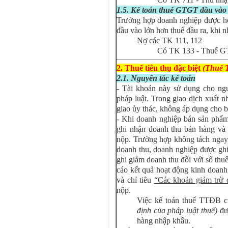
1.5. Kế toán thuế GTGT đầu vào
Trường hợp doanh nghiệp được ho
đầu vào lớn hơn thuế đầu ra, khi nh
Nợ các TK 111, 112
Có TK 133 - Thuế G
2. Thuế tiêu thụ đặc biệt
(Thuế 
2.1. Nguyên tắc kế toán
- Tài khoản này sử dụng cho ng
pháp luật. Trong giao dịch xuất n
giao ủy thác, không áp dụng cho b
- Khi doanh nghiệp bán sản phẩm
ghi nhận doanh thu bán hàng v
nộp. Trường hợp không tách ngay
doanh thu, doanh nghiệp được gh
ghi giảm doanh thu đối với số th
cáo kết quả hoạt động kinh doanh,
và chỉ tiêu
“Các khoản giảm trừ 
nộp.
Việc kế toán thuế TTĐB 
định của pháp luật thuế)
đư
hàng nhập khẩu.