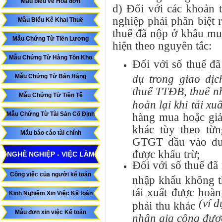
Mẫu biểu về Hóa đơn
d) Đối với các khoản 
nghiệp phải phân biệt 
Mẫu Biểu Kê Khai Thuế
thuế đã nộp ở khâu mu
Mẫu Chứng Từ Tiền Lương
hiện theo nguyên tắc:
Mẫu Chứng Từ Hàng Tồn Kho
Đối với số thuế đ
dụ trong giao dịc
Mẫu Chứng Từ Bán Hàng
thuế TTĐB, thuế n
Mẫu Chứng Từ Tiền Tệ
hoàn lại khi tái xuất
Mẫu Chứng Từ Tài Sản Cố Định
hàng mua hoặc giả
khác tùy theo từn
Mẫu báo cáo tài chính
GTGT đầu vào đư
được khấu trừ;
NGHỀ NGHIỆP - VIỆC LÀM
Đối với số thuế đ
Công việc của người kế toán
nhập khẩu không t
tái xuất được hoà
Kinh Nghiệm Xin Việc Kế toán
(ví 
phải thu khác
Mẫu đơn xin việc Kế toán
nhận gia công được 