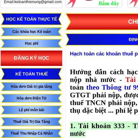
Email:ketoanthienung@gmail.com
HỌC KẾ TOÁN THỰC TẾ
CH
Các khóa học Kế toán
ĐỊN
Học phí
Hạch toán các khoản thuế p
ĐĂNG KÝ HỌC
Hướng dẫn cách hạc
KẾ TOÁN THUẾ
nộp nhà nước -
Tài
toán
theo Thông tư 9
Hóa đơn Giá trị gia tăng
GTGT phải nộp, được
Hóa đơn Điện Tử
thuế TNCN phải nộp, 
thụ dặc biệt ... phí lệ 
Lệ phí môn bài
Thuế Giá Trị Gia Tăng
1. Tài khoản 333 - 
nước
Thuế Thu Nhập Cá Nhân