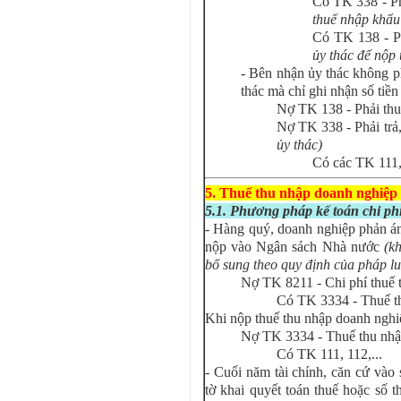
Có TK 338 - Ph
thuế nhập khẩu
Có TK 138 - P
ủy thác để nộp 
- Bên nhận ủy thác không p
thác mà chỉ ghi nhận số tiền
Nợ TK 138 - Phải th
Nợ TK 338 - Phải trả
ủy thác)
Có các TK 111,
5. Thuế thu nhập doanh nghiệp
5.1. Phương pháp kế toán chi ph
- Hàng quý, doanh nghiệp phản án
nộp vào Ngân sách Nhà nước
(k
bổ sung theo quy định của pháp luậ
Nợ TK 8211 - Chi phí thuế 
Có TK 3334 - Thuế t
Khi nộp thuế thu nhập doanh nghi
Nợ TK 3334 - Thuế thu nh
Có TK 111, 112,...
- Cuối năm tài chính, căn cứ vào 
tờ khai quyết toán thuế hoặc số 