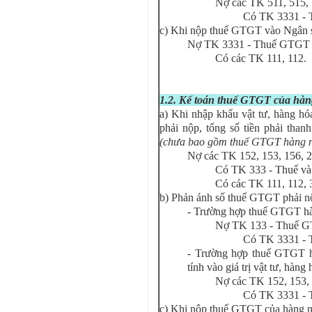
Nợ các TK 511, 515,
Có TK 3331 -
c) Khi nộp thuế GTGT vào Ngân s
Nợ TK 3331 - Thuế GTGT 
Có các TK 111, 112.
1.2. Kế toán thuế GTGT của hà
a) Khi nhập khẩu vật tư, hàng h
phải nộp, tổng số tiền phải than
(chưa bao gồm thuế GTGT hàng 
Nợ các TK 152, 153, 156, 21
Có TK 333 - Thuế và
Có các TK 111, 112, 3
b) Phản ánh số thuế GTGT phải n
- Trường hợp thuế GTGT hàn
Nợ TK 133 - Thuế G
Có TK 3331 - 
- Trường hợp thuế GTGT h
tính vào giá trị vật tư, hàn
Nợ các TK 152, 153, 1
Có TK 3331 - 
c) Khi nộp thuế GTGT của hàng n