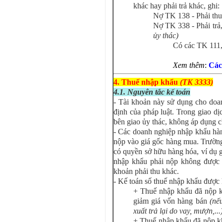
khác hay phải trả khác, ghi:
Nợ TK 138 - Phải th
Nợ TK 338 - Phải trả
ủy thác)
Có các TK 111,
Xem thêm
:
Các
4. Thuế nhập khẩu
(TK 3333)
4.1. Nguyên tắc kế toán
- Tài khoản này sử dụng cho doa
định của pháp luật. Trong giao dị
bên giao ủy thác, không áp dụng c
- Các doanh nghiệp nhập khẩu hà
nộp vào giá gốc hàng mua. Trườn
có quyền sở hữu hàng hóa, ví dụ gi
nhập khẩu phải nộp không được g
khoản phải thu khác.
- Kế toán số thuế nhập khẩu được 
+ Thuế nhập khẩu đã nộp k
giảm giá vốn hàng bán
(nếu
xuất trả lại do vay, mượn,...
+ Thuế nhập khẩu đã nộp k