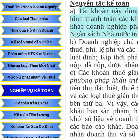
Nguyên tắc kế toán
Thuế Thu Nhập Doanh Nghiệp
a)
Tài khoản này dùng
hình thanh toán các kh
Các loại Thuế khác
khác doanh nghiệp ph
Thuế của Hộ Kinh Doanh
Ngân sách Nhà nước tr
b) Doanh nghiệp chủ đ
Kế toán thuế cần Chú Ý
thuế, phí, lệ phí và c
Phần mềm HTKK mới nhất
luật định; Kịp thời ph
nộp, đã nộp, được khấu 
Những Luật Thuế Mới Nhất
c) Các khoản thuế gi
Mức xử phạt phạm về Thuế
phương pháp khấu trừ
tiêu thụ đặc biệt, thu
NGHIỆP VỤ KẾ TOÁN
và các loại thuế gián t
bên thứ ba. Vì vậy, cá
Kế toán trên Excel
khâu bán sản phẩm, hà
Kế toán Tiền Lương
khỏi số liệu về doanh 
các báo cáo khác. Doa
Kế toán Tài Sản Cố Định
nhận doanh thu và số 