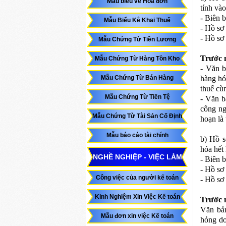
Mẫu biểu về Hóa đơn
tính vào
- Biên b
Mẫu Biểu Kê Khai Thuế
- Hồ sơ
- Hồ sơ
Mẫu Chứng Từ Tiền Lương
Trước 
Mẫu Chứng Từ Hàng Tồn Kho
- Văn b
Mẫu Chứng Từ Bán Hàng
hàng hó
thuế cù
Mẫu Chứng Từ Tiền Tệ
- Văn b
công ng
Mẫu Chứng Từ Tài Sản Cố Định
hoạn là 
Mẫu báo cáo tài chính
b) Hồ s
hóa hết
NGHỀ NGHIỆP - VIỆC LÀM
- Biên 
- Hồ sơ
Công việc của người kế toán
- Hồ sơ
Kinh Nghiệm Xin Việc Kế toán
Trước 
Văn bản
Mẫu đơn xin việc Kế toán
hỏng do