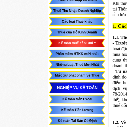
Thuế Thu Nhập Cá Nhân
Khi thự
tại Thô
Thuế Thu Nhập Doanh Nghiệp
cần lưu
Các loại Thuế khác
1. Các
Thuế của Hộ Kinh Doanh
1.1. Th
- Trướ
Kế toán thuế cần Chú Ý
hoạt độ
Phần mềm HTKK mới nhất
mua hoặ
cung ứn
Những Luật Thuế Mới Nhất
doanh t
- Từ n
Mức xử phạt phạm về Thuế
định do
điểm ho
NGHIỆP VỤ KẾ TOÁN
dịch v
78/2014
Kế toán trên Excel
thể), k
thuế đối
Kế toán Tiền Lương
Kế toán Tài Sản Cố Định
1.2. Về