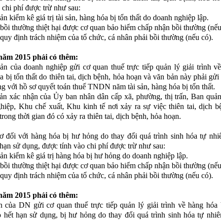
 chi phí được trừ như sau:
ản kiểm kê giá trị tài sản, hàng hóa bị tổn thất do doanh nghiệp lập.
 bồi thường thiệt hại được cơ quan bảo hiểm chấp nhận bồi thường (nếu
 quy định trách nhiệm của tổ chức, cá nhân phải bồi thường (nếu có).
năm 2015 phải có thêm:
ản của doanh nghiệp gửi cơ quan thuế trực tiếp quản lý giải trình về 
a bị tổn thất do thiên tai, dịch bệnh, hỏa hoạn và văn bản này phải gửi
ng với hồ sơ quyết toán thuế TNDN năm tài sản, hàng hóa bị tổn thất.
ản xác nhận của Ủy ban nhân dân cấp xã, phường, thị trấn, Ban quả
hiệp, Khu chế xuất, Khu kinh tế nơi xảy ra sự việc thiên tai, dịch b
trong thời gian đó có xảy ra thiên tai, dịch bệnh, hỏa hoạn.
ơ đối với hàng hóa bị hư hỏng do thay đổi quá trình sinh hóa tự nhi
 hạn sử dụng, được tính vào chi phí được trừ như sau:
bản kiểm kê giá trị hàng hóa bị hư hỏng do doanh nghiệp lập.
 bồi thường thiệt hại được cơ quan bảo hiểm chấp nhận bồi thường (nếu
 quy định trách nhiệm của tổ chức, cá nhân phải bồi thường (nếu có).
năm 2015 phải có thêm:
 của DN gửi cơ quan thuế trực tiếp quản lý giải trình về hàng hóa 
 hết hạn sử dụng, bị hư hỏng do thay đổi quá trình sinh hóa tự nhi