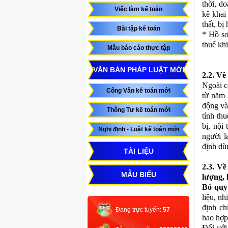
thời, d
Việc làm kế toán
kê khai
thất, bị
Bài tập kế toán
* Hồ sơ
thuế kh
Mẫu báo cáo thực tập
VĂN BẢN PHÁP LUẬT MỚI
2.2. Về
Ngoài c
Công Văn kế toán mới
từ năm 
động và
Thông Tư kế toán mới
tính th
bị, nội
Nghị định - Luật kế toán mới
người l
định dù
TÀI LIỆU
2.3. Về
MẪU BIỂU
lượng,
Bỏ quy
liệu, n
định ch
Đang trực tuyến:
57
hao hợp
Đối với