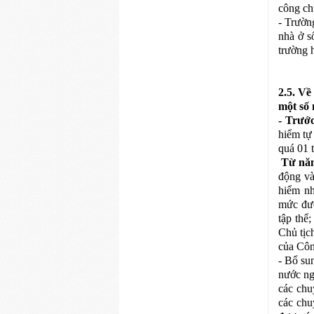
công ch
- Trườn
nhà ở s
trường 
2.5. Về
một số 
- Trướ
hiểm tự
quá 01 
Từ năm
động và
hiểm nh
mức đượ
tập thể
Chủ tịc
của Côn
- Bổ su
nước ng
các chu
các chu