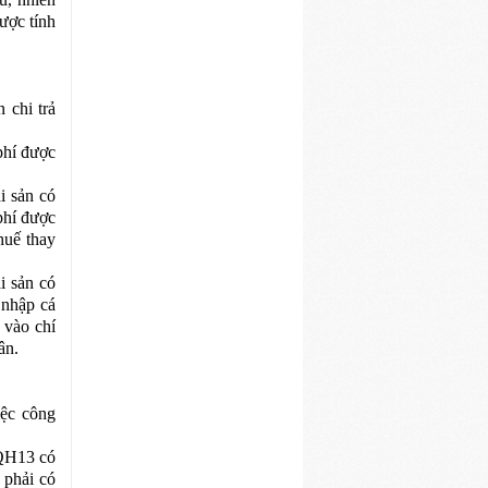
ược tính
 chi trả
phí được
i sản có
phí được
huế thay
i sản có
u nhập cá
 vào chí
ân.
ệc công
/QH13 có
 phải có