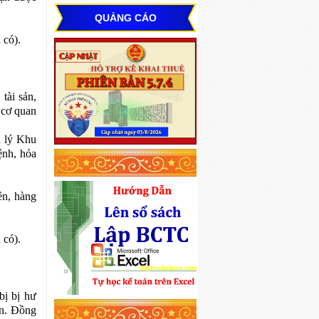
QUẢNG CÁO
 có).
tài sản,
 cơ quan
n lý Khu
ệnh, hỏa
ên, hàng
 có).
bị bị hư
ên. Đồng