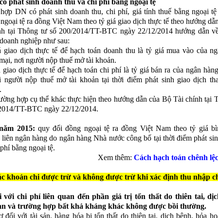
có phát sinh doanh thu và chi phí bằng ngoại tệ
hợp DN có phát sinh doanh thu, chi phí, giá tính thuế bằng ngoại tệ 
 ngoại tệ ra đồng Việt Nam theo tỷ giá giao dịch thực tế theo hướng dẫ
nh tại Thông tư số 200/2014/TT-BTC ngày 22/12/2014 hướng dẫn v
 doanh nghiệp như sau:
á giao dịch thực tế để hạch toán doanh thu là tỷ giá mua vào của n
mại, nơi người nộp thuế mở tài khoản.
á giao dịch thực tế để hạch toán chi phí là tỷ giá bán ra của ngân hàn
i người nộp thuế mở tài khoản tại thời điểm phát sinh giao dịch th
.
rường hợp cụ thể khác thực hiện theo hướng dẫn của Bộ Tài chính tại 
2014/TT-BTC ngày 22/12/2014.
 năm 2015:
quy đổi đồng ngoại tệ ra đồng Việt Nam theo tỷ giá b
ệ liên ngân hàng do ngân hàng Nhà nước công bố tại thời điểm phát si
 phí bằng ngoại tệ.
Xem thêm:
Cách hạch toán chênh lệc
ác khoản chi được trừ và không được trừ khi xác định thu nhập c
i với chi phí liên quan đến phần giá trị tổn thất do thiên tai, dị
ạn và trường hợp bất khả kháng khác không được bồi thường.
ơ đối với tài sản, hàng hóa bị tổn thất do thiên tai, dịch bệnh, hỏa h