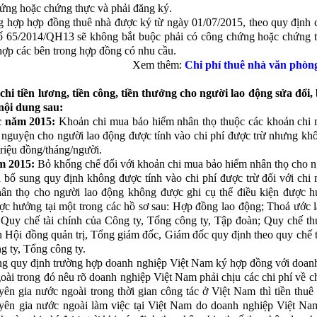
ứng hoặc chứng thực và phải đăng ký.
g hợp hợp đồng thuê nhà được ký từ ngày 01/07/2015, theo quy định 
ố 65/2014/QH13 sẽ không bắt buộc phải có công chứng hoặc chứng t
hợp các bên trong hợp đồng có nhu cầu.
Xem thêm:
Chi phí thuê nhà văn phòn
 chi tiền lương, tiền công, tiền thưởng cho người lao động sửa đổi,
nội dung sau:
c năm 2015:
Khoản chi mua bảo hiểm nhân thọ thuộc các khoản chi
 nguyện cho người lao động được tính vào chi phí được trừ nhưng kh
triệu đồng/tháng/người.
 2015:
Bỏ khống chế đối với khoản chi mua bảo hiểm nhân thọ cho n
 bổ sung quy định không được tính vào chi phí được trừ đối với chi
ân thọ cho người lao động không được ghi cụ thể điều kiện được 
c hưởng tại một trong các hồ sơ sau: Hợp đồng lao động; Thoả ước 
; Quy chế tài chính của Công ty, Tổng công ty, Tập đoàn; Quy chế t
h Hội đồng quản trị, Tổng giám đốc, Giám đốc quy định theo quy chế t
g ty, Tổng công ty.
ng quy định trường hợp doanh nghiệp Việt Nam ký hợp đồng với doan
oài trong đó nêu rõ doanh nghiệp Việt Nam phải chịu các chi phí về c
yên gia nước ngoài trong thời gian công tác ở Việt Nam thì tiền thuê
yên gia nước ngoài làm việc tại Việt Nam do doanh nghiệp Việt Nam