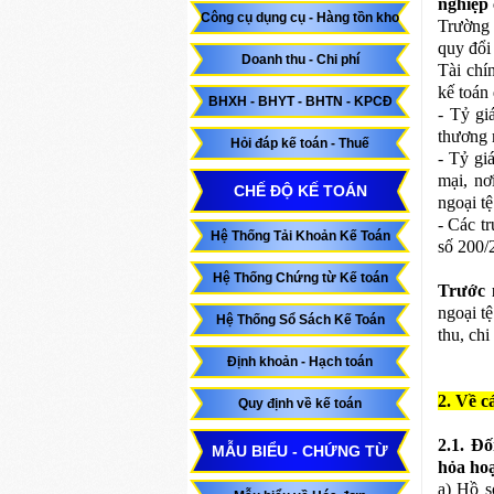
nghiệp 
Công cụ dụng cụ - Hàng tồn kho
Trường 
quy đổi
Doanh thu - Chi phí
Tài chí
kế toán
BHXH - BHYT - BHTN - KPCĐ
- Tỷ gi
thương 
Hỏi đáp kế toán - Thuế
- Tỷ gi
mại, nơ
CHẾ ĐỘ KẾ TOÁN
ngoại tệ
- Các t
Hệ Thống Tải Khoản Kế Toán
số 200/
Hệ Thống Chứng từ Kế toán
Trước
ngoại t
Hệ Thống Sổ Sách Kế Toán
thu, chi
Định khoản - Hạch toán
2. Về c
Quy định về kế toán
2.1. Đố
MẪU BIỂU - CHỨNG TỪ
hỏa ho
a) Hồ s