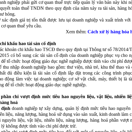
oanh nghiệp phải gửi cơ quan thuế trực tiếp quản lý văn bản này khi n
 quyết toán thuế TNDN theo quy định của năm xảy ra tài sản, hàng hó
 hư hỏng.
 xác định giá trị tổn thất được lưu tại doanh nghiệp và xuất trình với
i cơ quan thuế yêu cầu.
Xem thêm:
Cách xử lý hàng hóa 
 chi khấu hao tài sản cố định
ác khoản chi khấu hao TSCĐ theo quy định tại Thông tư số 78/2014
2015 có bổ sung các tài sản cố định của doanh nghiệp phục vụ cho n
 để tổ chức hoạt động giáo dục nghề nghiệp được tính vào chi phí được
uế thu nhập doanh nghiệp bao gồm: thư viện, nhà trẻ, khu thể thao và c
 thất đủ điều kiện là tài sản cố định lắp đặt trong các công trình phụ
ao động làm việc tại doanh nghiệp; cơ sở vật chất, máy, thiết bị là tà
ng để tổ chức hoạt động giáo dục nghề nghiệp.
 phần chi vượt định mức tiêu hao nguyên liệu, vật liệu, nhiên li
 hàng hoá
 định
doanh nghiệp tự xây dựng, quản lý định mức tiêu hao nguyên l
hiên liệu, năng lượng, hàng hoá sử dụng vào sản xuất, kinh doanh làm c
i nguyên liệu, vật liệu, nhiên liệu, năng lượng, hàng hoá phần vượt 
 lý không được tính vào chi phí được trừ.
 phần chi vượt định mức tiêu hao đối với một số nguyên liệu, vật liệ