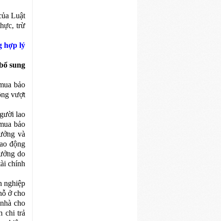
của Luật
hực, trừ
g hợp lý
 bổ sung
 mua bảo
ông vượt
gười lao
 mua bảo
hưởng và
lao động
hưởng do
ài chính
h nghiệp
hỗ ở cho
 nhà cho
 chi trả