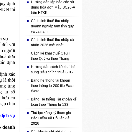
Hướng dẫn lập báo cáo sử
quy định
dụng hóa đơn Mẫu BC26-A
TNDN thì
trên HTKK
Cách tính thuế thu nhập
doanh nghiệp tạm tính quý
và cả năm
h vụ
Cách tính thuế thu nhập cá
 đối với
nhân 2026 mới nhất
ho người
Cách kê khai thuế GTGT
 hoá đơn
theo Quý và theo Tháng
xác định
Hướng dẫn cách kê khai bổ
sung điều chỉnh thuế GTGT
định xác
 là thời
Bảng hệ thống tài khoản
cung ứng
theo thông tư 200 file Excel -
Word
g tư số
g hợp cụ
Bảng Hệ thống Tài khoản kế
hập chịu
toán theo Thông tư 133
Thủ tục đăng ký tham gia
 dịch vụ
Bảo Hiểm Xã Hội lần đầu
2026
ợp doanh
Các khoản chi phí không