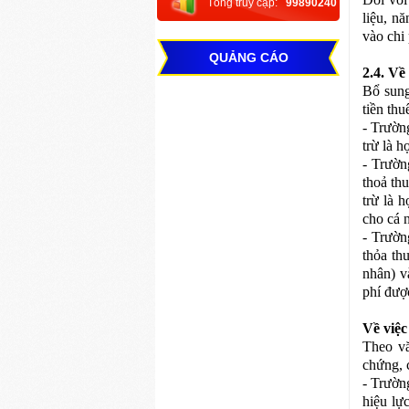
Tổng truy cập:
99890240
liệu, n
vào chi 
QUẢNG CÁO
2.4. Về
Bổ sung
tiền thu
- Trườn
trừ là h
- Trườn
thoả th
trừ là 
cho cá 
- Trườn
thỏa thu
nhân) v
phí được
Về việ
Theo v
chứng, 
- Trườn
hiệu lự