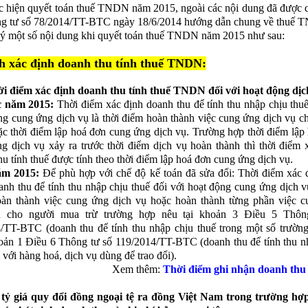
c hiện quyết toán thuế TNDN năm 2015, ngoài các nội dung đã được 
ng tư số 78/2014/TT-BTC ngày 18/6/2014 hướng dẫn chung về thuế 
 ý một số nội dung khi quyết toán thuế TNDN năm 2015 như sau:
h xác định doanh thu tính thuế TNDN:
ời điểm xác định doanh thu tính thuế TNDN đối với hoạt động dịc
c năm 2015:
Thời điểm xác định doanh thu để tính thu nhập chịu thuế
ng cung ứng dịch vụ là thời điểm hoàn thành việc cung ứng dịch vụ c
c thời điểm lập hoá đơn cung ứng dịch vụ. Trường hợp thời điểm lập
g dịch vụ xảy ra trước thời điểm dịch vụ hoàn thành thì thời điểm 
hu tính thuế được tính theo thời điểm lập hoá đơn cung ứng dịch vụ.
ăm 2015:
Để phù hợp với chế độ kế toán đã sửa đổi: Thời điểm xác 
anh thu để tính thu nhập chịu thuế đối với hoạt động cung ứng dịch vụ
àn thành việc cung ứng dịch vụ hoặc hoàn thành từng phần việc 
ụ cho người mua trừ trường hợp nêu tại khoản 3 Điều 5 Thôn
/TT-BTC (doanh thu để tính thu nhập chịu thuế trong một số trườn
hoản 1 Điều 6 Thông tư số 119/2014/TT-BTC (doanh thu để tính thu n
 với hàng hoá, dịch vụ dùng để trao đổi).
Xem thêm:
Thời điểm ghi nhận doanh thu
 tỷ giá quy đổi đồng ngoại tệ ra đồng Việt Nam trong trường h