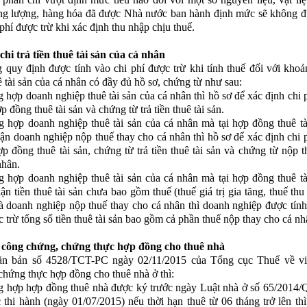
ăng lượng, hàng hóa đã được Nhà nước ban hành định mức sẽ không đ
phí được trừ khi xác định thu nhập chịu thuế.
 chi trả tiền thuê tài sản của cá nhân
 quy định được tính vào chi phí được trừ khi tính thuế đối với khoản
ê tài sản của cá nhân có đầy đủ hồ sơ, chứng từ như sau:
g hợp doanh nghiệp thuê tài sản của cá nhân thì hồ sơ để xác định chi 
ợp đồng thuê tài sản và chứng từ trả tiền thuê tài sản.
g hợp doanh nghiệp thuê tài sản của cá nhân mà tại hợp đồng thuê tà
uận doanh nghiệp nộp thuế thay cho cá nhân thì hồ sơ để xác định chi 
hợp đồng thuê tài sản, chứng từ trả tiền thuê tài sản và chứng từ nộp t
nhân.
g hợp doanh nghiệp thuê tài sản của cá nhân mà tại hợp đồng thuê tà
ận tiền thuê tài sản chưa bao gồm thuế (thuế giá trị gia tăng, thuế th
à doanh nghiệp nộp thuế thay cho cá nhân thì doanh nghiệp được tính
 trừ tổng số tiền thuê tài sản bao gồm cả phần thuế nộp thay cho cá nh
c công chứng, chứng thực hợp đồng cho thuê nhà
ăn bản số 4528/TCT-PC ngày 02/11/2015 của Tổng cục Thuế về vi
chứng thực hợp đồng cho thuê nhà ở thì:
g hợp hợp đồng thuê nhà được ký trước ngày Luật nhà ở số 65/2014
c thi hành (ngày 01/07/2015) nếu thời hạn thuê từ 06 tháng trở lên thì