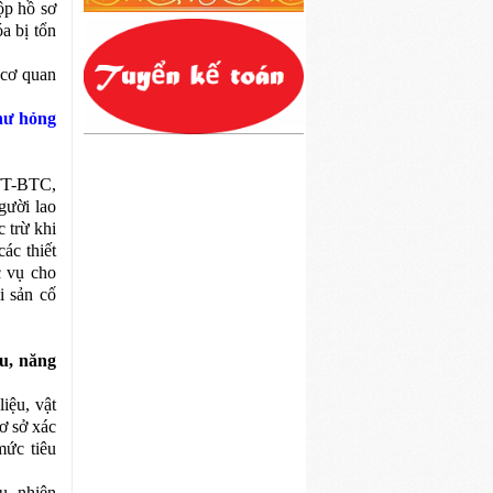
ộp hồ sơ
a bị tổn
 cơ quan
hư hỏng
/TT-BTC,
gười lao
 trừ khi
ác thiết
c vụ cho
i sản cố
ệu, năng
iệu, vật
ơ sở xác
mức tiêu
u, nhiên