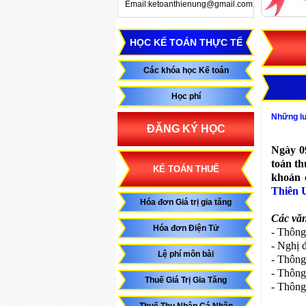
Email:ketoanthienung@gmail.com
HỌC KẾ TOÁN THỰC TẾ
Các khóa học Kế toán
Học phí
Những lư
ĐĂNG KÝ HỌC
Ngày 0
toán t
KẾ TOÁN THUẾ
khoản 
Thiên 
Hóa đơn Giá trị gia tăng
Các văn
Hóa đơn Điện Tử
- Thông
- Nghị 
Lệ phí môn bài
- Thông
- Thông
Thuế Giá Trị Gia Tăng
- Thông