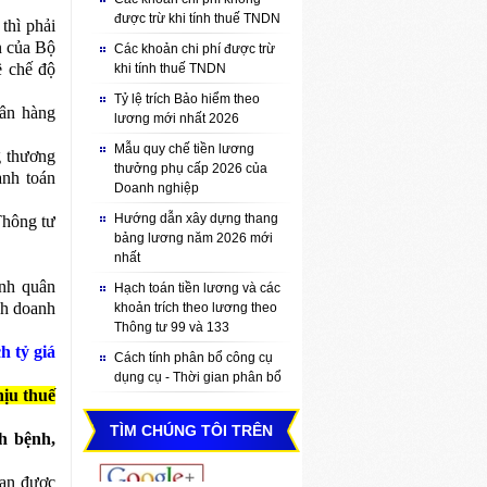
được trừ khi tính thuế TNDN
thì phải
n của Bộ
Các khoản chi phí được trừ
ề chế độ
khi tính thuế TNDN
Tỷ lệ trích Bảo hiểm theo
gân hàng
lương mới nhất 2026
Mẫu quy chế tiền lương
g thương
thưởng phụ cấp 2026 của
anh toán
Doanh nghiệp
Hướng dẫn xây dựng thang
Thông tư
bảng lương năm 2026 mới
nhất
ình quân
Hạch toán tiền lương và các
nh doanh
khoản trích theo lương theo
Thông tư 99 và 133
h tỷ giá
Cách tính phân bổ công cụ
dụng cụ - Thời gian phân bổ
hịu thuế
TÌM CHÚNG TÔI TRÊN
ch bệnh,
oạn được