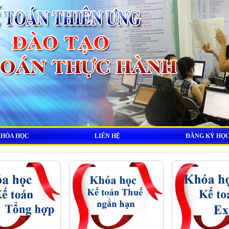
KHÓA HỌC
LIÊN HỆ
ĐĂNG KÝ HỌ